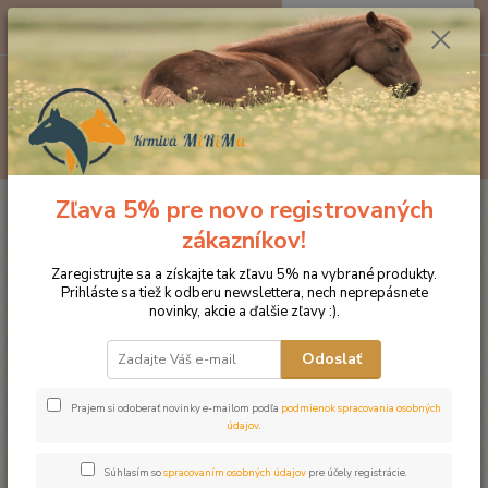
0
ks
EUR
za
0 €
Menu
Hľadať
Zľava 5% pre novo registrovaných
Úvod
Doplnky výživy
Koža a srsť
Kremelina
zákazníkov!
Kremelina
Zaregistrujte sa a získajte tak zľavu 5% na vybrané produkty.
Prihláste sa tiež k odberu newslettera, nech neprepásnete
Novinka
novinky, akcie a ďalšie zľavy :).
Odoslať
Prajem si odoberať novinky e-mailom podľa
podmienok spracovania osobných
údajov
.
Súhlasím so
spracovaním osobných údajov
pre účely registrácie.