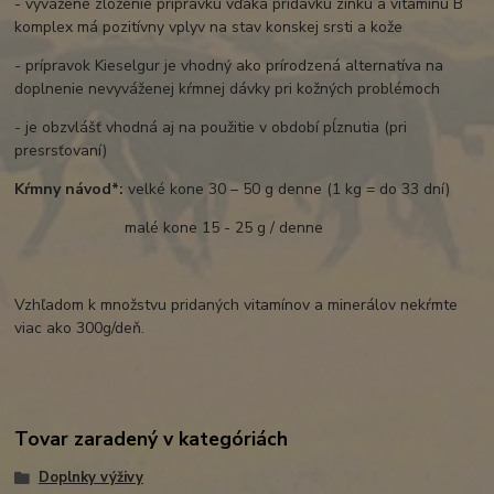
- vyvážené zloženie prípravku vďaka prídavku zinku a vitamínu B
komplex má pozitívny vplyv na stav konskej srsti a kože
- prípravok Kieselgur je vhodný ako prírodzená alternatíva na
doplnenie nevyváženej kŕmnej dávky pri kožných problémoch
- je obzvlášť vhodná aj na použitie v období pĺznutia (pri
presrsťovaní)
Kŕmny návod*:
velké kone 30 – 50 g denne (1 kg = do 33 dní)
malé kone 15 - 25 g / denne
Vzhľadom k množstvu pridaných vitamínov a minerálov nekŕmte
viac ako 300g/deň.
Tovar zaradený v kategóriách
Doplnky výživy