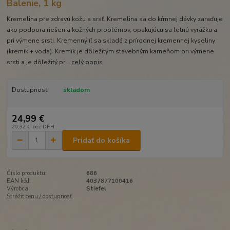
Balenie, 1 kg
Kremelina pre zdravú kožu a srsť. Kremelina sa do kŕmnej dávky zaraďuje
ako podpora riešenia kožných problémov, opakujúcu sa letnú vyrážku a
pri výmene srsti. Kremenný íľ sa skladá z prírodnej kremennej kyseliny
(kremík + voda). Kremík je dôležitým stavebným kameňom pri výmene
srsti a je dôležitý pr...
celý popis
Dostupnosť
skladom
24,99 €
20,32 €
bez DPH
Pridať do košíka
Číslo produktu:
686
EAN kód:
4037877100416
Výrobca:
Stiefel
Strážiť cenu / dostupnosť