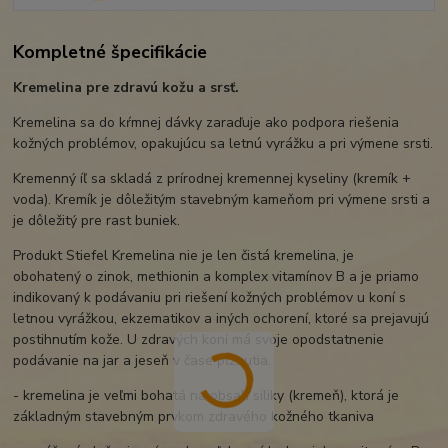
Kompletné špecifikácie
Kremelina pre zdravú kožu a srsť.
Kremelina sa do kŕmnej dávky zaraďuje ako podpora riešenia
kožných problémov, opakujúcu sa letnú vyrážku a pri výmene srsti.
Kremenný íľ sa skladá z prírodnej kremennej kyseliny (kremík +
voda). Kremík je dôležitým stavebným kameňom pri výmene srsti a
je dôležitý pre rast buniek.
Produkt Stiefel Kremelina nie je len čistá kremelina, je
obohatený o zinok, methionin a komplex vitamínov B a je priamo
indikovaný k podávaniu pri riešení kožných problémov u koní s
letnou vyrážkou, ekzematikov a iných ochorení, ktoré sa prejavujú
postihnutím kože. U zdravých koní má svoje opodstatnenie
podávanie na jar a jeseň v čase pĺznutia.
- kremelina je veľmi bohatá na obsah siliky (kremeň), ktorá je
základným stavebným prvkom zdravého kožného tkaniva