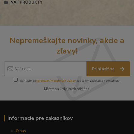
NAF PRODUKTY
Nepremeškajte novinky, akcie a
zľavy!
Prihlásiť sa
Súhlasím so
spracovaním osobných údajov
za účelom zasielania newslettera.
Môžete sa kedykoľvek odhlásiť.
Informácie pre zákazníkov
O nás