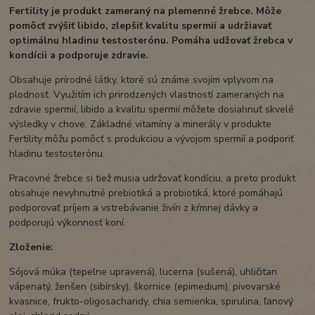
Fertility je produkt zameraný na plemenné žrebce. Môže
pomôcť zvýšiť libido, zlepšiť kvalitu spermií a udržiavať
optimálnu hladinu testosterónu. Pomáha udžovať žrebca v
kondícii a podporuje zdravie.
Obsahuje prírodné látky, ktoré sú známe svojím vplyvom na
plodnosť. Využitím ich prirodzených vlastností zameraných na
zdravie spermií, libido a kvalitu spermií môžete dosiahnuť skvelé
výsledky v chove. Základné vitamíny a minerály v produkte
Fertility môžu pomôcť s produkciou a vývojom spermií a podporiť
hladinu testosterónu.
Pracovné žrebce si tiež musia udržovať kondíciu, a preto produkt
obsahuje nevyhnutné prebiotiká a probiotiká, ktoré pomáhajú
podporovať príjem a vstrebávanie živín z kŕmnej dávky a
podporujú výkonnosť koní.
Zloženie:
Sójová múka (tepelne upravená), lucerna (sušená), uhličitan
vápenatý, ženšen (sibírsky), škornice (epimedium), pivovarské
kvasnice, frukto-oligosacharidy, chia semienka, spirulina, ľanový