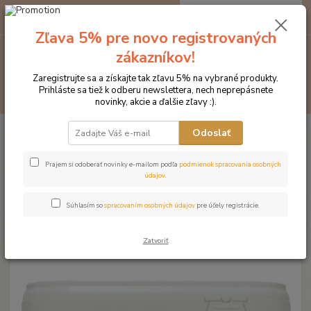
0
ks
EUR
za
0 €
Zľava 5% pre novo registrovaných
zákazníkov!
Menu
Zaregistrujte sa a získajte tak zľavu 5% na vybrané produkty.
Prihláste sa tiež k odberu newslettera, nech neprepásnete
Hľadať
novinky, akcie a ďalšie zľavy :).
Úvod
Doplnky výživy
NAF PRODUKTY
Fertility pre výkonné
Odoslať
plemenné žrebce (Balenie, 2 kg)
Fertility pre výkonné plemenné
Prajem si odoberať novinky e-mailom podľa
podmienok spracovania osobných
údajov
.
žrebce (Balenie, 2 kg)
Súhlasím so
spracovaním osobných údajov
pre účely registrácie.
Novinka
Zatvoriť