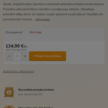
libido, zlepšiť kvalitu spermií a udržiavať optimálnu hladinu testosterónu.
Pomáha udžovať žrebca v kondícii a podporuje zdravie. Obsahuje
prírodné látky, ktoré sú známe svojím vplyvom na plodnosť. Využitím ich
prirodzených vlastno...
celý popis
Dostupnosť
Do 5 dní
134,99 €
/
ks
109,75 €
bez DPH
Pridať do košíka
Strážiť cenu / dostupnosť
Rozsiahla ponuka krmiva
pre slovenský trh
Minerálne lizy Sin Hellas