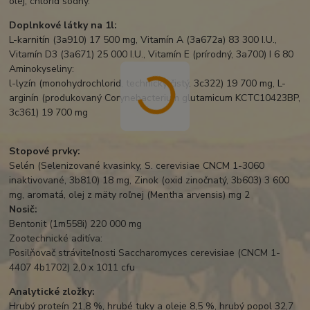
olej, chlorid sodný.
Doplnkové látky na 1l:
L-karnitín (3a910) 17 500 mg, Vitamín A (3a672a) 83 300 I.U.,
Vitamín D3 (3a671) 25 000 I.U., Vitamín E (prírodný, 3a700) I 6 80
Aminokyseliny:
l-lyzín (monohydrochlorid, technicky čistý. 3c322) 19 700 mg, L-
arginín (produkovaný Corynebacterium glutamicum KCTC10423BP,
3c361) 19 700 mg
Stopové prvky:
Selén (Selenizované kvasinky, S. cerevisiae CNCM 1-3060
inaktivované, 3b810) 18 mg, Zinok (oxid zinočnatý, 3b603) 3 600
mg, aromatá, olej z mäty roľnej (Mentha arvensis) mg 2
Nosič:
Bentonit (1m558i) 220 000 mg
Zootechnické aditíva:
Posilňovač stráviteľnosti Saccharomyces cerevisiae (CNCM 1-
4407 4b1702) 2,0 x 1011 cfu
Analytické zložky:
Hrubý proteín 21,8 %, hrubé tuky a oleje 8,5 %, hrubý popol 32,7