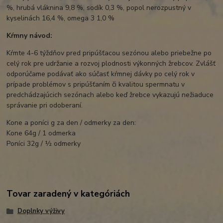
%, hrubá vláknina 9,8 %, sodík 0,3 %, popol nerozpustný v
kyselinách 16,4 %, omega 3 1,0 %
Kŕmny návod:
Kŕmte 4-6 týždňov pred pripúšťacou sezónou alebo priebežne po
celý rok pre udržanie a rozvoj plodnosti výkonných žrebcov. Zvlášť
odporúčame podávať ako súčasť kŕmnej dávky po celý rok v
prípade problémov s pripúšťaním či kvalitou spermnatu v
predchádzajúcich sezónach alebo keď žrebce vykazujú nežiaduce
správanie pri odoberaní.
Kone a poníci g za den / odmerky za den:
Kone 64g / 1 odmerka
Poníci 32g / ½ odmerky
Tovar zaradený v kategóriách
Doplnky výživy