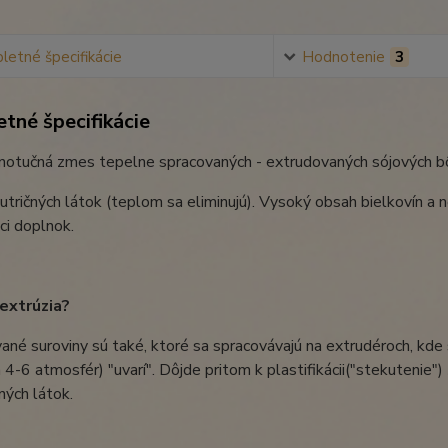
etné špecifikácie
Hodnotenie
3
tné špecifikácie
lnotučná zmes tepelne spracovaných - extrudovaných sójových b
utričných látok (teplom sa eliminujú). Vysoký obsah bielkovín a 
ci doplnok.
 extrúzia?
né suroviny sú také, ktoré sa spracovávajú na extrudéroch, kde 
 4-6 atmosfér) "uvarí". Dôjde pritom k plastifikácii("stekutenie") 
čných látok.