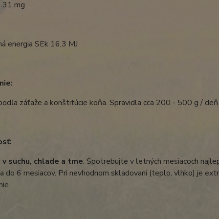
E 31 mg
ná energia SEk 16,3 MJ
nie:
odľa záťaže a konštitúcie koňa. Spravidla cca 200 - 500 g / deň
osť:
e
v suchu, chlade a tme
. Spotrebujte v letných mesiacoch najl
a do 6 mesiacov. Pri nevhodnom skladovaní (teplo, vlhko) je extr
ie.