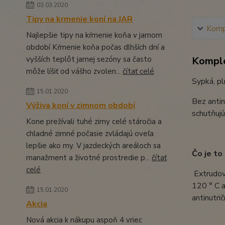
03.03.2020
Tipy na krmenie koní na JAR
Kompl
Najlepšie tipy na kŕmenie koňa v jarnom
období Kŕmenie koňa počas dlhších dní a
vyšších teplôt jarnej sezóny sa často
Komple
môže líšiť od vášho zvolen...
čítať celé
Sypká, p
15.01.2020
Bez antin
Výživa koní v zimnom období
schutňujú
Kone prežívali tuhé zimy celé stáročia a
chladné zimné počasie zvládajú oveľa
lepšie ako my. V jazdeckých areáloch sa
Čo je to
manažment a životné prostredie p...
čítať
celé
Extrudova
120 ° C a
15.01.2020
antinutri
Akcia
Nová akcia k nákupu aspoň 4 vriec