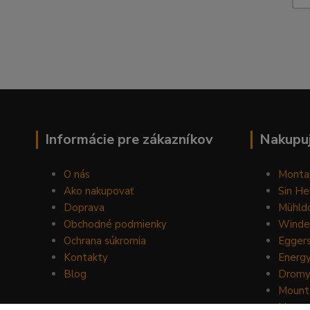
Informácie pre zákazníkov
Nakupuj
O nás
Monta
Ako nakupovať
Sin He
Doprava
Mühldo
Obchodné podmienky
Winde
Ochrana súkromia
Egger
Kontakty
Energ
Blog
Drom
Mount
Horse 