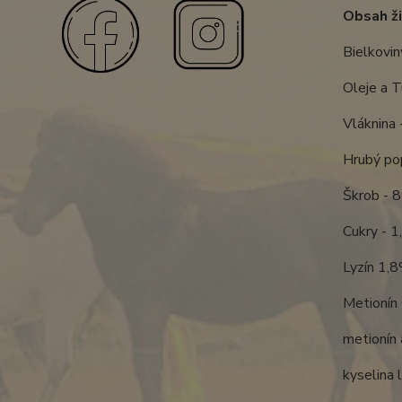
Obsah ži
Bielkovin
Oleje a 
Vláknina
Hrubý po
Škrob - 
Cukry - 
Lyzín 1,
Metionín
metionín 
kyselina 