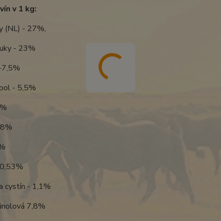
vín v 1 kg:
y (NL) - 27%,
Tuky - 23%
 -7,5%
pol - 5,5%
8%
1,8%
8%
 0,53%
a cystín - 1,1%
linolová 7,8%