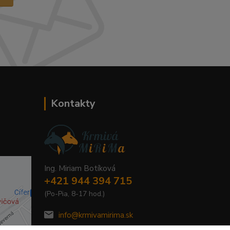
Kontakty
Ing. Miriam Botíková
+421 944 394 715
(Po-Pia, 8-17 hod.)
info@krmivamirima.sk