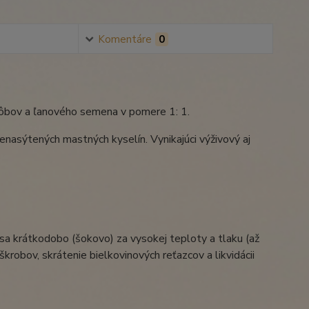
Komentáre
0
ôbov a ľanového semena v pomere 1: 1.
nenasýtených mastných kyselín. Vynikajúci výživový aj
sa krátkodobo (šokovo) za vysokej teploty a tlaku (až
škrobov, skrátenie bielkovinových reťazcov a likvidácii