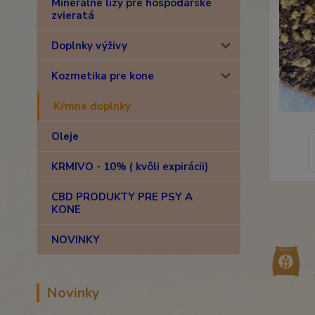
Minerálne lizy pre hospodárske
zvieratá
Doplnky výživy
Kozmetika pre kone
Kŕmne doplnky
Oleje
KRMIVO - 10% ( kvôli expirácii)
CBD PRODUKTY PRE PSY A
KONE
NOVINKY
Novinky