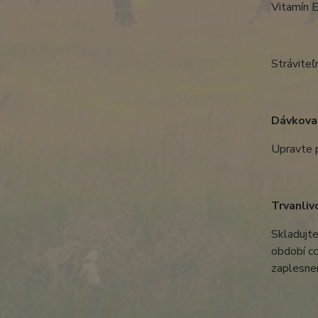
Vitamín 
Stráviteľ
Dávkova
Upravte p
Trvanliv
Skladujt
období cc
zaplesnen