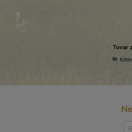
Tovar 
Kŕmn
Ne