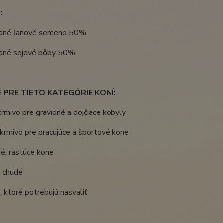
:
ané ľanové semeno 50%
ané sojové bôby 50%
PRE TIETO KATEGÓRIE KONÍ:
krmivo pre gravidné a dojčiace kobyly
krmivo pre pracujúce a športové kone
é, rastúce kone
e chudé
, ktoré potrebujú nasvaliť