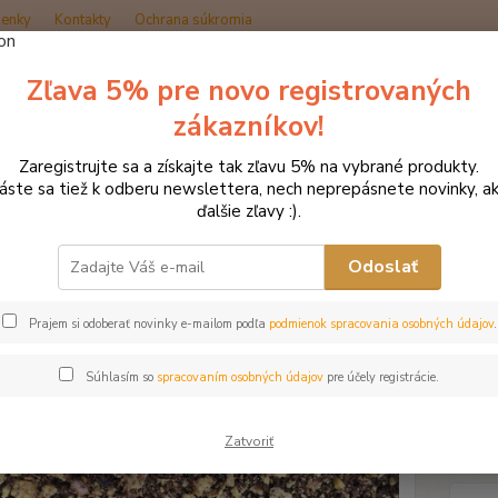
enky
Kontakty
Ochrana súkromia
Zľava 5% pre novo registrovaných
Hľadať
zákazníkov!
Zaregistrujte sa a získajte tak zľavu 5% na vybrané produkty.
ŕmne doplnky
Extrudovaný ľan + sója 20 kg
láste sa tiež k odberu newslettera, nech neprepásnete novinky, ak
ďalšie zľavy :).
udovaný ľan + sója 20 kg
Odoslať
Prajem si odoberať novinky e-mailom podľa
podmienok spracovania osobných údajov
.
Sypká,
sójový
Súhlasím so
spracovaním osobných údajov
pre účely registrácie.
antinu
nenasý
doplno
Zatvoriť