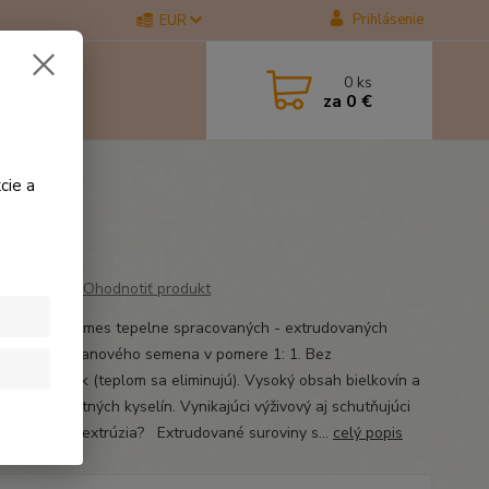
Prihlásenie
EUR
0
ks
za
0 €
cie a
Ohodnotiť produkt
 plnotučná zmes tepelne spracovaných - extrudovaných
ch bôbov a ľanového semena v pomere 1: 1. Bez
tričných látok (teplom sa eliminujú). Vysoký obsah bielkovín a
tených mastných kyselín. Vynikajúci výživový aj schutňujúci
k. Čo je to extrúzia? Extrudované suroviny s...
celý popis