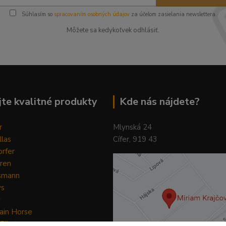
Súhlasím so
spracovaním osobných údajov
za účelom zasielania newslettera.
Môžete sa kedykoľvek odhlásiť.
te kvalitné produkty
Kde nás nájdete?
r
Mlynská 24
llas
Cífer, 919 43
rfer
ren
smann
ys
y
ain Horse
Pilot