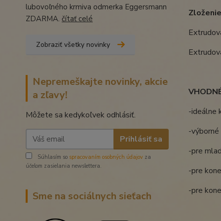
lubovoľného krmiva odmerka Eggersmann
Zloženie
ZDARMA.
čítať celé
Extrudov
Zobraziť všetky novinky
Extrudov
Nepremeškajte novinky, akcie
VHODNÉ 
a zľavy!
-ideálne 
Môžete sa kedykoľvek odhlásiť.
-výborné 
Prihlásiť sa
-pre mlad
Súhlasím so
spracovaním osobných údajov
za
účelom zasielania newslettera.
-pre kon
-pre kone
Sme na sociálnych sieťach