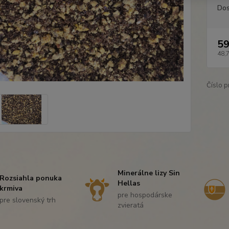
Dos
59
48,
Číslo p
Minerálne lizy Sin
Rozsiahla ponuka
Hellas
krmiva
pre hospodárske
pre slovenský trh
zvieratá