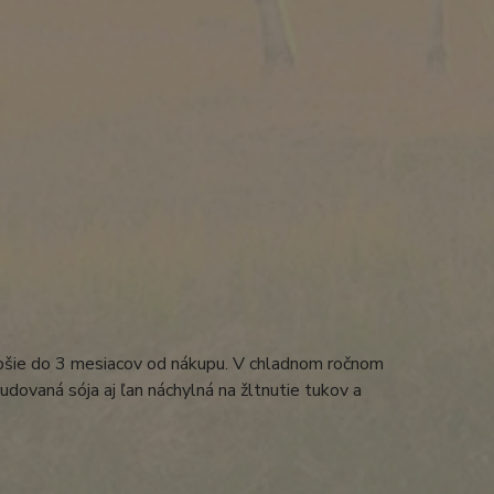
epšie do 3 mesiacov od nákupu. V chladnom ročnom
udovaná sója aj ľan náchylná na žltnutie tukov a