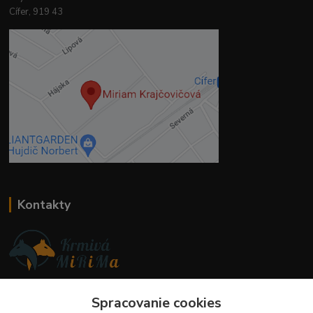
Cífer, 919 43
Kontakty
Ing. Miriam Botíková
+421 944 394 715
Spracovanie cookies