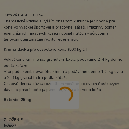
Krmivá BASE EXTRA
Energetické krmivo s vyšším obsahom kukurice je vhodné pre
kone vo vysokej športovej a pracovnej záťaži. Priaznivý pomer
esenciálnych mastných kyselín obsiahnutých v sójovom a
ľanovom oleji zaisťuje rýchlu regeneráciu.
Kŕmna dávka
pre dospelého koňa (500 kg ž. h.)
Pokiaľ kone kŕmime iba granulami Extra, podávame 2–4 kg denne
podľa záťaže.
V prípade kombinovaného kŕmenia podávame denne 1–3 kg ovsa
a 2–3 kg granúl Extra podľa záťaže.
Celkovú dennú dávku rozdeľte minimálne do dvoch čiastkových
dávok a prispôsobte ju plemenu, veku a kondícii koňa.
Balenie: 25 kg
ZLOŽENIE
Jačmeň