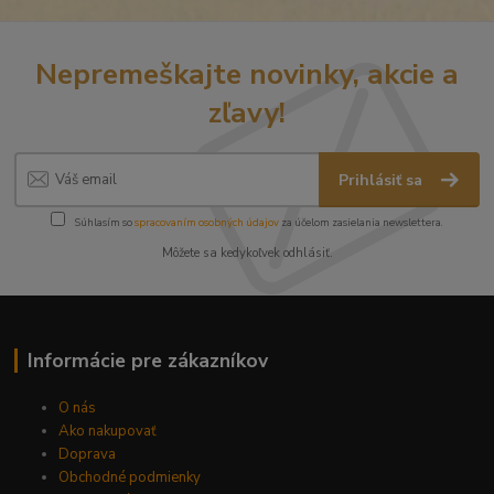
Nepremeškajte novinky, akcie a
zľavy!
Prihlásiť sa
Súhlasím so
spracovaním osobných údajov
za účelom zasielania newslettera.
Môžete sa kedykoľvek odhlásiť.
Informácie pre zákazníkov
O nás
Ako nakupovať
Doprava
Obchodné podmienky