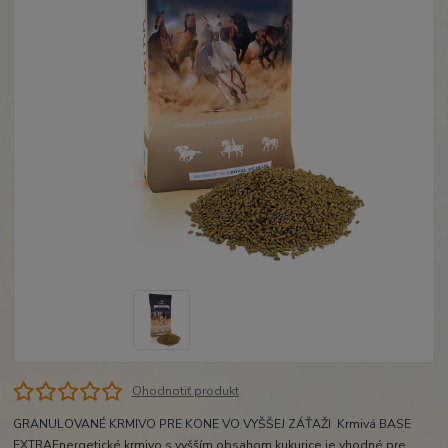
Ohodnotiť produkt
GRANULOVANÉ KRMIVO PRE KONE VO VYŠŠEJ ZÁŤAŽI Krmivá BASE
EXTRAEnergetické krmivo s vyšším obsahom kukurice je vhodné pre