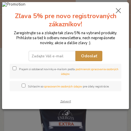
0
ks
EUR
za
0 €
Zľava 5% pre novo registrovaných
zákazníkov!
Menu
Zaregistrujte sa a získajte tak zľavu 5% na vybrané produkty.
Prihláste sa tiež k odberu newslettera, nech neprepásnete
Hľadať
novinky, akcie a ďalšie zľavy :).
Úvod
Krmivo pre kone ENERGYS
Krmivá BASE
Energys EXTRA 25
Odoslať
KG
Energys EXTRA 25 KG
Prajem si odoberať novinky e-mailom podľa
podmienok spracovania osobných
údajov
.
Novinka
Súhlasím so
spracovaním osobných údajov
pre účely registrácie.
Zatvoriť