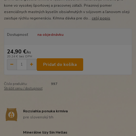
kone vo vysokej športovej a pracovnej záťaži. Priaznivý pomer
esenciálnych mastných kyselín obsiahnutých v sójovom a ľanovom oleji
zaisťuje rýchlu regeneráciu. Kŕmna dávka pre do...
celý popis
Dostupnosť
na objednávku
24,90 €
/
ks
20,24 €
bez DPH
Pridať do košíka
Číslo produktu:
997
Strážiť cenu / dostupnosť
Rozsiahla ponuka krmiva
pre slovenský trh
Minerálne lizy Sin Hellas