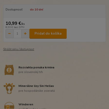
Dostupnosť
do 10 dní
10,99 €
/
ks
8,93 €
bez DPH
Pridať do košíka
Strážiť cenu / dostupnosť
Rozsiahla ponuka krmiva
pre slovenský trh
Minerálne lizy Sin Hellas
pre hospodárske zvieratá
Winderen