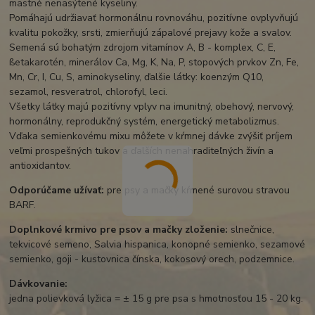
mastné nenasýtené kyseliny.
Pomáhajú udržiavať hormonálnu rovnováhu, pozitívne ovplyvňujú
kvalitu pokožky, srsti, zmierňujú zápalové prejavy kože a svalov.
Semená sú bohatým zdrojom vitamínov A, B - komplex, C, E,
ßetakarotén, minerálov Ca, Mg, K, Na, P, stopových prvkov Zn, Fe,
Mn, Cr, I, Cu, S, aminokyseliny, ďalšie látky: koenzým Q10,
sezamol, resveratrol, chlorofyl, leci.
Všetky látky majú pozitívny vplyv na imunitný, obehový, nervový,
hormonálny, reprodukčný systém, energetický metabolizmus.
Vďaka semienkovému mixu môžete v kŕmnej dávke zvýšiť príjem
veľmi prospešných tukov a ďalších nenahraditeľných živín a
antioxidantov.
Odporúčame užívať:
pre psy a mačky kŕmené surovou stravou
BARF.
Doplnkové krmivo pre psov a mačky zloženie:
slnečnice,
tekvicové semeno, Salvia hispanica, konopné semienko, sezamové
semienko, goji - kustovnica čínska, kokosový orech, podzemnice.
Dávkovanie:
jedna polievková lyžica = ± 15 g pre psa s hmotnosťou 15 - 20 kg.