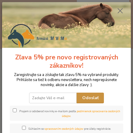
0
ks
EUR
za
0 €
Menu
Hľadať
Zľava 5% pre novo registrovaných
Úvod
Produkty DROMY
Psy a mačky
Dromy Semienkový mix 600 g
zákazníkov!
Dromy Semienkový mix 600 g
Zaregistrujte sa a získajte tak zľavu 5% na vybrané produkty.
Prihláste sa tiež k odberu newslettera, nech neprepásnete
novinky, akcie a ďalšie zľavy :).
Odoslať
Prajem si odoberať novinky e-mailom podľa
podmienok spracovania osobných
údajov
.
Súhlasím so
spracovaním osobných údajov
pre účely registrácie.