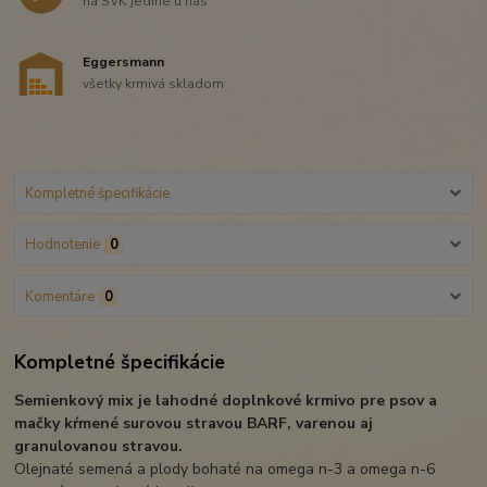
na SVK jedine u nás
Eggersmann
všetky krmivá skladom
Kompletné špecifikácie
Hodnotenie
0
Komentáre
0
Kompletné špecifikácie
Semienkový mix je lahodné doplnkové krmivo pre psov a
mačky kŕmené surovou stravou BARF, varenou aj
granulovanou stravou.
Olejnaté semená a plody bohaté na omega n-3 a omega n-6