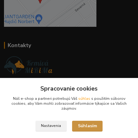
Kontakty
Ing. Miriam Botíková
+421 944 394 715
Spracovanie cookies
(Po-Pia, 8-17 hod.)
Náš e-shop a partneri potrebujú Váš
súhlas
s použitím súborov
cookies, aby Vám mohli zobrazovať informácie týkajúce sa Vašich
info@krmivamirima.sk
záujmov.
Súhlasím
Nastavenia