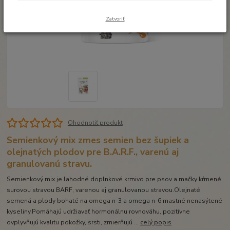
Zatvoriť
Ohodnotiť produkt
Semienkový mix zmes semien bez šupiek a
olejnatých plodov pre B.A.R.F., varenú aj
granulovanú stravu.
Semienkový mix je lahodné doplnkové krmivo pre psov a mačky kŕmené
surovou stravou BARF, varenou aj granulovanou stravou.Olejnaté
semená a plody bohaté na omega n-3 a omega n-6 mastné nenasýtené
kyseliny.Pomáhajú udržiavať hormonálnu rovnováhu, pozitívne
ovplyvňujú kvalitu pokožky, srsti, zmierňujú ...
celý popis