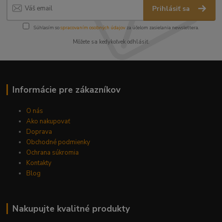
Prihlásiť sa
Súhlasím so
spracovaním osobných údajov
za účelom zasielania newslettera.
Môžete sa kedykoľvek odhlásiť.
Informácie pre zákazníkov
O nás
Ako nakupovať
Doprava
Obchodné podmienky
Ochrana súkromia
Kontakty
Blog
Nakupujte kvalitné produkty