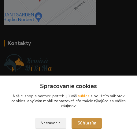
Kontakty
Ing. Miriam Botíková
Spracovanie cookies
+421 944 394 715
(Po-Pia, 8-17 hod.)
Náš e-shop a partneri potrebujú Váš
súhlas
s použitím súborov
cookies, aby Vám mohli zobrazovať informácie týkajúce sa Vašich
info@krmivamirima.sk
záujmov.
Súhlasím
Nastavenia