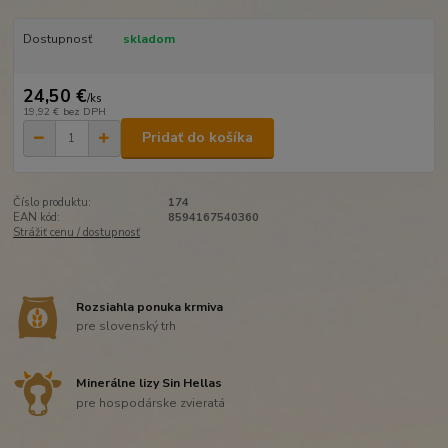
Dostupnosť
skladom
24,50 €
/
ks
19,92 €
bez DPH
Pridať do košíka
Číslo produktu:
174
EAN kód:
8594167540360
Strážiť cenu / dostupnosť
Rozsiahla ponuka krmiva
pre slovenský trh
Minerálne lizy Sin Hellas
pre hospodárske zvieratá