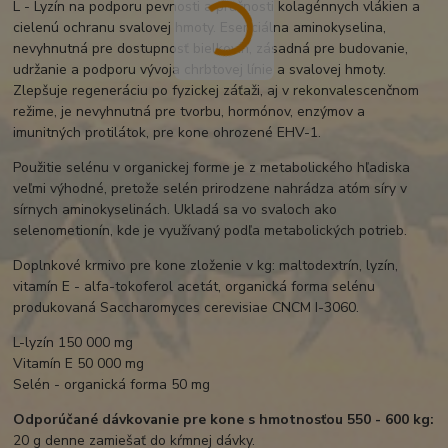
L - Lyzín na podporu pevnosti a pružnosti kolagénnych vlákien a
cielenú ochranu svalovej hmoty. Esenciálna aminokyselina,
nevyhnutná pre dostupnosť bielkovín, zásadná pre budovanie,
udržanie a podporu vývoja chrbtovej línie a svalovej hmoty.
Zlepšuje regeneráciu po fyzickej záťaži, aj v rekonvalescenčnom
režime, je nevyhnutná pre tvorbu, hormónov, enzýmov a
imunitných protilátok, pre kone ohrozené EHV-1.
Použitie selénu v organickej forme je z metabolického hľadiska
veľmi výhodné, pretože selén prirodzene nahrádza atóm síry v
sírnych aminokyselinách. Ukladá sa vo svaloch ako
selenometionín, kde je využívaný podľa metabolických potrieb.
Doplnkové krmivo pre kone zloženie v kg: maltodextrín, lyzín,
vitamín E - alfa-tokoferol acetát, organická forma selénu
produkovaná Saccharomyces cerevisiae CNCM I-3060.
L-lyzín 150 000 mg
Vitamín E 50 000 mg
Selén - organická forma 50 mg
Odporúčané dávkovanie pre kone s hmotnosťou 550 - 600 kg:
20 g denne zamiešať do kŕmnej dávky.