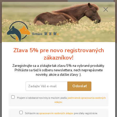
0
ks
EUR
za
0 €
Menu
Hľadať
Zľava 5% pre novo registrovaných
Úvod
Produkty DROMY
Svalový aparát
Dromy Selevine 600 g
zákazníkov!
Dromy Selevine 600 g
Zaregistrujte sa a získajte tak zľavu 5% na vybrané produkty.
Prihláste sa tiež k odberu newslettera, nech neprepásnete
novinky, akcie a ďalšie zľavy :).
Odoslať
Prajem si odoberať novinky e-mailom podľa
podmienok spracovania osobných
údajov
.
Súhlasím so
spracovaním osobných údajov
pre účely registrácie.