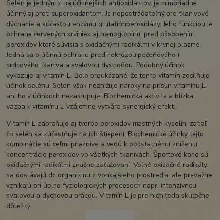
Selén je jedným z najúčinnejších antioxidantov, je mimoriadne
účinný aj proti superoxidantom. Je nepostrádateľný pre tkanivové
dýchanie a súčasťou enzýmu glutatiónperoxidázy. Jeho funkciou je
ochrana červených krviniek aj hemoglobínu, pred pôsobením
peroxidov ktoré súvisia s oxidačnými radikálmi v krvnej plazme.
Jedná sa o účinnú ochranu pred nekrózou pečeňového i
srdcového tkaniva a svalovou dystrofiou. Podobný účinok
vykazuje aj vitamín E. Bolo preukázané, že tento vitamín zosilňuje
účinok selénu. Selén však neznižuje nároky na prísun vitamínu E,
ani ho v účinkoch nezastupuje. Biochemická aktivita a blízka
väzba k vitamínu E vzájomne vytvára synergický efekt.
Vitamín E zabraňuje aj tvorbe peroxidov mastných kyselín, zatiaľ
čo selén sa zúčastňuje na ich štiepení. Biochemické účinky tejto
kombinácie sú veľmi priaznivé a vedú k podstatnému zníženiu
koncentrácie peroxidov vo všetkých tkanivách. Športové kone sú
oxidačnými radikálmi značne zaťažovaní. Voľné oxidačné radikály
sa dostávajú do organizmu z vonkajšieho prostredia, ale prevažne
vznikajú pri úplne fyziologických procesoch napr. intenzívnou
svalovou a dychovou prácou. Vitamín E je pre nich teda skutočne
dôležitý.