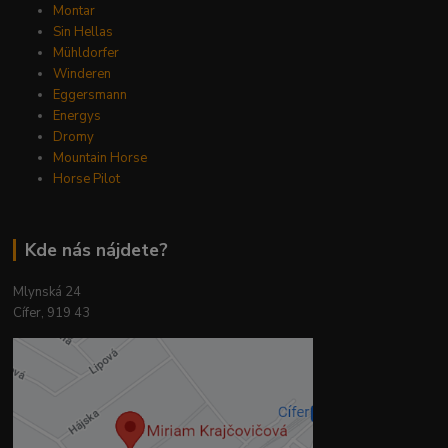
Montar
Sin Hellas
Mühldorfer
Winderen
Eggersmann
Energys
Dromy
Mountain Horse
Horse Pilot
Kde nás nájdete?
Mlynská 24
Cífer, 919 43