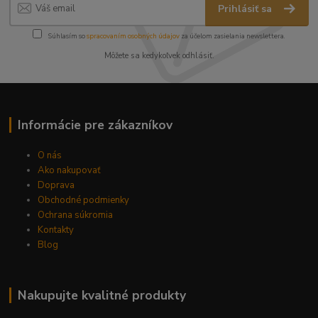
Prihlásiť sa
Súhlasím so
spracovaním osobných údajov
za účelom zasielania newslettera.
Môžete sa kedykoľvek odhlásiť.
Informácie pre zákazníkov
O nás
Ako nakupovať
Doprava
Obchodné podmienky
Ochrana súkromia
Kontakty
Blog
Nakupujte kvalitné produkty