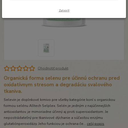
Zatvoriť
Ohodnotiť produkt
Organická forma selenu pre účinnú ochranu pred
oxidatívnym stresom a degradáciu svalového
tkaniva.
Selevin je doplnkové krmivo pre všetky kategórie koní s organickou
formou selénu Alltech Selplex. Selén je jedným z najúčinnejších
antioxidantov, je mimoriadne účinný aj proti superoxidantom. Je
nepostrádateľný pre tkanivové dýchanie a súčasťou enzýmu
glutatiónperoxidázy. Jeho funkciou je ochrana če...
celý popis