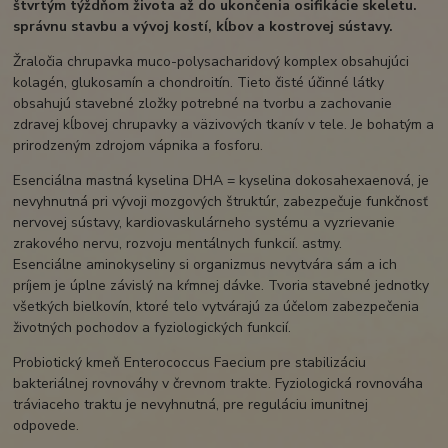
štvrtým týždňom života až do ukončenia osifikácie skeletu.
správnu stavbu a vývoj kostí, kĺbov a kostrovej sústavy.
Žraločia chrupavka muco-polysacharidový komplex obsahujúci
kolagén, glukosamín a chondroitín. Tieto čisté účinné látky
obsahujú stavebné zložky potrebné na tvorbu a zachovanie
zdravej kĺbovej chrupavky a väzivových tkanív v tele. Je bohatým a
prirodzeným zdrojom vápnika a fosforu.
Esenciálna mastná kyselina DHA = kyselina dokosahexaenová, je
nevyhnutná pri vývoji mozgových štruktúr, zabezpečuje funkčnosť
nervovej sústavy, kardiovaskulárneho systému a vyzrievanie
zrakového nervu, rozvoju mentálnych funkcií. astmy.
Esenciálne aminokyseliny si organizmus nevytvára sám a ich
príjem je úplne závislý na kŕmnej dávke. Tvoria stavebné jednotky
všetkých bielkovín, ktoré telo vytvárajú za účelom zabezpečenia
životných pochodov a fyziologických funkcií.
Probiotický kmeň Enterococcus Faecium pre stabilizáciu
bakteriálnej rovnováhy v črevnom trakte. Fyziologická rovnováha
tráviaceho traktu je nevyhnutná, pre reguláciu imunitnej
odpovede.