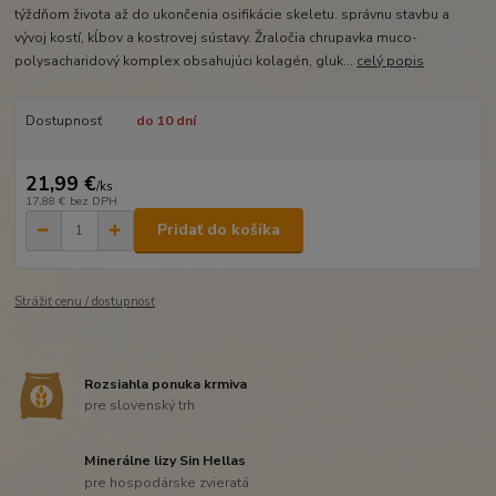
týždňom života až do ukončenia osifikácie skeletu. správnu stavbu a
vývoj kostí, kĺbov a kostrovej sústavy. Žraločia chrupavka muco-
polysacharidový komplex obsahujúci kolagén, gluk...
celý popis
Dostupnosť
do 10 dní
21,99 €
/
ks
17,88 €
bez DPH
Pridať do košíka
Strážiť cenu / dostupnosť
Rozsiahla ponuka krmiva
pre slovenský trh
Minerálne lizy Sin Hellas
pre hospodárske zvieratá