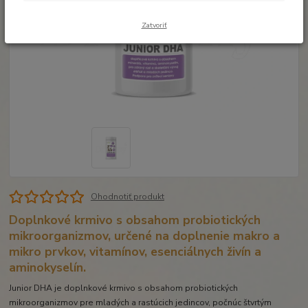
Zatvoriť
Ohodnotiť produkt
Doplnkové krmivo s obsahom probiotických
mikroorganizmov, určené na doplnenie makro a
mikro prvkov, vitamínov, esenciálnych živín a
aminokyselín.
Junior DHA je doplnkové krmivo s obsahom probiotických
mikroorganizmov pre mladých a rastúcich jedincov, počnúc štvrtým