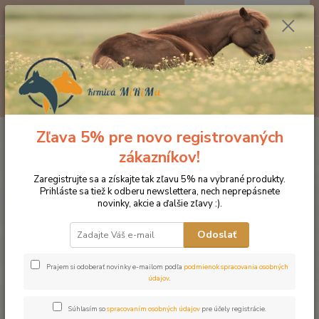
0
ks
EUR
za
0 €
Menu
Hľadať
Zľava 5% pre novo registrovaných
Úvod
Produkty DROMY
Psy a mačky
Doplnky pre BARF
Dromy
Junior DHA 700 g +10 % ZDARMA
zákazníkov!
Dromy Junior DHA 700 g +10 %
Zaregistrujte sa a získajte tak zľavu 5% na vybrané produkty.
Prihláste sa tiež k odberu newslettera, nech neprepásnete
ZDARMA
novinky, akcie a ďalšie zľavy :).
Odoslať
Prajem si odoberať novinky e-mailom podľa
podmienok spracovania osobných
údajov
.
Súhlasím so
spracovaním osobných údajov
pre účely registrácie.