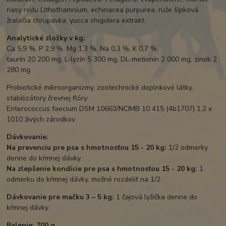
riasy rodu Lithothamnium, echinacea purpurea, ruže šípková
žraločia chrupavka, yucca shigidera extrakt.
Analytické zložky v kg:
Ca 5,9 %, P 2,9 %, Mg 1,3 %, Na 0,3 %, K 0,7 %.
taurín 20 200 mg, L-lyzín 5 300 mg, DL-metionín 2 000 mg, zinok 2
280 mg.
Probiotické mikroorganizmy, zootechnické doplnkové látky,
stabilizátory črevnej flóry:
Enterococcus faecium DSM 10663/NCIMB 10 415 (4b1707) 1,2 x
1010 živých zárodkov.
Dávkovanie:
Na prevenciu pre psa s hmotnosťou 15 - 20 kg:
1/2 odmerky
denne do kŕmnej dávky.
Na zlepšenie kondície pre psa s hmotnosťou 15 - 20 kg:
1
odmerku do kŕmnej dávky, možné rozdeliť na 1/2 .
Dávkovanie pre mačku 3 – 5 kg:
1 čajová lyžička denne do
kŕmnej dávky.
Balenie: 700 g