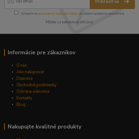
Prihlásiť sa
Súhlasím so
spracovaním osobných údajov
za účelom zasielania newslettera.
Môžete sa kedykoľvek odhlásiť.
Informácie pre zákazníkov
O nás
Ako nakupovať
Doprava
Obchodné podmienky
Ochrana súkromia
Kontakty
Blog
Nakupujte kvalitné produkty