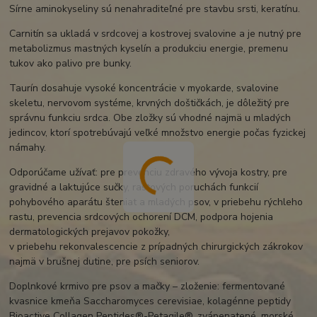
Sírne aminokyseliny sú nenahraditeľné pre stavbu srsti, keratínu.
Carnitín sa ukladá v srdcovej a kostrovej svalovine a je nutný pre
metabolizmus mastných kyselín a produkciu energie, premenu
tukov ako palivo pre bunky.
Taurín dosahuje vysoké koncentrácie v myokarde, svalovine
skeletu, nervovom systéme, krvných doštičkách, je dôležitý pre
správnu funkciu srdca. Obe zložky sú vhodné najmä u mladých
jedincov, ktorí spotrebúvajú veľké množstvo energie počas fyzickej
námahy.
Odporúčame užívať: pre prevenciu zdravého vývoja kostry, pre
gravidné a laktujúce sučky, rastových poruchách funkcií
pohybového aparátu šteniat a mladých psov, v priebehu rýchleho
rastu, prevencia srdcových ochorení DCM, podpora hojenia
dermatologických prejavov pokožky,
v priebehu rekonvalescencie z prípadných chirurgických zákrokov
najmä v brušnej dutine, pre psích seniorov.
Doplnkové krmivo pre psov a mačky – zloženie: fermentované
kvasnice kmeňa Saccharomyces cerevisiae, kolagénne peptidy
Bioactive Collagen Peptides®-Petagile®, zvápenatené, morské