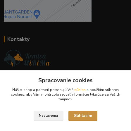
Kontakty
Ing. Miriam Botíková
Spracovanie cookies
+421 944 394 715
(Po-Pia, 8-17 hod.)
Náš e-shop a partneri potrebujú Váš
súhlas
s použitím súborov
cookies, aby Vám mohli zobrazovať informácie týkajúce sa Vašich
info@krmivamirima.sk
záujmov.
Súhlasím
Nastavenia