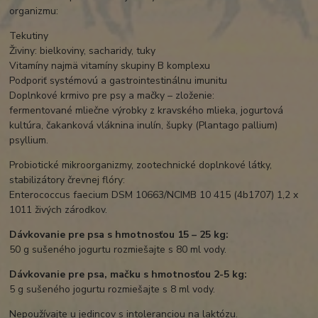
organizmu:
Tekutiny
Živiny: bielkoviny, sacharidy, tuky
Vitamíny najmä vitamíny skupiny B komplexu
Podporiť systémovú a gastrointestinálnu imunitu
Doplnkové krmivo pre psy a mačky – zloženie:
fermentované mliečne výrobky z kravského mlieka, jogurtová
kultúra, čakanková vláknina inulín, šupky (Plantago pallium)
psyllium.
Probiotické mikroorganizmy, zootechnické doplnkové látky,
stabilizátory črevnej flóry:
Enterococcus faecium DSM 10663/NCIMB 10 415 (4b1707) 1,2 x
1011 živých zárodkov.
Dávkovanie pre psa s hmotnosťou 15 – 25 kg:
50 g sušeného jogurtu rozmiešajte s 80 ml vody.
Dávkovanie pre psa, mačku s hmotnosťou 2-5 kg:
5 g sušeného jogurtu rozmiešajte s 8 ml vody.
Nepoužívajte u jedincov s intoleranciou na laktózu.