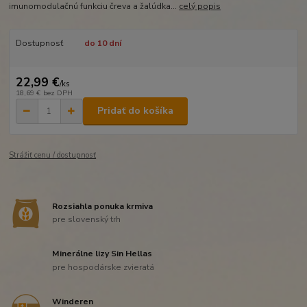
imunomodulačnú funkciu čreva a žalúdka...
celý popis
Dostupnosť
do 10 dní
22,99 €
/
ks
18,69 €
bez DPH
Pridať do košíka
Strážiť cenu / dostupnosť
Rozsiahla ponuka krmiva
pre slovenský trh
Minerálne lizy Sin Hellas
pre hospodárske zvieratá
Winderen