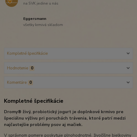
na SVK jedine u nás
Eggersmann
všetky krmivá skladom
Kompletné špecifikácie
Hodnotenie
0
Komentáre
0
Kompletné špecifikácie
Dromy® živý, probiotický jogurt je doplnkové krmivo pre
špeciálnu výživu pri poruchách trávenia, ktoré patrí medzi
najčastejšie problémy psov aj mačiek.
V správnom pomere poskytuje plnohodnotné, živočíšne bielkoviny