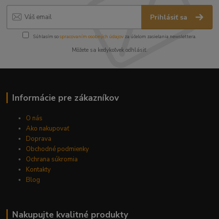
Prihlásiť sa
Súhlasím so
spracovaním osobných údajov
za účelom zasielania newslettera.
Môžete sa kedykoľvek odhlásiť.
Informácie pre zákazníkov
O nás
Ako nakupovať
Doprava
Obchodné podmienky
Ochrana súkromia
Kontakty
Blog
Nakupujte kvalitné produkty