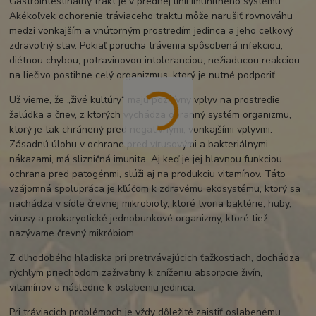
Gastrointestinálny trakt je v prednej línii imunitného systému.
Akékoľvek ochorenie tráviaceho traktu môže narušiť rovnováhu
medzi vonkajším a vnútorným prostredím jedinca a jeho celkový
zdravotný stav. Pokiaľ porucha trávenia spôsobená infekciou,
diétnou chybou, potravinovou intoleranciou, nežiaducou reakciou
na liečivo postihne celý organizmus, ktorý je nutné podporiť.
Už vieme, že „živé kultúry“ majú pozitívny vplyv na prostredie
žalúdka a čriev, z ktorých vychádza obranný systém organizmu,
ktorý je tak chránený pred negatívnymi, vonkajšími vplyvmi.
Zásadnú úlohu v ochrane pred vírusovými a bakteriálnymi
nákazami, má slizničná imunita. Aj keď je jej hlavnou funkciou
ochrana pred patogénmi, slúži aj na produkciu vitamínov. Táto
vzájomná spolupráca je kľúčom k zdravému ekosystému, ktorý sa
nachádza v sídle črevnej mikrobioty, ktoré tvoria baktérie, huby,
vírusy a prokaryotické jednobunkové organizmy, ktoré tiež
nazývame črevný mikróbiom.
Z dlhodobého hľadiska pri pretrvávajúcich ťažkostiach, dochádza
rýchlym priechodom zaživatiny k zníženiu absorpcie živín,
vitamínov a následne k oslabeniu jedinca.
Pri tráviacich problémoch je vždy dôležité zaistiť oslabenému