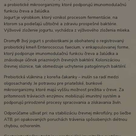
a probiotické mikroorganizmy, ktoré podporujú imunomodulačnú
funkciu čreva a žalúdka.
Jogurt je výrobkom, ktorý vznikol procesom fermentácie, na
ktorom sa podieľajú užitočné a zdraviu prospešné baktérie.
Výživové zloženie jogurtu, vychádza z výživového zloženia mlieka.
Dromy® živý jogurt s probiotikami je obohatený o registrovaný
probiotický kmeň Enterococcus faecium, v enkapsulovanej forme,
ktorý podporuje imunomodulačnú funkciu čreva a žalúdka a
znásobuje účinok priaznivých črevných baktérií. Kolonizáciou
črevnej sliznice, tak obmedzuje uchytenie patogénnych baktérií.
Prebiotická vláknina z koreňa čakanky – inulín sa radí medzi
oligosacharidy. Je potravou pre priateľské, bunkové
mikroorganizmy, ktoré majú vyššiu možnosť prežitia v čreve. Za
prítomnosti tráviacich enzýmov, mobilizujú imunitný systém a
podporujú prirodzené procesy spracovania a získavania živín.
Odporúčame užívať pri: na stabilizáciu črevnej mikroflóry, po liečbe
ATB, pri opakovaných poruchách trávenia spôsobených diétnou
chybou, ochorením.