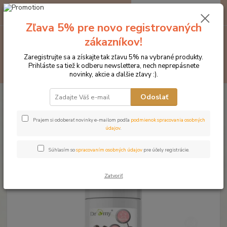
0
ks
EUR
za
0 €
Zľava 5% pre novo registrovaných
zákazníkov!
Menu
Zaregistrujte sa a získajte tak zľavu 5% na vybrané produkty.
Prihláste sa tiež k odberu newslettera, nech neprepásnete
Hľadať
novinky, akcie a ďalšie zľavy :).
Úvod
Produkty DROMY
Psy a mačky
Doplnky pre BARF
Dromy
Odoslať
Jogurt pre psy a mačky s probiotikami 800g
Dromy Jogurt pre psy a mačky s
Prajem si odoberať novinky e-mailom podľa
podmienok spracovania osobných
údajov
.
probiotikami 800g
Súhlasím so
spracovaním osobných údajov
pre účely registrácie.
Zatvoriť