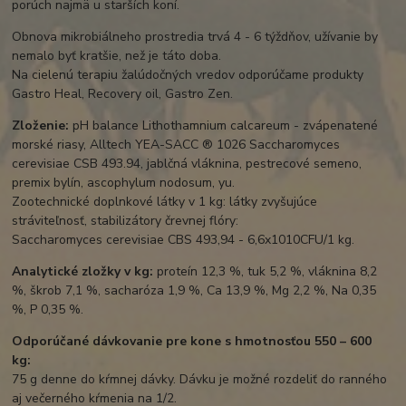
porúch najmä u starších koní.
Obnova mikrobiálneho prostredia trvá 4 - 6 týždňov, užívanie by
nemalo byť kratšie, než je táto doba.
Na cielenú terapiu žalúdočných vredov odporúčame produkty
Gastro Heal, Recovery oil, Gastro Zen.
Zloženie:
pH balance Lithothamnium calcareum - zvápenatené
morské riasy, Alltech YEA-SACC ® 1026 Saccharomyces
cerevisiae CSB 493.94, jablčná vláknina, pestrecové semeno,
premix bylín, ascophylum nodosum, yu.
Zootechnické doplnkové látky v 1 kg: látky zvyšujúce
stráviteľnosť, stabilizátory črevnej flóry:
Saccharomyces cerevisiae CBS 493,94 - 6,6x1010CFU/1 kg.
Analytické zložky v kg:
proteín 12,3 %, tuk 5,2 %, vláknina 8,2
%, škrob 7,1 %, sacharóza 1,9 %, Ca 13,9 %, Mg 2,2 %, Na 0,35
%, P 0,35 %.
Odporúčané dávkovanie pre kone s hmotnosťou 550 – 600
kg:
75 g denne do kŕmnej dávky. Dávku je možné rozdeliť do ranného
aj večerného kŕmenia na 1/2.