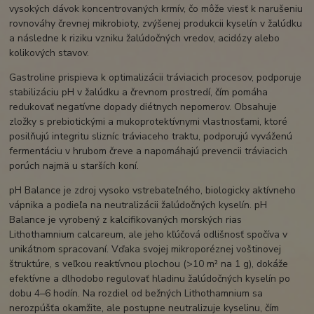
vysokých dávok koncentrovaných krmív, čo môže viesť k narušeniu
rovnováhy črevnej mikrobioty, zvýšenej produkcii kyselín v žalúdku
a následne k riziku vzniku žalúdočných vredov, acidózy alebo
kolikových stavov.
Gastroline prispieva k optimalizácii tráviacich procesov, podporuje
stabilizáciu pH v žalúdku a črevnom prostredí, čím pomáha
redukovať negatívne dopady diétnych nepomerov. Obsahuje
zložky s prebiotickými a mukoprotektívnymi vlastnosťami, ktoré
posilňujú integritu slizníc tráviaceho traktu, podporujú vyváženú
fermentáciu v hrubom čreve a napomáhajú prevencii tráviacich
porúch najmä u starších koní.
pH Balance je zdroj vysoko vstrebateľného, ​​biologicky aktívneho
vápnika a podieľa na neutralizácii žalúdočných kyselín. pH
Balance je vyrobený z kalcifikovaných morských rias
Lithothamnium calcareum, ale jeho kľúčová odlišnosť spočíva v
unikátnom spracovaní. Vďaka svojej mikroporéznej voštinovej
štruktúre, s veľkou reaktívnou plochou (>10 m² na 1 g), dokáže
efektívne a dlhodobo regulovať hladinu žalúdočných kyselín po
dobu 4–6 hodín. Na rozdiel od bežných Lithothamnium sa
nerozpúšťa okamžite, ale postupne neutralizuje kyselinu, čím