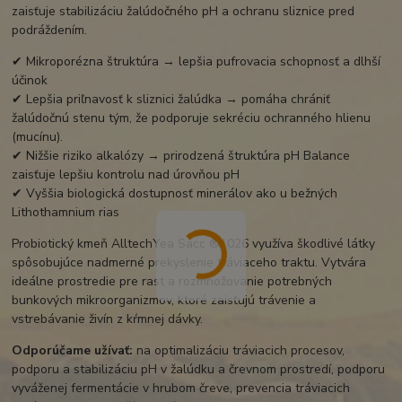
zaisťuje stabilizáciu žalúdočného pH a ochranu sliznice pred
podráždením.
✔ Mikroporézna štruktúra → lepšia pufrovacia schopnosť a dlhší
účinok
✔ Lepšia priľnavosť k sliznici žalúdka → pomáha chrániť
žalúdočnú stenu tým, že podporuje sekréciu ochranného hlienu
(mucínu).
✔ Nižšie riziko alkalózy → prirodzená štruktúra pH Balance
zaisťuje lepšiu kontrolu nad úrovňou pH
✔ Vyššia biologická dostupnosť minerálov ako u bežných
Lithothamnium rias
Probiotický kmeň AlltechYea Sacc ®1026 využíva škodlivé látky
spôsobujúce nadmerné prekyslenie tráviaceho traktu. Vytvára
ideálne prostredie pre rast a rozmnožovanie potrebných
bunkových mikroorganizmov, ktoré zaisťujú trávenie a
vstrebávanie živín z kŕmnej dávky.
Odporúčame užívať:
na optimalizáciu tráviacich procesov,
podporu a stabilizáciu pH v žalúdku a črevnom prostredí, podporu
vyváženej fermentácie v hrubom čreve, prevencia tráviacich