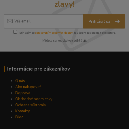
zľavy!
Prihlásiť sa
Súhlasím so
spracovaním osobných údajov
za účelom zasielania newslettera.
Môžete sa kedykoľvek odhlásiť.
Informácie pre zákazníkov
O nás
Ako nakupovať
Doprava
Obchodné podmienky
Ochrana súkromia
Kontakty
Blog