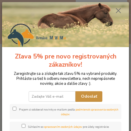
0
ks
EUR
za
0 €
Menu
Hľadať
Úvod
Produkty DROMY
Tráviaci aparát
Dromy Gastroline 3000 g
Zľava 5% pre novo registrovaných
Dromy Gastroline 3000 g
zákazníkov!
Zaregistrujte sa a získajte tak zľavu 5% na vybrané produkty.
Novinka
Prihláste sa tiež k odberu newslettera, nech neprepásnete
novinky, akcie a ďalšie zľavy :).
Odoslať
Prajem si odoberať novinky e-mailom podľa
podmienok spracovania osobných
údajov
.
Súhlasím so
spracovaním osobných údajov
pre účely registrácie.