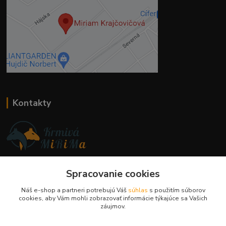
Kontakty
Ing. Miriam Botíková
Spracovanie cookies
+421 944 394 715
(Po-Pia, 8-17 hod.)
Náš e-shop a partneri potrebujú Váš
súhlas
s použitím súborov
cookies, aby Vám mohli zobrazovať informácie týkajúce sa Vašich
info@krmivamirima.sk
záujmov.