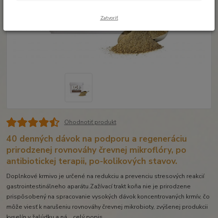
Zatvoriť
Ohodnotiť produkt
40 denných dávok na podporu a regeneráciu
prirodzenej rovnováhy črevnej mikroflóry, po
antibiotickej terapii, po-kolikových stavov.
Doplnkové krmivo je určené na redukciu a prevenciu stresových reakcií
gastrointestinálneho aparátu.Zažívací trakt koňa nie je prirodzene
prispôsobený na spracovanie vysokých dávok koncentrovaných krmív, čo
môže viesť k narušeniu rovnováhy črevnej mikrobioty, zvýšenej produkcii
kyselín v žalúdku a ná...
celý popis