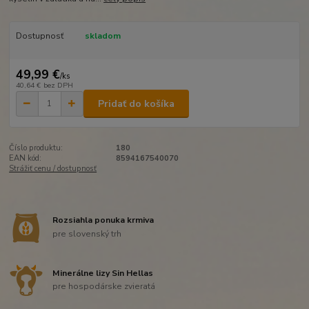
Dostupnosť
skladom
49,99 €
/
ks
40,64 €
bez DPH
Pridať do košíka
Číslo produktu:
180
EAN kód:
8594167540070
Strážiť cenu / dostupnosť
Rozsiahla ponuka krmiva
pre slovenský trh
Minerálne lizy Sin Hellas
pre hospodárske zvieratá