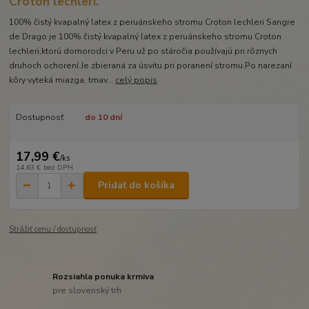
Croton lechleri.
100% čistý kvapalný latex z peruánskeho stromu Croton lechleri Sangre
de Drago je 100% čistý kvapalný latex z peruánskeho stromu Croton
lechleri,ktorú domorodci v Peru už po stáročia používajú pri rôznych
druhoch ochorení.Je zbieraná za úsvitu pri poranení stromu.Po narezaní
kôry vyteká miazga, tmav...
celý popis
Dostupnosť
do 10 dní
17,99 €
/
ks
14,63 €
bez DPH
Pridať do košíka
Strážiť cenu / dostupnosť
Rozsiahla ponuka krmiva
pre slovenský trh