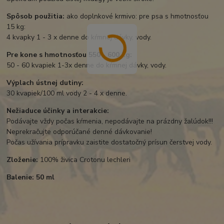
Spôsob použitia:
ako doplnkové krmivo: pre psa s hmotnosťou
15 kg:
4 kvapky 1 - 3 x denne do kŕmnej dávky, vody.
Pre kone s hmotnosťou 550 - 600 kg:
50 - 60 kvapiek 1-3x denne do kŕmnej dávky, vody.
Výplach ústnej dutiny:
30 kvapiek/100 ml vody 2 - 4 x denne.
Nežiaduce účinky a interakcie:
Podávajte vždy počas kŕmenia, nepodávajte na prázdny žalúdok!!!
Neprekračujte odporúčané denné dávkovanie!
Počas užívania prípravku zaistite dostatočný prísun čerstvej vody.
Zloženie:
100% živica Crotonu lechleri
Balenie: 50 ml