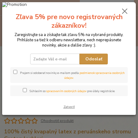
0
ks
EUR
za
0 €
Zľava 5% pre novo registrovaných
Menu
zákazníkov!
Zaregistrujte sa a získajte tak zľavu 5% na vybrané produkty.
Hľadať
Prihláste sa tiež k odberu newslettera, nech neprepásnete
novinky, akcie a ďalšie zľavy :).
Úvod
Produkty DROMY
Psy a mačky
Dromy Dračia krv 50 ml
Odoslať
Dromy Dračia krv 50 ml
Prajem si odoberať novinky e-mailom podľa
podmienok spracovania osobných
údajov
.
Súhlasím so
spracovaním osobných údajov
pre účely registrácie.
Zatvoriť
Ohodnotiť produkt
100% čistý kvapalný latex z peruánskeho stromu