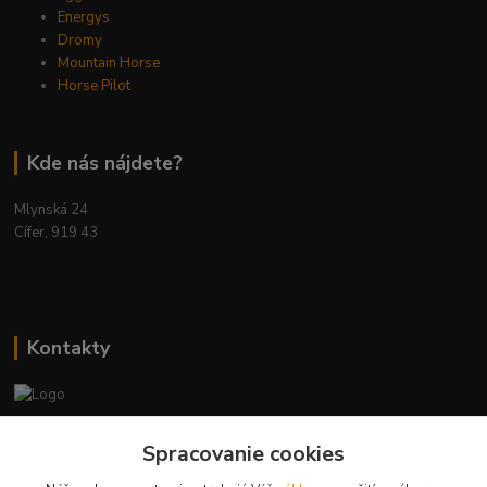
Energys
Dromy
Mountain Horse
Horse Pilot
Kde nás nájdete?
Mlynská 24
Cífer, 919 43
Kontakty
Ing. Miriam Botíková
Spracovanie cookies
+421 944 394 715
(Po-Pia, 8-17 hod.)