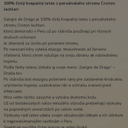
100% čistý kvapalný latex z peruánskeho stromu Croton
lechleri
Sangre de Drago je 100% čistý kvapalný latex z peruánskeho
stromu Croton lechleri,
ktorú domorodci v Peru už po stáročia používajú pri rôznych
druhoch ochorení.
Je zbieraná za úsvitu pri poranení stromu.
Po narezaní kôry vyteká miazga, tmavohnedo až červeno
sfarbená, ktorú strom vylučuje na svoju obranu ak následnému
hojeniu.
Podľa farby latexu získala aj svoje meno „Sangre de Drago“ –
Dračia krv.
Po stáročia boli miazgou potierané rany pre zastavenie krvácania,
urýchlenie hojenia, uzatváranie rán a ochranu zranení pred
infekciami.
Miza veľmi rýchlo zasychá a vytvára druhotnú kožu.
Už od šesťdesiatych rokov minulého storočia prebiehajú výskumy
na popredných univerzitách po celom svete.
Výskumy radí latex vďaka svojim obsahovým látkam a ich účinkom
k najpreskúmanejším rastlinám v Peru.
Spektrum použitia čistej miazgy je veľmi široké.