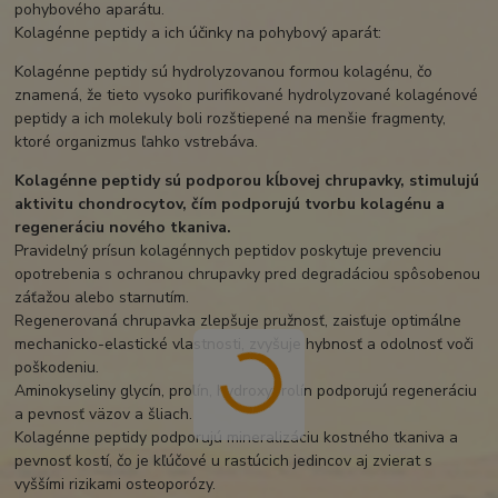
pohybového aparátu.
Kolagénne peptidy a ich účinky na pohybový aparát:
Kolagénne peptidy sú hydrolyzovanou formou kolagénu, čo
znamená, že tieto vysoko purifikované hydrolyzované kolagénové
peptidy a ich molekuly boli rozštiepené na menšie fragmenty,
ktoré organizmus ľahko vstrebáva.
Kolagénne peptidy sú podporou kĺbovej chrupavky, stimulujú
aktivitu chondrocytov, čím podporujú tvorbu kolagénu a
regeneráciu nového tkaniva.
Pravidelný prísun kolagénnych peptidov poskytuje prevenciu
opotrebenia s ochranou chrupavky pred degradáciou spôsobenou
záťažou alebo starnutím.
Regenerovaná chrupavka zlepšuje pružnosť, zaisťuje optimálne
mechanicko-elastické vlastnosti, zvyšuje hybnosť a odolnosť voči
poškodeniu.
Aminokyseliny glycín, prolín, hydroxyprolín podporujú regeneráciu
a pevnosť väzov a šliach.
Kolagénne peptidy podporujú mineralizáciu kostného tkaniva a
pevnosť kostí, čo je kľúčové u rastúcich jedincov aj zvierat s
vyššími rizikami osteoporózy.