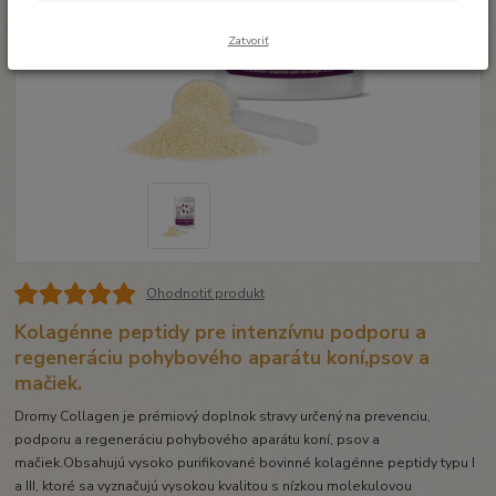
Zatvoriť
Ohodnotiť produkt
Kolagénne peptidy pre intenzívnu podporu a
regeneráciu pohybového aparátu koní,psov a
mačiek.
Dromy Collagen je prémiový doplnok stravy určený na prevenciu,
podporu a regeneráciu pohybového aparátu koní, psov a
mačiek.Obsahujú vysoko purifikované bovinné kolagénne peptidy typu I
a III, ktoré sa vyznačujú vysokou kvalitou s nízkou molekulovou