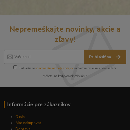
Nepremeškajte novinky, akcie a
zľavy!
Prihlásiť sa
Súhlasím so
spracovaním osobných údajov
za účelom zasielania newslettera.
Môžete sa kedykoľvek odhlásiť.
Informácie pre zákazníkov
O nás
Ako nakupovať
Doprava