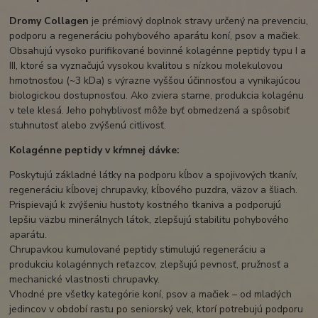
Dromy Collagen
je prémiový doplnok stravy určený na prevenciu,
podporu a regeneráciu pohybového aparátu koní, psov a mačiek.
Obsahujú vysoko purifikované bovinné kolagénne peptidy typu I a
III, ktoré sa vyznačujú vysokou kvalitou s nízkou molekulovou
hmotnosťou (~3 kDa) s výrazne vyššou účinnosťou a vynikajúcou
biologickou dostupnosťou. Ako zviera starne, produkcia kolagénu
v tele klesá. Jeho pohyblivosť môže byť obmedzená a spôsobiť
stuhnutosť alebo zvýšenú citlivosť.
Kolagénne peptidy v kŕmnej dávke:
Poskytujú základné látky na podporu kĺbov a spojivových tkanív,
regeneráciu kĺbovej chrupavky, kĺbového puzdra, väzov a šliach.
Prispievajú k zvýšeniu hustoty kostného tkaniva a podporujú
lepšiu väzbu minerálnych látok, zlepšujú stabilitu pohybového
aparátu.
Chrupavkou kumulované peptidy stimulujú regeneráciu a
produkciu kolagénnych reťazcov, zlepšujú pevnosť, pružnosť a
mechanické vlastnosti chrupavky.
Vhodné pre všetky kategórie koní, psov a mačiek – od mladých
jedincov v období rastu po seniorský vek, ktorí potrebujú podporu