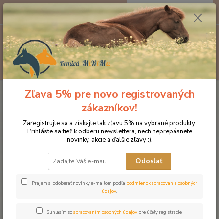
0
ks
EUR
za
0 €
Menu
Hľadať
Zľava 5% pre novo registrovaných
Úvod
Produkty DROMY
Kĺbová výživa
Dromy Collagen 900 g
zákazníkov!
Dromy Collagen 900 g
Zaregistrujte sa a získajte tak zľavu 5% na vybrané produkty.
Prihláste sa tiež k odberu newslettera, nech neprepásnete
Novinka
novinky, akcie a ďalšie zľavy :).
Odoslať
Prajem si odoberať novinky e-mailom podľa
podmienok spracovania osobných
údajov
.
Súhlasím so
spracovaním osobných údajov
pre účely registrácie.