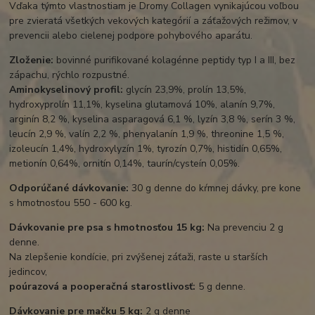
Vďaka týmto vlastnostiam je Dromy Collagen vynikajúcou voľbou
pre zvieratá všetkých vekových kategórií a záťažových režimov, v
prevencii alebo cielenej podpore pohybového aparátu.
Zloženie:
bovinné purifikované kolagénne peptidy typ I a III, bez
zápachu, rýchlo rozpustné.
Aminokyselinový profil:
glycín 23,9%, prolín 13,5%,
hydroxyprolín 11,1%, kyselina glutamová 10%, alanín 9,7%,
arginín 8,2 %, kyselina asparagová 6,1 %, lyzín 3,8 %, serín 3 %,
leucín 2,9 %, valín 2,2 %, phenyalanín 1,9 %, threonine 1,5 %,
izoleucín 1,4%, hydroxylyzín 1%, tyrozín 0,7%, histidín 0,65%,
metionín 0,64%, ornitín 0,14%, taurín/cysteín 0,05%.
Odporúčané dávkovanie:
30 g denne do kŕmnej dávky, pre kone
s hmotnosťou 550 - 600 kg.
Dávkovanie pre psa s hmotnosťou 15 kg:
Na prevenciu 2 g
denne.
Na zlepšenie kondície, pri zvýšenej záťaži, raste u starších
jedincov,
poúrazová a pooperačná starostlivosť:
5 g denne.
Dávkovanie pre mačku 5 kg:
2 g denne