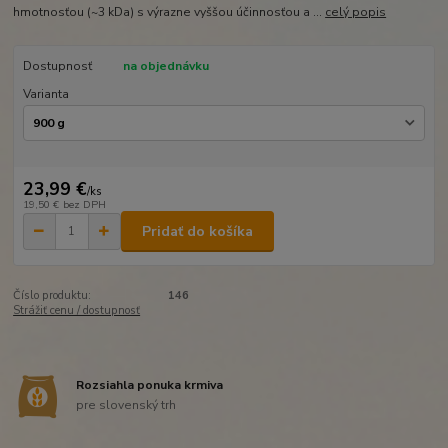
hmotnosťou (~3 kDa) s výrazne vyššou účinnosťou a ...
celý popis
Dostupnosť
na objednávku
Varianta
23,99 €
/
ks
19,50 €
bez DPH
Pridať do košíka
Číslo produktu:
146
Strážiť cenu / dostupnosť
Rozsiahla ponuka krmiva
pre slovenský trh