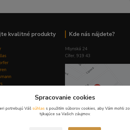
te kvalitné produkty
Kde nás nájdete?
r
Mlynská 24
llas
Cífer, 919 43
rfer
ren
smann
ys
y
Spracovanie cookies
ain Horse
Pilot
eri potrebujú Váš
súhlas
s použitím súborov cookies, aby Vám mohli zo
týkajúce sa Vašich záujmov.