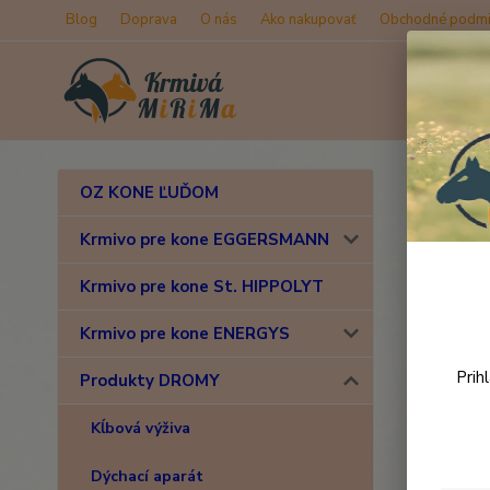
Blog
Doprava
O nás
Ako nakupovať
Obchodné podmi
Úvod
OZ KONE ĽUĎOM
Drom
Krmivo pre kone EGGERSMANN
Krmivo pre kone St. HIPPOLYT
Novinka
Krmivo pre kone ENERGYS
Prih
Produkty DROMY
Kĺbová výživa
Dýchací aparát