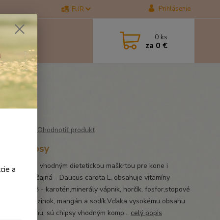
Prihlásenie
EUR
0
ks
za
0 €
 1 kg
Ohodnotiť produkt
ové chipsy
ej chipsy, sú vhodným dietetickou maškrtou pre kone i
cie a
ľa.Mrkva obyčajná - Daucus carota L. obsahuje vitamíny
 B, C, D, E, β - karotén,minerály vápnik, horčík, fosfor,stopové
meď, železo, zinok, mangán a sodík.Vďaka vysokému obsahu
idov a pektínu, sú chipsy vhodným komp...
celý popis