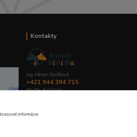
Kontakty
Ing. Miriam Botíková
+421 944 394 715
(Po-Pia, 8-17 hod.)
info@krmivamirima.sk
brazovať informácie