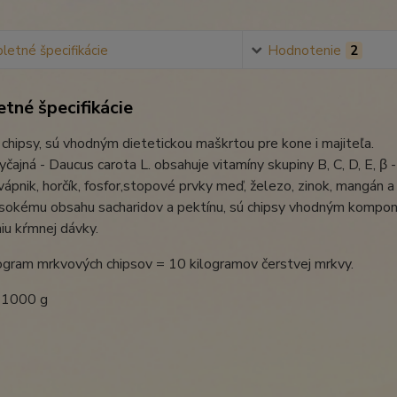
etné špecifikácie
Hodnotenie
2
tné špecifikácie
chipsy, sú vhodným dietetickou maškrtou pre kone i majiteľa.
čajná - Daucus carota L. obsahuje vitamíny skupiny B, C, D, E, β -
vápnik, horčík, fosfor,stopové prvky meď, železo, zinok, mangán a 
sokému obsahu sacharidov a pektínu, sú chipsy vhodným komp
iu kŕmnej dávky.
ogram mrkvových chipsov = 10 kilogramov čerstvej mrkvy.
:
1000 g