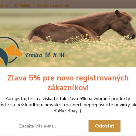
enky
Kontakty
Ochrana súkromia
Hľadať
Produkty DROMY
Vitamíny, minerály, elektrolity
Dromy Carrot chips
y Carrot chips 1 kg
Zľava 5% pre novo registrovaných
zákazníkov!
Mrkv
Zaregistrujte sa a získajte tak zľavu 5% na vybrané produkty.
Mrkvov
láste sa tiež k odberu newslettera, nech neprepásnete novinky, ak
majite
ďalšie zľavy :).
skupiny
prvky 
Odoslať
sachar