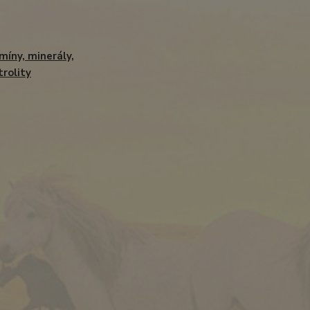
míny, minerály,
trolity