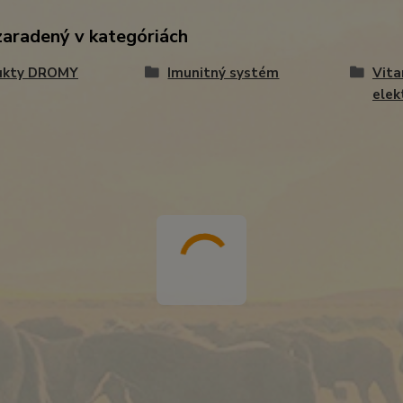
zaradený v kategóriách
ukty DROMY
Imunitný systém
Vita
elek