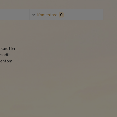
Komentáre
0
 karotén,
sodík.
onentom