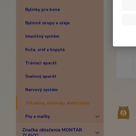
Bylinky pre kone
Bylinné sirupy a oleje
Imunitný systém
Koža, srsť a kopytá
Tráviaci aparát
Svalový aparát
Nervový systém
Vitamíny, minerály, elektrolity
Psy a mačky
Značka oblečenia MONTAR
ZĽAVY!