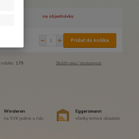
tupnosť
na objednávku
,99 €
/
ks
Pridať do košíka
56 €
bez DPH
roduktu:
179
Strážiť cenu / dostupnosť
Winderen
Eggersmann
na SVK jedine u nás
všetky krmivá skladom