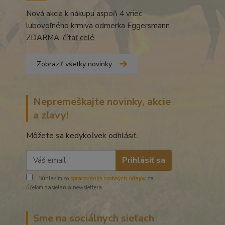
Nová akcia k nákupu aspoň 4 vriec
lubovoľného krmiva odmerka Eggersmann
ZDARMA.
čítať celé
Zobraziť všetky novinky
Nepremeškajte novinky, akcie
a zľavy!
Môžete sa kedykoľvek odhlásiť.
Prihlásiť sa
Súhlasím so
spracovaním osobných údajov
za
účelom zasielania newslettera.
Sme na sociálnych sieťach