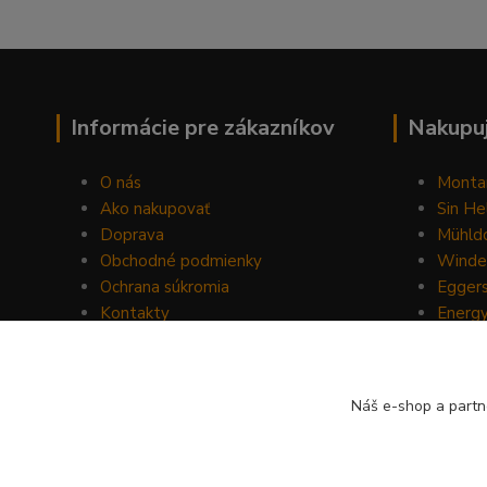
Informácie pre zákazníkov
Nakupuj
O nás
Monta
Ako nakupovať
Sin He
Doprava
Mühldo
Obchodné podmienky
Winde
Ochrana súkromia
Egger
Kontakty
Energ
Blog
Drom
Mount
Horse 
Náš e-shop a partn