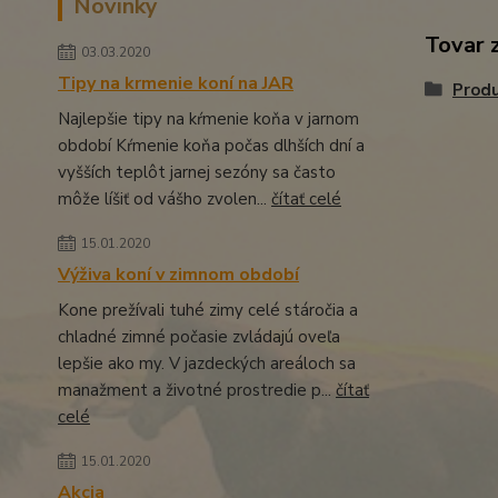
Novinky
Tovar 
03.03.2020
Tipy na krmenie koní na JAR
Prod
Najlepšie tipy na kŕmenie koňa v jarnom
období Kŕmenie koňa počas dlhších dní a
vyšších teplôt jarnej sezóny sa často
môže líšiť od vášho zvolen...
čítať celé
15.01.2020
Výživa koní v zimnom období
Kone prežívali tuhé zimy celé stáročia a
chladné zimné počasie zvládajú oveľa
lepšie ako my. V jazdeckých areáloch sa
manažment a životné prostredie p...
čítať
celé
15.01.2020
Akcia