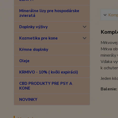
Minerálne lizy pre hospodárske
Kompl
zvieratá
Doplnky výživy
Komple
Kozmetika pre kone
Mrkvovej 
Mrkva oby
Kŕmne doplnky
minerály 
Oleje
Vďaka vy
k ochuten
KRMIVO - 10% ( kvôli expirácii)
Jeden kil
CBD PRODUKTY PRE PSY A
KONE
Balenie
NOVINKY