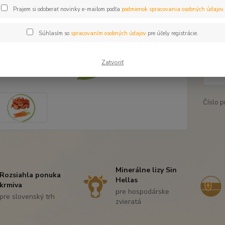
Prajem si odoberať novinky e-mailom podľa
podmienok spracovania osobných údajov
.
Dos
Súhlasím so
spracovaním osobných údajov
pre účely registrácie.
12
Zatvoriť
10,
Číslo p
Minerálne lizy Sin
Rozsiahla ponuka
Hellas
krmiva
pre hospodárske
pre slovenský trh
zvieratá