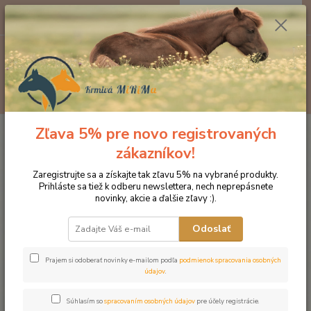
0
ks
EUR
za
0 €
Menu
Hľadať
Zľava 5% pre novo registrovaných
Úvod
Produkty DROMY
Psy a mačky
Imunitný systém
Dromy
Bronchovet 500 ml
zákazníkov!
Dromy Bronchovet 500 ml
Zaregistrujte sa a získajte tak zľavu 5% na vybrané produkty.
Prihláste sa tiež k odberu newslettera, nech neprepásnete
novinky, akcie a ďalšie zľavy :).
Odoslať
Prajem si odoberať novinky e-mailom podľa
podmienok spracovania osobných
údajov
.
Súhlasím so
spracovaním osobných údajov
pre účely registrácie.