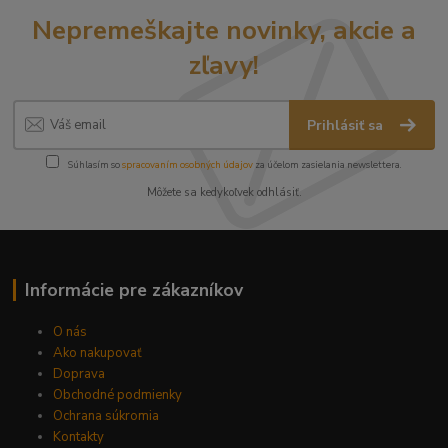
Nepremeškajte novinky, akcie a
zľavy!
Prihlásiť sa
Súhlasím so
spracovaním osobných údajov
za účelom zasielania newslettera.
Môžete sa kedykoľvek odhlásiť.
Informácie pre zákazníkov
O nás
Ako nakupovať
Doprava
Obchodné podmienky
Ochrana súkromia
Kontakty