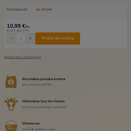
Dostupnosť
do 10 dní
10,99 €
/
ks
8,93 €
bez DPH
Pridať do košíka
Strážiť cenu / dostupnosť
Rozsiahla ponuka krmiva
pre slovenský trh
Minerálne lizy Sin Hellas
pre hospodárske zvieratá
Winderen
na SVK jedine u nás