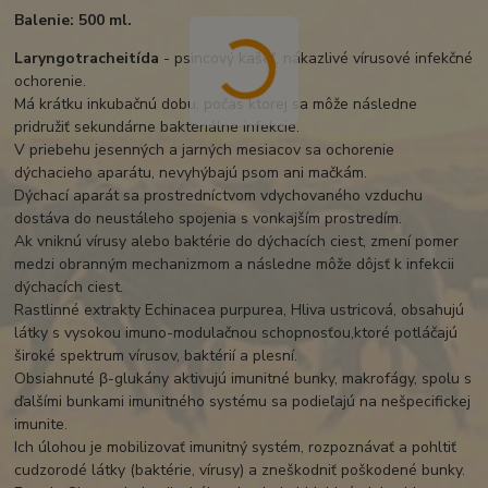
Balenie: 500 ml.
Laryngotracheitída
- psincový kašeľ, nákazlivé vírusové infekčné
ochorenie.
Má krátku inkubačnú dobu, počas ktorej sa môže následne
pridružiť sekundárne bakteriálne infekcie.
V priebehu jesenných a jarných mesiacov sa ochorenie
dýchacieho aparátu, nevyhýbajú psom ani mačkám.
Dýchací aparát sa prostredníctvom vdychovaného vzduchu
dostáva do neustáleho spojenia s vonkajším prostredím.
Ak vniknú vírusy alebo baktérie do dýchacích ciest, zmení pomer
medzi obranným mechanizmom a následne môže dôjsť k infekcii
dýchacích ciest.
Rastlinné extrakty Echinacea purpurea, Hliva ustricová, obsahujú
látky s vysokou imuno-modulačnou schopnosťou,ktoré potláčajú
široké spektrum vírusov, baktérií a plesní.
Obsiahnuté β-glukány aktivujú imunitné bunky, makrofágy, spolu s
ďalšími bunkami imunitného systému sa podieľajú na nešpecifickej
imunite.
Ich úlohou je mobilizovať imunitný systém, rozpoznávať a pohltiť
cudzorodé látky (baktérie, vírusy) a zneškodniť poškodené bunky.