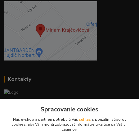
Kontakty
Ing. Miriam Botíková
Spracovanie cookies
+421 944 394 715
(Po-Pia, 8-17 hod.)
Náš e-shop a partneri potrebujú Váš
súhlas
s použitím súborov
cookies, aby Vám mohli zobrazovať informácie týkajúce sa Vašich
info@krmivamirima.sk
záujmov.