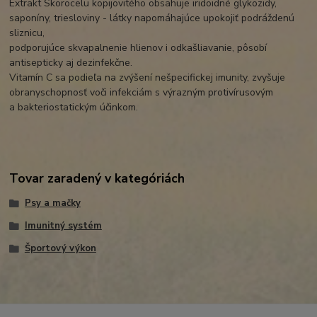
Extrakt Skorocelu kopijovitého obsahuje iridoidné glykozidy,
saponíny, triesloviny - látky napomáhajúce upokojiť podráždenú
sliznicu,
podporujúce skvapalnenie hlienov i odkašliavanie, pôsobí
antisepticky aj dezinfekčne.
Vitamín C sa podieľa na zvýšení nešpecifickej imunity, zvyšuje
obranyschopnosť voči infekciám s výrazným protivírusovým
a bakteriostatickým účinkom.
Tovar zaradený v kategóriách
Psy a mačky
Imunitný systém
Športový výkon