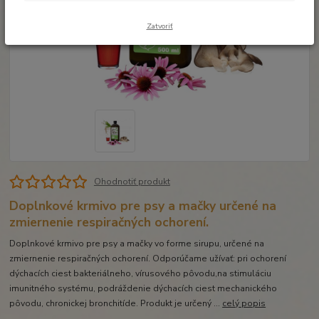
Zatvoriť
Ohodnotiť produkt
Doplnkové krmivo pre psy a mačky určené na
zmiernenie respiračných ochorení.
Doplnkové krmivo pre psy a mačky vo forme sirupu, určené na
zmiernenie respiračných ochorení. Odporúčame užívať: pri ochorení
dýchacích ciest bakteriálneho, vírusového pôvodu,na stimuláciu
imunitného systému, podráždenie dýchacích ciest mechanického
pôvodu, chronickej bronchitíde. Produkt je určený ...
celý popis