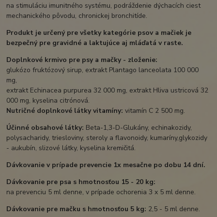
na stimuláciu imunitného systému, podráždenie dýchacích ciest
mechanického pôvodu, chronickej bronchitíde.
Produkt je určený pre všetky kategórie psov a mačiek je
bezpečný pre gravidné a laktujúce aj mláďatá v raste.
Doplnkové krmivo pre psy a mačky - zloženie:
glukózo fruktózový sirup, extrakt Plantago lanceolata 100 000
mg,
extrakt Echinacea purpurea 32 000 mg, extrakt Hliva ustricová 32
000 mg, kyselina citrónová.
Nutričné ​​doplnkové látky vitamíny:
vitamín C 2 500 mg.
Účinné obsahové látky:
Beta-1,3-D-Glukány, echinakozidy,
polysacharidy, triesloviny, steroly a flavonoidy, kumaríny,glykozidy
- aukubín, slizové látky, kyselina kremičitá.
Dávkovanie v prípade prevencie 1x mesačne po dobu 14 dní.
Dávkovanie pre psa s hmotnosťou 15 - 20 kg:
na prevenciu 5 ml denne, v prípade ochorenia 3 x 5 ml denne.
Dávkovanie pre mačku s hmotnosťou 5 kg:
2,5 - 5 ml denne.