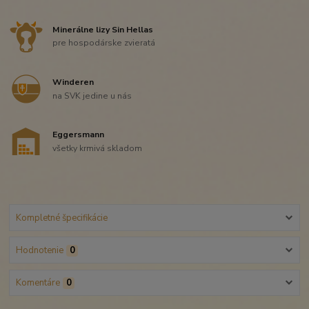
Minerálne lizy Sin Hellas
pre hospodárske zvieratá
Winderen
na SVK jedine u nás
Eggersmann
všetky krmivá skladom
Kompletné špecifikácie
Hodnotenie
0
Komentáre
0