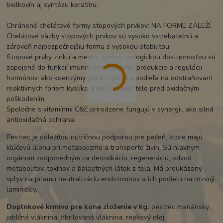
bielkovín aj syntézu keratínu.
Chránené chelátové formy stopových prvkov: NA FORME ZÁLEŽÍ.
Chelátové väzby stopových prvkov sú vysoko vstrebateľnú a
zároveň najbezpečnejšiu formu s vysokou stabilitou.
Stopové prvky zinku a medi s vyššou biologickou dostupnosťou sú
zapojené do funkcií imunitného systému, produkcie a regulácii
hormónov, ako koenzýmy pre enzýmy sa podieľa na odstraňovaní
reaktívnych foriem kyslíka, ktoré chránia telo pred oxidačným
poškodením.
Spoločne s vitamínmi C&E prirodzene fungujú v synergii, ako silná
antioxidačná ochrana.
Pestrec je dôležitou nutričnou podporou pre pečeň, ktoré majú
kľúčovú úlohu pri metabolizme a transporte živín. Sú hlavným
orgánom zodpovedným za detoxikáciu, regeneráciu, odvod
metabolitov, toxínov a balastných látok z tela. Má preukázaný
vplyv na priamu neutralizáciu endotoxínov a ich podielu na rozvoji
laminitídy.
Doplnkové krmivo pre kone zloženie v kg:
pestrec mariánsky,
jablčná vláknina, fibrilovaná vláknina, repkový olej.