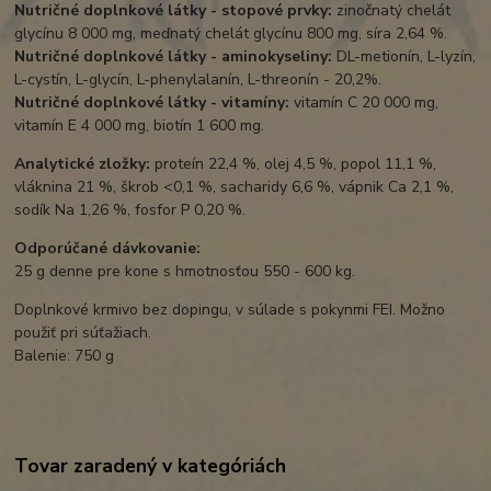
Nutričné ​​doplnkové látky - stopové prvky:
zinočnatý chelát
glycínu 8 000 mg, meďnatý chelát glycínu 800 mg, síra 2,64 %.
Nutričné ​​doplnkové látky - aminokyseliny:
DL-metionín, L-lyzín,
L-cystín, L-glycín, L-phenylalanín, L-threonín - 20,2%.
Nutričné ​​doplnkové látky - vitamíny:
vitamín C 20 000 mg,
vitamín E 4 000 mg, biotín 1 600 mg.
Analytické zložky:
proteín 22,4 %, olej 4,5 %, popol 11,1 %,
vláknina 21 %, škrob <0,1 %, sacharidy 6,6 %, vápnik Ca 2,1 %,
sodík Na 1,26 %, fosfor P 0,20 %.
Odporúčané dávkovanie:
25 g denne pre kone s hmotnosťou 550 - 600 kg.
Doplnkové krmivo bez dopingu, v súlade s pokynmi FEI. Možno
použiť pri súťažiach.
Balenie: 750 g
Tovar zaradený v kategóriách