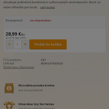
obsahuje jedinečnú kombináciu sulfurovaných aminokyselín, ktoré sú
veľmi dôležité pre tvorb...
celý popis
Dostupnosť
na objednávku
28,99 €
/
ks
23,57 €
bez DPH
Pridať do košíka
Číslo produktu:
187
EAN kód:
8594167540025
Strážiť cenu / dostupnosť
Rozsiahla ponuka krmiva
pre slovenský trh
Minerálne lizy Sin Hellas
pre hospodárske zvieratá