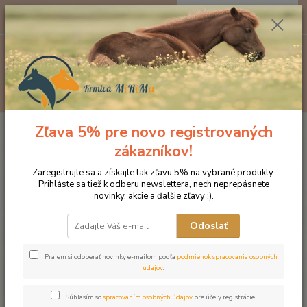
0
ks
EUR
za
0 €
Menu
Hľadať
Zľava 5% pre novo registrovaných
Úvod
Produkty DROMY
Koža, srsť a kopytá
Dromy Biotin FORTE
750 g
zákazníkov!
Dromy Biotin FORTE 750 g
Zaregistrujte sa a získajte tak zľavu 5% na vybrané produkty.
Prihláste sa tiež k odberu newslettera, nech neprepásnete
novinky, akcie a ďalšie zľavy :).
Novinka
Odoslať
Prajem si odoberať novinky e-mailom podľa
podmienok spracovania osobných
údajov
.
Súhlasím so
spracovaním osobných údajov
pre účely registrácie.