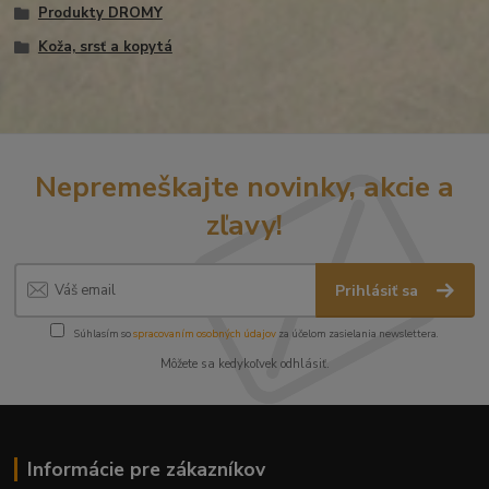
Produkty DROMY
Koža, srsť a kopytá
Nepremeškajte novinky, akcie a
zľavy!
Prihlásiť sa
Súhlasím so
spracovaním osobných údajov
za účelom zasielania newslettera.
Môžete sa kedykoľvek odhlásiť.
Informácie pre zákazníkov