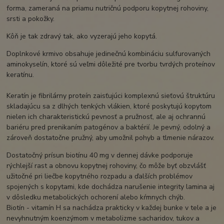
forma, zameraná na priamu nutričnú podporu kopytnej rohoviny,
srsti a pokožky.
Kôň je tak zdravý tak, ako vyzerajú jeho kopytá.
Doplnkové krmivo obsahuje jedinečnú kombináciu sulfurovaných
aminokyselín, ktoré sú veľmi dôležité pre tvorbu tvrdých proteínov
keratínu.
Keratín je fibrilárny proteín zaisťujúci komplexnú sieťovú štruktúru
skladajúcu sa z dlhých tenkých vlákien, ktoré poskytujú kopytom
nielen ich charakteristickú pevnosť a pružnosť, ale aj ochrannú
bariéru pred prenikaním patogénov a baktérií. Je pevný, odolný a
zároveň dostatočne pružný, aby umožnil pohyb a tlmenie nárazov.
Dostatočný prísun biotínu 40 mg v dennej dávke podporuje
rýchlejší rast a obnovu kopytnej rohoviny, čo môže byť obzvlášť
užitočné pri liečbe kopytného rozpadu a ďalších problémov
spojených s kopytami, kde dochádza narušenie integrity lamina aj
v dôsledku metabolických ochorení alebo kŕmnych chýb.
Biotín - vitamín H sa nachádza prakticky v každej bunke v tele a je
nevyhnutným koenzýmom v metabolizme sacharidov, tukov a