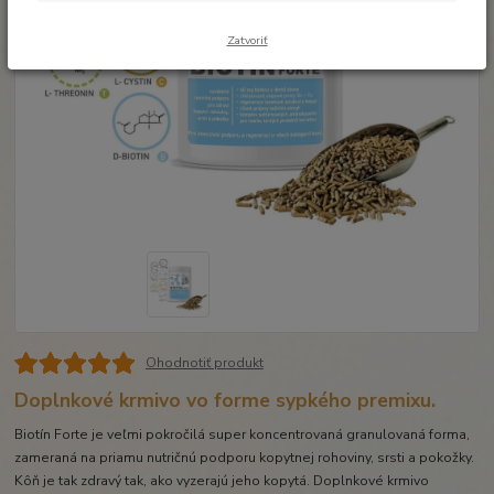
Zatvoriť
Ohodnotiť produkt
Doplnkové krmivo vo forme sypkého premixu.
Biotín Forte je veľmi pokročilá super koncentrovaná granulovaná forma,
zameraná na priamu nutričnú podporu kopytnej rohoviny, srsti a pokožky.
Kôň je tak zdravý tak, ako vyzerajú jeho kopytá. Doplnkové krmivo