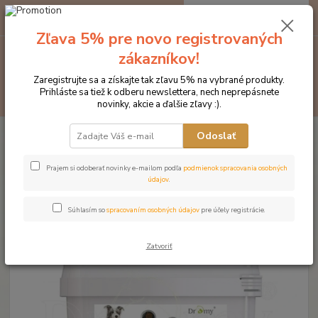
0
ks
EUR
za
0 €
Zľava 5% pre novo registrovaných
zákazníkov!
Menu
Zaregistrujte sa a získajte tak zľavu 5% na vybrané produkty.
Prihláste sa tiež k odberu newslettera, nech neprepásnete
Hľadať
novinky, akcie a ďalšie zľavy :).
Úvod
Produkty DROMY
Psy a mačky
Doplnky pre BARF
Dromy
Odoslať
Balancer Barf 8v1 2900g
Dromy Balancer Barf 8v1 2900g
Prajem si odoberať novinky e-mailom podľa
podmienok spracovania osobných
údajov
.
Súhlasím so
spracovaním osobných údajov
pre účely registrácie.
Zatvoriť