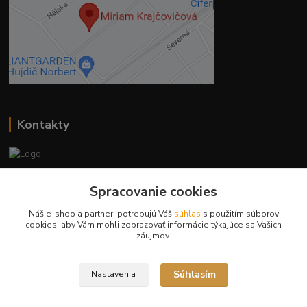
Kontakty
Ing. Miriam Botíková
Spracovanie cookies
+421 944 394 715
(Po-Pia, 8-17 hod.)
Náš e-shop a partneri potrebujú Váš
súhlas
s použitím súborov
cookies, aby Vám mohli zobrazovať informácie týkajúce sa Vašich
info@krmivamirima.sk
záujmov.
Súhlasím
Nastavenia