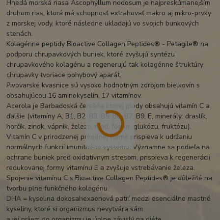
Hnedá morská riasa Ascophyllum nodosum je najpreskúmanejším
druhom rias, ktorá má schopnosť extrahovať makro aj mikro-prvky
z morskej vody, ktoré následne ukladajú vo svojich bunkových
stenách.
Kolagénne peptidy Bioactive Collagen Peptides® - Petagile® na
podporu chrupavkových buniek, ktoré zvyšujú syntézu
chrupavkového kolagénu a regenerujú tak kolagénne štruktúry
chrupavky tvoriace pohybový aparát.
Pivovarské kvasnice sú vysoko hodnotným zdrojom bielkovín s
obsahujúcou 16 aminokyselín, 17 vitamínov.
Acerola je Barbadoská čerešňa ktorej plody obsahujú vitamín C a
ďalšie (vitamíny A, B1, B2, B3, B5, B6, B7, B9, E, minerály: draslík,
horčík, zinok, vápnik, železo, meď, fosfor, glukózu, fruktózu).
Vitamín C v prirodzenej prírodnej forme prispieva k udržaniu
normálnych funkcií imunitného systému. Významne sa podieľa na
ochrane buniek pred oxidatívnym stresom, prispieva k regenerácii
redukovanej formy vitamínu E a zvyšuje vstrebávanie železa.
Spojenie vitamínu C s Bioactive Collagen Peptides® je dôležité na
tvorbu plne funkčného kolagénu.
DHA = kyselina dokosahexaenová patrí medzi esenciálne mastné
kyseliny, ktoré si organizmus nevytvára sám
a jej príjem do organizmu je úplne závislý na diéte.