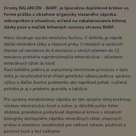
Dromy BALANCER - BARF, je špeciálne doplnkové krmivo vo
forme prášku s obsahom organicky viazaného vápnika,
mikroprvkov a vitamínov, určené na vybalansovanie kŕmnej
dávky psov a mačiek kŕmených surovou stravou BARF.
Mäso obsahuje vysoké množstvo fosforu. V deficite, je vápnik,
ďalšie minerálne látky a stopové prvky. U mladých a rastúcich
šteniat od narodenia do 6 mesiacov u obrých plemien do 12
mesiacov prebieha najintenzívnejšia mineralizácia - ukladanie
minerálnych látok do kostí.
Rast každého jedinca je ovplyvnený množstvom procesov, v tejto
dobe je nevyhnutné brať ohľad genetickú výbavu jedinca, správnu
výživu a ďalšie životné podmienky ako napríklad pohyb, zvýšená
potreba je aj v priebehu gravidity a laktácie.
Pre správny metabolizmus vápnika as tým spojený vývoj kostrovej
sústavy, mineralizáciu kostí a zubov, je dôležité počas tohto
obdobia, pravidelne poskytovať doplnkové krmivo s obsahom
biologicky dostupného vápnika, minerálnych látok, stopových
prvkov a vitamínov, nevyhnutné pre celkové zdravie, pružnosť a
pevnosť kostí a tiež zažívanie.