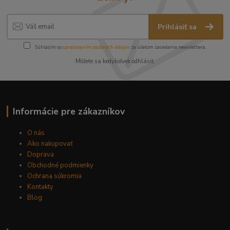
Prihlásiť sa
Súhlasím so
spracovaním osobných údajov
za účelom zasielania newslettera.
Môžete sa kedykoľvek odhlásiť.
Informácie pre zákazníkov
O nás
Ako nakupovať
Doprava
Obchodné podmienky
Ochrana súkromia
Kontakty
Blog