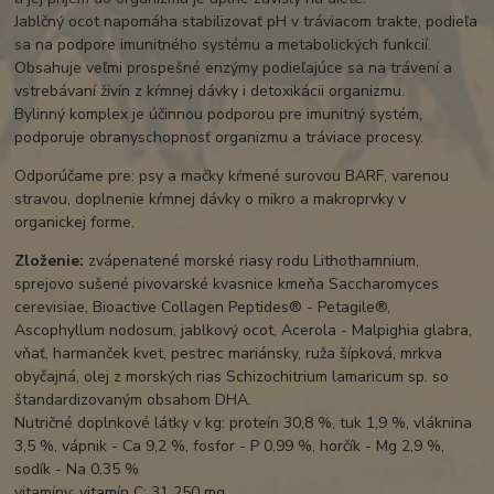
Jablčný ocot napomáha stabilizovať pH v tráviacom trakte, podieľa
sa na podpore imunitného systému a metabolických funkcií.
Obsahuje veľmi prospešné enzýmy podieľajúce sa na trávení a
vstrebávaní živín z kŕmnej dávky i detoxikácii organizmu.
Bylinný komplex je účinnou podporou pre imunitný systém,
podporuje obranyschopnosť organizmu a tráviace procesy.
Odporúčame pre: psy a mačky kŕmené surovou BARF, varenou
stravou, doplnenie kŕmnej dávky o mikro a makroprvky v
organickej forme.
Zloženie:
zvápenatené morské riasy rodu Lithothamnium,
sprejovo sušené pivovarské kvasnice kmeňa Saccharomyces
cerevisiae, Bioactive Collagen Peptides® - Petagile®,
Ascophyllum nodosum, jablkový ocot, Acerola - Malpighia glabra,
vňať, harmanček kvet, pestrec mariánsky, ruža šípková, mrkva
obyčajná, olej z morských rias Schizochitrium lamaricum sp. so
štandardizovaným obsahom DHA.
Nutričné ​​doplnkové látky v kg: proteín 30,8 %, tuk 1,9 %, vláknina
3,5 %, vápnik - Ca 9,2 %, fosfor - P 0,99 %, horčík - Mg 2,9 %,
sodík - Na 0,35 %
vitamíny: vitamín C: 31 250 mg.