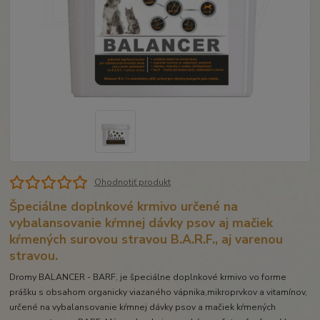
Ohodnotiť produkt
Špeciálne doplnkové krmivo určené na
vybalansovanie kŕmnej dávky psov aj mačiek
kŕmených surovou stravou B.A.R.F., aj varenou
stravou.
Dromy BALANCER - BARF, je špeciálne doplnkové krmivo vo forme
prášku s obsahom organicky viazaného vápnika,mikroprvkov a vitamínov,
určené na vybalansovanie kŕmnej dávky psov a mačiek kŕmených