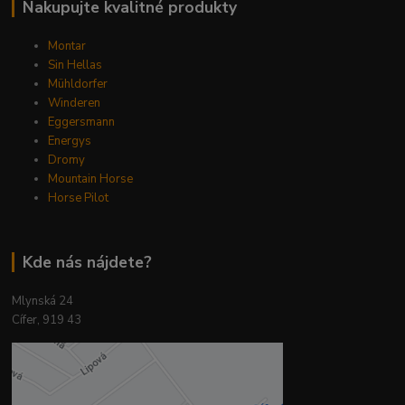
Nakupujte kvalitné produkty
Montar
Sin Hellas
Mühldorfer
Winderen
Eggersmann
Energys
Dromy
Mountain Horse
Horse Pilot
Kde nás nájdete?
Mlynská 24
Cífer, 919 43