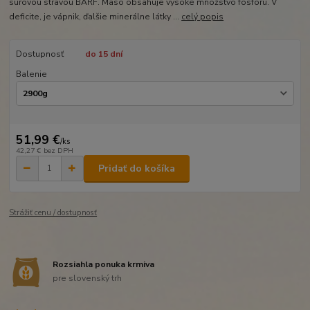
surovou stravou BARF. Mäso obsahuje vysoké množstvo fosforu. V
deficite, je vápnik, ďalšie minerálne látky ...
celý popis
Dostupnosť
do 15 dní
Balenie
51,99 €
/
ks
42,27 €
bez DPH
Pridať do košíka
Strážiť cenu / dostupnosť
Rozsiahla ponuka krmiva
pre slovenský trh