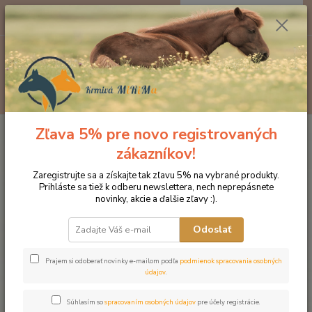
0
ks
EUR
za
0 €
Menu
Hľadať
Zľava 5% pre novo registrovaných
Úvod
Doplnky výživy
Charline Aktivované uhlie pre kone (pelety)
zákazníkov!
Charline Aktivované uhlie pre
Zaregistrujte sa a získajte tak zľavu 5% na vybrané produkty.
kone (pelety)
Prihláste sa tiež k odberu newslettera, nech neprepásnete
novinky, akcie a ďalšie zľavy :).
Odoslať
Prajem si odoberať novinky e-mailom podľa
podmienok spracovania osobných
údajov
.
Súhlasím so
spracovaním osobných údajov
pre účely registrácie.