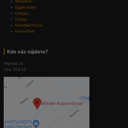
Winderen
Eggersmann
Energys
Dromy
Mountain Horse
Horse Pilot
Kde nás nájdete?
Mlynská 24
Cífer, 919 43