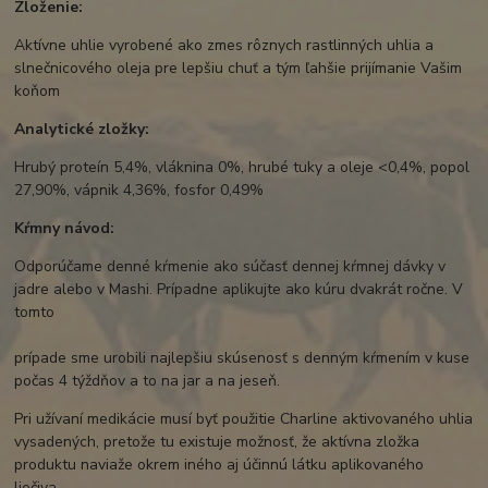
Zloženie:
Aktívne uhlie vyrobené ako zmes rôznych rastlinných uhlia a
slnečnicového oleja pre lepšiu chuť a tým ľahšie prijímanie Vašim
koňom
Analytické zložky:
Hrubý proteín 5,4%, vláknina 0%, hrubé tuky a oleje <0,4%, popol
27,90%, vápnik 4,36%, fosfor 0,49%
Kŕmny návod:
Odporúčame denné kŕmenie ako súčasť dennej kŕmnej dávky v
jadre alebo v Mashi. Prípadne aplikujte ako kúru dvakrát ročne. V
tomto
prípade sme urobili najlepšiu skúsenosť s denným kŕmením v kuse
počas 4 týždňov a to na jar a na jeseň.
Pri užívaní medikácie musí byť použitie Charline aktivovaného uhlia
vysadených, pretože tu existuje možnosť, že aktívna zložka
produktu naviaže okrem iného aj účinnú látku aplikovaného
liečiva.