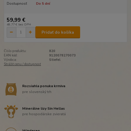
Dostupnosť
Do 5 dní
59,99 €
48,77 €
bez DPH
Pridať do košíka
Číslo produktu:
820
EAN kód:
9120078270073
Výrobca:
Stiefel
Strážiť cenu / dostupnosť
Rozsiahla ponuka krmiva
pre slovenský trh
Minerálne lizy Sin Hellas
pre hospodárske zvieratá
Winderen