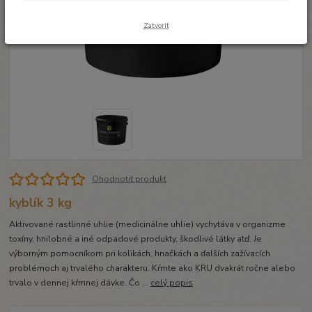
Zatvoriť
Ohodnotiť produkt
kyblík 3 kg
Aktivované rastlinné uhlie (medicinálne uhlie) vychytáva v organizme
toxíny, hnilobné a iné odpadové produkty, škodlivé látky atď. Je
výborným pomocníkom pri kolikách, hnačkách a ďalších zažívacích
problémoch aj trvalého charakteru. Kŕmte ako KRU dvakrát ročne alebo
trvalo v dennej kŕmnej dávke. Čo ...
celý popis