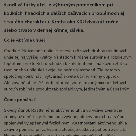
škodlivé látky atď. Je výborným pomocníkom pri
kolikách, hnačkách a ďalších zažívacích problémoch aj
trvalého charakteru. Kŕmte ako KRU
dvakrát ročne
alebo trvalo v dennej kŕmnej dávke.
Čo je Aktívne uhlie?
Charline Aktivované uhlie je zmesou rôznych druhov rastlinných
uhlie tej najvyššej kvality. Vzhľadom k rôzne surovine a rozdielnym
teplotám, pri ktorých dochádza k zuhoľnatenie, má každá zložka
rastlinného uhlie tiež svoje jedinečné vlastnosti. Tie potom v
spoločnej kombinácii vytvárajú skvele účinný kŕmny doplnok
Aktivované uhlie. Až tento starostlivo testovaný mix rozdielnych
surovín robí náš produkt tak spoľahlivým, jedinečným a úspešným.
Čomu pomáha?
Skvelý účinok Rastlinného aktívneho uhlia vo výžive zvierat je
známy už dlhé roky. Pomocou zvýšenej plochy povrchu a s ňou
spojenými vylepšenými fyzikálnymi vlastnosťami aktívneho uhlia
aktívne pomáha pri zažívaní a zlepšuje celkovú pohodu zvieraťa.
Napomáha detoxikácii a je tak riešením mnohých vleklých