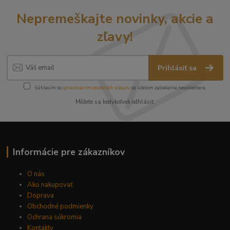
Nepremeškajte novinky, akcie a
zľavy!
Prihlásiť sa
Súhlasím so
spracovaním osobných údajov
za účelom zasielania newslettera.
Môžete sa kedykoľvek odhlásiť.
Informácie pre zákazníkov
O nás
Ako nakupovať
Doprava
Obchodné podmienky
Ochrana súkromia
Kontakty