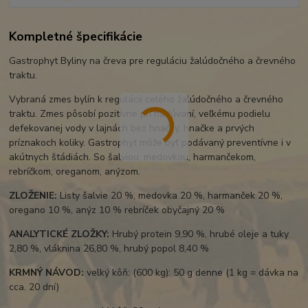
Kompletné špecifikácie
Gastrophyt Byliny na čreva pre reguláciu žalúdočného a črevného
traktu.
Vybraná zmes bylín k regulácii celého žalúdočného a črevného
traktu. Zmes pôsobí pozitívne pri nadúvaní, veľkému podielu
defekovanej vody v lajnách bez hnačky, hnačke a prvých
príznakoch koliky. Gastrophyt môže byť podávaný preventívne i v
akútnych štádiách. So šalviou, medovkou, harmančekom,
rebríčkom, oreganom, anýzom.
ZLOŽENIE:
Listy šalvie 20 %, medovka 20 %, harmanček 20 %,
oregano 10 %, anýz 10 % rebríček obyčajný 20 %
ANALYTICKÉ ZLOŽKY:
Hrubý protein 9,90 %, hrubé oleje a tuky
2,80 %, vláknina 26,80 %, hrubý popol 8,40 %
KRMNÝ NÁVOD:
velký kôň: (600 kg): 50 g denne (1 kg = dávka na
cca. 20 dní)