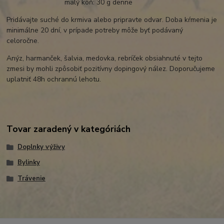
malý kôň: 30 g denne
Pridávajte suché do krmiva alebo pripravte odvar. Doba kŕmenia je
minimálne 20 dní, v prípade potreby môže byť podávaný
celoročne.
Anýz, harmanček, šalvia, medovka, rebríček obsiahnuté v tejto
zmesi by mohli zpôsobiť pozitívny dopingový nález. Doporučujeme
uplatniť 48h ochrannú lehotu.
Tovar zaradený v kategóriách
Doplnky výživy
Bylinky
Trávenie