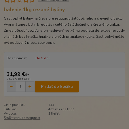
balenie 1kg rezané byliny
Gastrophyt Byliny na čreva pre reguláciu žalúdočného a črevného traktu.
Vybraná zmes bylín k regulácii celého žalúdočného a črevného traktu.
Zmes pôsobí pozitívne pri nadúvaní, veľkému podielu defekovanej vody
v lajnách bez hnačky, hnačke a prvých príznakoch koliky. Gastrophyt môže
byť podávaný prev...
celý popis
Dostupnosť
Do 5 dní
31,99 €
/
ks
26,01 €
bez DPH
Pridať do košíka
Číslo produktu:
744
EAN kód:
4037877091806
Výrobca:
Stiefel
Strážiť cenu / dostupnosť