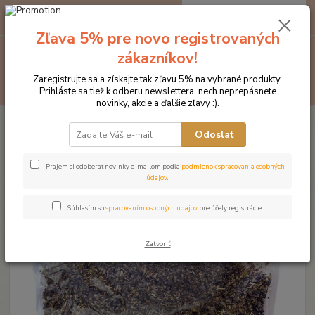
0
ks
EUR
za
0 €
Zľava 5% pre novo registrovaných
Menu
zákazníkov!
Zaregistrujte sa a získajte tak zľavu 5% na vybrané produkty.
Hľadať
Prihláste sa tiež k odberu newslettera, nech neprepásnete
novinky, akcie a ďalšie zľavy :).
Úvod
Doplnky výživy
Trávenie
Byliny na čreva - Gastrophyt
Odoslať
Byliny na čreva - Gastrophyt
Prajem si odoberať novinky e-mailom podľa
podmienok spracovania osobných
údajov
.
Novinka
Súhlasím so
spracovaním osobných údajov
pre účely registrácie.
Zatvoriť