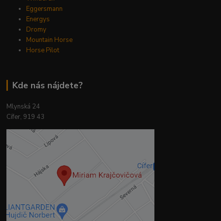
Eggersmann
Energys
Dromy
Mountain Horse
Horse Pilot
Kde nás nájdete?
Mlynská 24
Cífer, 919 43