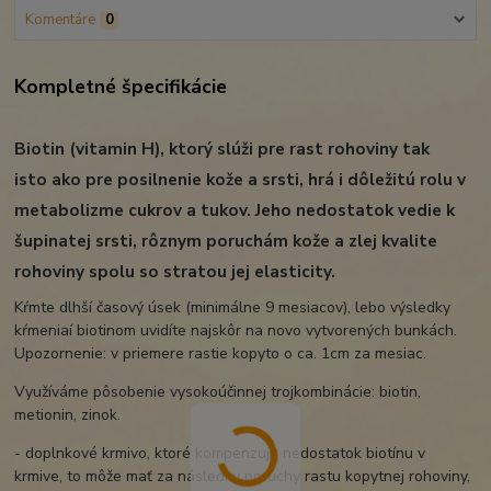
Komentáre
0
Kompletné špecifikácie
Biotin (vitamin H), ktorý slúži pre rast rohoviny tak
isto ako pre posilnenie kože a srsti, hrá i dôležitú rolu v
metabolizme cukrov a tukov. Jeho nedostatok vedie k
šupinatej srsti, rôznym poruchám kože a zlej kvalite
rohoviny spolu so stratou jej elasticity.
Kŕmte dlhší časový úsek (minimálne 9 mesiacov), lebo výsledky
kŕmeniaí biotinom uvidíte najskôr na novo vytvorených bunkách.
Upozornenie: v priemere rastie kopyto o ca. 1cm za mesiac.
Využíváme pôsobenie vysokoúčinnej trojkombinácie: biotin,
metionin, zinok.
- doplnkové krmivo, ktoré kompenzuje nedostatok biotínu v
krmive, to môže mať za následky poruchy rastu kopytnej rohoviny,