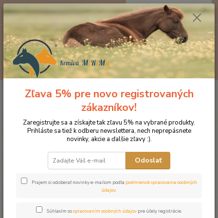
0
ks
EUR
za
0 €
Menu
Hľadať
Zľava 5% pre novo registrovaných
Úvod
Doplnky výživy
Kopytá
Biotin pelety
zákazníkov!
Biotin pelety
Zaregistrujte sa a získajte tak zľavu 5% na vybrané produkty.
Prihláste sa tiež k odberu newslettera, nech neprepásnete
novinky, akcie a ďalšie zľavy :).
Odoslať
Prajem si odoberať novinky e-mailom podľa
podmienok spracovania osobných
údajov
.
Súhlasím so
spracovaním osobných údajov
pre účely registrácie.