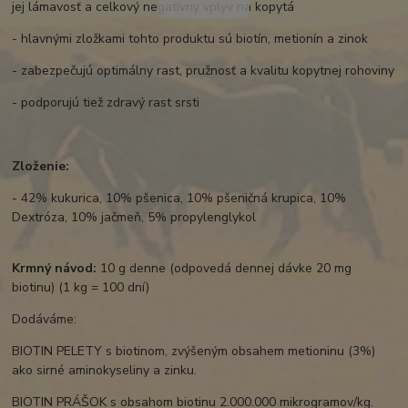
jej lámavosť a celkový negatívny vplyv na kopytá
- hlavnými zložkami tohto produktu sú biotín, metionín a zinok
- zabezpečujú optimálny rast, pružnosť a kvalitu kopytnej rohoviny
- podporujú tiež zdravý rast srsti
Zloženie:
- 42% kukurica, 10% pšenica, 10% pšeničná krupica, 10%
Dextróza, 10% jačmeň, 5% propylenglykol
Krmný návod:
10 g denne (odpovedá dennej dávke 20 mg
biotinu) (1 kg = 100 dní)
Dodáváme:
BIOTIN PELETY s biotinom, zvýšeným obsahem metioninu (3%)
ako sirné aminokyseliny a zinku.
BIOTIN PRÁŠOK s obsahom biotinu 2.000.000 mikrogramov/kg.