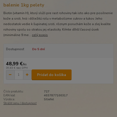
balenie 1kg pelety
Biotin (vitamin H), ktorý slúži pre rast rohoviny tak isto ako pre posilnenie
kože a srsti, hrá i dôležitú rolu v metabolizme cukrov a tukov. Jeho
nedostatok vedie k šupinatej srsti, rôznym poruchám kože a zlej kvalite
rohoviny spolu so stratou jej elasticity. Kŕmte dlhší časový úsek
(minimálne 9 me...
celý popis
Dostupnosť
Do 5 dní
48,99 €
/
ks
39,83 €
bez DPH
Pridať do košíka
Číslo produktu:
727
EAN kód:
4037877100317
Výrobca:
Stiefel
Strážiť cenu / dostupnosť