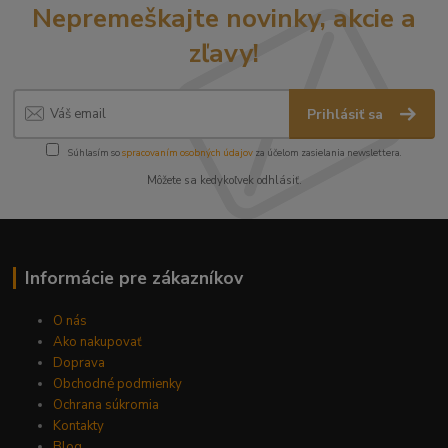
Nepremeškajte novinky, akcie a
zľavy!
Prihlásiť sa
Súhlasím so
spracovaním osobných údajov
za účelom zasielania newslettera.
Môžete sa kedykoľvek odhlásiť.
Informácie pre zákazníkov
O nás
Ako nakupovať
Doprava
Obchodné podmienky
Ochrana súkromia
Kontakty
Blog