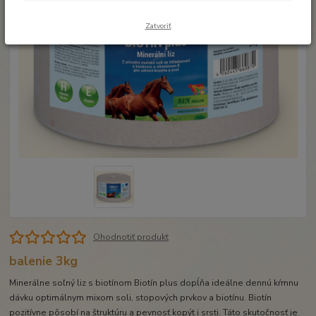
Zatvoriť
Ohodnotiť produkt
balenie 3kg
Minerálne soľný liz s biotínom Biotín plus dopĺňa ideálne dennú kŕmnu
dávku optimálnym mixom soli, stopových prvkov a biotínu. Biotín
pozitívne pôsobí na štruktúru a pevnosť kopýt i srsti. Táto skutočnosť je