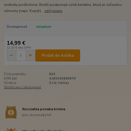
vedecky podložená. Biotín podporuje vznik keratínu, ktorý je súčasťou
rohoviny (napr. Kopýt)...
celý popis
Dostupnosť
skladom
14,99 €
12,19 €
bez DPH
Pridať do košíka
Číslo produktu:
843
EAN kód:
4260445660870
Výrobca:
S.I.N. Hellas
Strážiť cenu / dostupnosť
Rozsiahla ponuka krmiva
pre slovenský trh