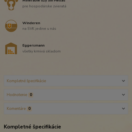
Minerálne lizy Sin Hellas
pre hospodárske zvieratá
Winderen
na SVK jedine u nás
Eggersmann
všetky krmivá skladom
Kompletné špecifikácie
Hodnotenie
0
Komentáre
0
Kompletné špecifikácie