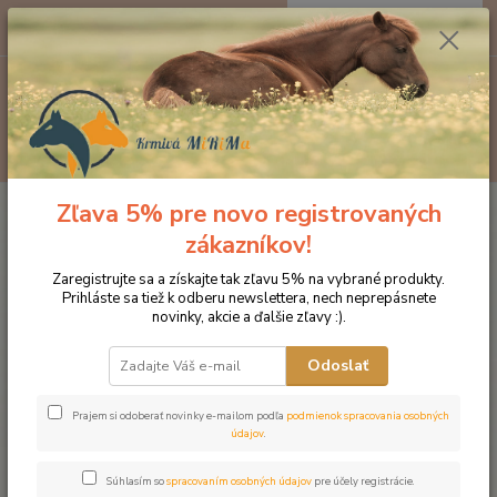
0
ks
EUR
za
0 €
Menu
Hľadať
Zľava 5% pre novo registrovaných
Úvod
Doplnky výživy
Lizy
Biotin plus, minerálny liz s biotínom a
vitamínom E
zákazníkov!
Biotin plus, minerálny liz s
Zaregistrujte sa a získajte tak zľavu 5% na vybrané produkty.
Prihláste sa tiež k odberu newslettera, nech neprepásnete
biotínom a vitamínom E
novinky, akcie a ďalšie zľavy :).
Novinka
Odoslať
Prajem si odoberať novinky e-mailom podľa
podmienok spracovania osobných
údajov
.
Súhlasím so
spracovaním osobných údajov
pre účely registrácie.