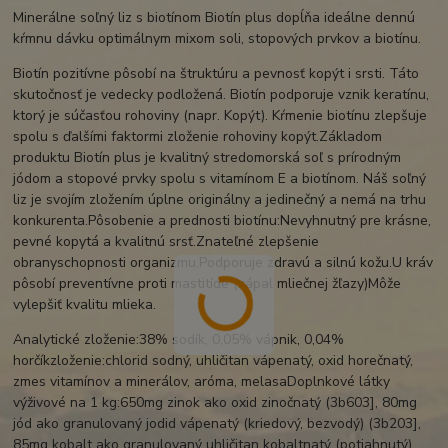
Minerálne soľný liz s biotínom Biotín plus dopĺňa ideálne dennú
kŕmnu dávku optimálnym mixom soli, stopových prvkov a biotínu.
Biotín pozitívne pôsobí na štruktúru a pevnosť kopýt i srsti. Táto
skutočnosť je vedecky podložená. Biotín podporuje vznik keratínu,
ktorý je súčasťou rohoviny (napr. Kopýt). Kŕmenie biotínu zlepšuje
spolu s ďalšími faktormi zloženie rohoviny kopýt.Základom
produktu Biotín plus je kvalitný stredomorská soľ s prírodným
jódom a stopové prvky spolu s vitamínom E a biotínom. Náš soľný
liz je svojím zložením úplne originálny a jedinečný a nemá na trhu
konkurenta.Pôsobenie a prednosti biotínu:Nevyhnutný pre krásne,
pevné kopytá a kvalitnú srsť.Znateľné zlepšenie
obranyschopnosti organizmu.Podporuje zdravú a silnú kožu.U kráv
pôsobí preventívne proti mastitíde (zápal mliečnej žľazy)Môže
vylepšiť kvalitu mlieka.
Analytické zloženie:38% sodík, 0,05% vápnik, 0,04%
horčíkzloženie:chlorid sodný, uhličitan vápenatý, oxid horečnatý,
zmes vitamínov a minerálov, aróma, melasaDoplnkové látky
výživové na 1 kg:650mg zinok ako oxid zinočnatý (3b603], 80mg
jód ako granulovaný jodid vápenatý (kriedový, bezvodý) (3b203],
85mg kobalt ako granulovaný uhličitan kobaltnatý (potiahnutý)