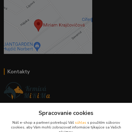
Kontakty
Ing. Miriam Botíková
Spracovanie cookies
+421 944 394 715
(Po-Pia, 8-17 hod.)
Náš e-shop a partneri potrebujú Váš
súhlas
s použitím súborov
cookies, aby Vám mohli zobrazovať informácie týkajúce sa Vašich
info@krmivamirima.sk