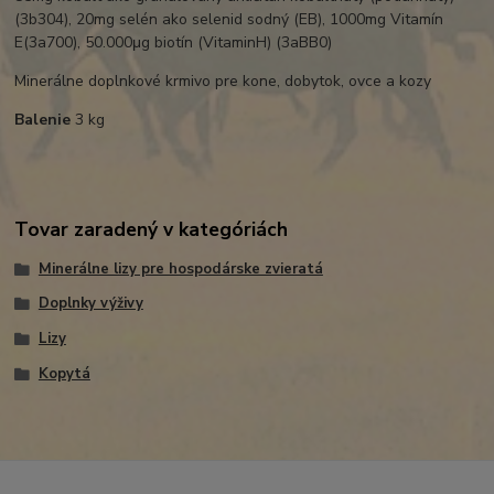
(3b304), 20mg selén ako selenid sodný (EB), 1000mg Vitamín
E(3a700), 50.000μg biotín (VitaminH) (3aBB0)
Minerálne doplnkové krmivo pre kone, dobytok, ovce a kozy
Balenie
3 kg
Tovar zaradený v kategóriách
Minerálne lizy pre hospodárske zvieratá
Doplnky výživy
Lizy
Kopytá