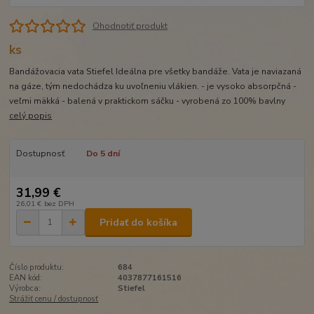
Ohodnotiť produkt
ks
Bandážovacia vata Stiefel Ideálna pre všetky bandáže. Vata je naviazaná
na gáze, tým nedochádza ku uvoľneniu vlákien. - je vysoko absorpčná -
veľmi mäkká - balená v praktickom sáčku - vyrobená zo 100% bavlny
celý popis
Dostupnosť
Do 5 dní
31,99 €
26,01 €
bez DPH
Pridať do košíka
Číslo produktu:
684
EAN kód:
4037877161516
Výrobca:
Stiefel
Strážiť cenu / dostupnosť