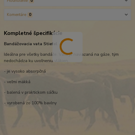
Hodnotenie
0
Komentáre
0
Kompletné špecifikácie
Bandážovacia vata Stiefel
Ideálna pre všetky bandáže. Vata je naviazaná na gáze, tým
nedochádza ku uvoľneniu vlákien.
- je vysoko absorpčná
- veľmi mäkká
- balená v praktickom sáčku
- vyrobená zo 100% bavlny