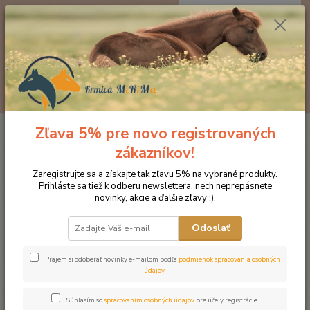
0
ks
EUR
za
0 €
Menu
Hľadať
Zľava 5% pre novo registrovaných
Úvod
Kozmetika pre kone
Starostlivosť o pohyb. aparát
Bandážovacia vata Stiefel
zákazníkov!
Bandážovacia vata Stiefel
Zaregistrujte sa a získajte tak zľavu 5% na vybrané produkty.
Prihláste sa tiež k odberu newslettera, nech neprepásnete
novinky, akcie a ďalšie zľavy :).
Odoslať
Prajem si odoberať novinky e-mailom podľa
podmienok spracovania osobných
údajov
.
Súhlasím so
spracovaním osobných údajov
pre účely registrácie.