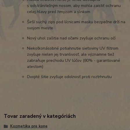
s odstrániteľným nosom, aby mohla zaistiť ochranu
celej hlavy pred hmyzom a slnkom
Širší suchý zips pod lícnicami masku bezpečne drží na
svojom mieste
Nový uhol zašitia nad očami zvyšuje ochranu očí
Niekoľkonásobné potiahnutie sieťoviny UV filtrom
zvyšuje nielen jej trvanlivosť, ale významne tiež
zabraňuje prechodu UV lúčov (80% - garantované
atestom)
Dvojité šitie zvyšuje odolnosť proti roztrhnutiu
Tovar zaradený v kategóriách
Kozmetika pre kone