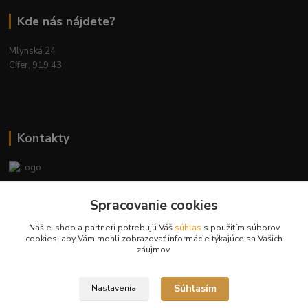
Kde nás nájdete?
Mlynská 24
Cífer, 919 43
Kontakty
Ing. Miriam Botíková
Spracovanie cookies
+421 944 394 715
(Po-Pia, 8-17 hod.)
Náš e-shop a partneri potrebujú Váš
súhlas
s použitím súborov
cookies, aby Vám mohli zobrazovať informácie týkajúce sa Vašich
info@krmivamirima.sk
záujmov.
Súhlasím
Nastavenia