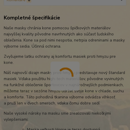
Komentáre
0
Kompletné špecifikácie
Naše masky chránia kone pomocou špičkových materiálov
najvyššej kvality pôvodne navrhnutých ako súčasť ľudského
oblečenia. Kone sa pod nimi nespotia, netrpia odreninami a masky
výborne sedia. Účinná ochrana.
Zvyšujeme latku ochrany aj komfortu masiek proti hmyzu pre
kone.
Náš najnovší dizajn masky proti hmyzu predstavuje nový štandard
masiek. Vďaka použitiu high-tech materiálov, pôvodne vyvinutých
na funkčné oblečenie športovcov v najnáročnejších podmienkach,
môžeme teraz v sezóne hmyzu udržať svoje kone v chlade, suchu
a komforte. Táto pohodlná tkanina výborne odvádza vlhkosť
a pruží len v dvoch smeroch, vďaka čomu dobre sedí.
Naše vysoké nároky na masku sme zrealizovali niekoľkými
vylepšeniami:
Maska veľkosti Horse je teraz dostupná