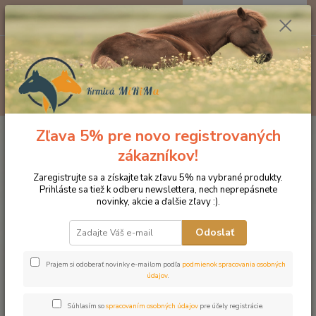
0
ks
EUR
za
0 €
Menu
Hľadať
Zľava 5% pre novo registrovaných
Úvod
Kozmetika pre kone
Ochrana proti hmyzu
Absorbine
Ultrashield EX maska proti hmyzu s ušami a s odnímateľným nosom HORSE
zákazníkov!
Absorbine Ultrashield EX maska
Zaregistrujte sa a získajte tak zľavu 5% na vybrané produkty.
Prihláste sa tiež k odberu newslettera, nech neprepásnete
proti hmyzu s ušami a s
novinky, akcie a ďalšie zľavy :).
odnímateľným nosom HORSE
Odoslať
Prajem si odoberať novinky e-mailom podľa
podmienok spracovania osobných
údajov
.
Súhlasím so
spracovaním osobných údajov
pre účely registrácie.