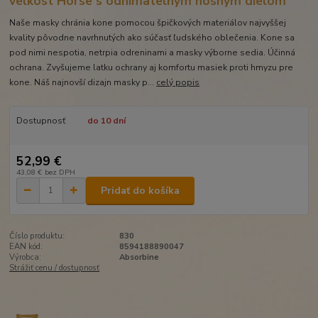
velkost Horse s odnimatelnym nosnym dielom
Naše masky chránia kone pomocou špičkových materiálov najvyššej
kvality pôvodne navrhnutých ako súčasť ľudského oblečenia. Kone sa
pod nimi nespotia, netrpia odreninami a masky výborne sedia. Účinná
ochrana. Zvyšujeme latku ochrany aj komfortu masiek proti hmyzu pre
kone. Náš najnovší dizajn masky p...
celý popis
Dostupnosť
do 10 dní
52,99 €
43,08 €
bez DPH
Pridať do košíka
Číslo produktu:
830
EAN kód:
8594188890047
Výrobca:
Absorbine
Strážiť cenu / dostupnosť