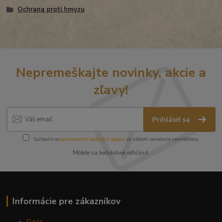
Ochrana proti hmyzu
Nepremeškajte novinky, akcie a
zľavy!
Prihlásiť sa
Súhlasím so
spracovaním osobných údajov
za účelom zasielania newslettera.
Môžete sa kedykoľvek odhlásiť.
Informácie pre zákazníkov