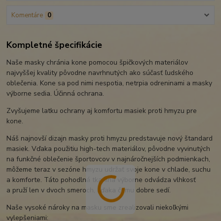
Komentáre
0
Kompletné špecifikácie
Naše masky chránia kone pomocou špičkových materiálov
najvyššej kvality pôvodne navrhnutých ako súčasť ľudského
oblečenia. Kone sa pod nimi nespotia, netrpia odreninami a masky
výborne sedia. Účinná ochrana.
Zvyšujeme latku ochrany aj komfortu masiek proti hmyzu pre
kone.
Náš najnovší dizajn masky proti hmyzu predstavuje nový štandard
masiek. Vďaka použitiu high-tech materiálov, pôvodne vyvinutých
na funkčné oblečenie športovcov v najnáročnejších podmienkach,
môžeme teraz v sezóne hmyzu udržať svoje kone v chlade, suchu
a komforte. Táto pohodlná tkanina výborne odvádza vlhkosť
a pruží len v dvoch smeroch, vďaka čomu dobre sedí.
Naše vysoké nároky na masku sme zrealizovali niekoľkými
vylepšeniami: