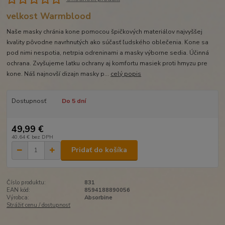
velkost Warmblood
Naše masky chránia kone pomocou špičkových materiálov najvyššej
kvality pôvodne navrhnutých ako súčasť ľudského oblečenia. Kone sa
pod nimi nespotia, netrpia odreninami a masky výborne sedia. Účinná
ochrana. Zvyšujeme latku ochrany aj komfortu masiek proti hmyzu pre
kone. Náš najnovší dizajn masky p...
celý popis
Dostupnosť
Do 5 dní
49,99 €
40,64 €
bez DPH
Pridať do košíka
Číslo produktu:
831
EAN kód:
8594188890056
Výrobca:
Absorbine
Strážiť cenu / dostupnosť