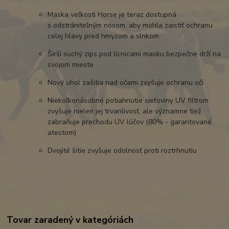
Maska veľkosti Horse je teraz dostupná
s odstrániteľným nosom, aby mohla zaistiť ochranu
celej hlavy pred hmyzom a slnkom
Širší suchý zips pod lícnicami masku bezpečne drží na
svojom mieste
Nový uhol zašitia nad očami zvyšuje ochranu očí
Niekoľkonásobné potiahnutie sieťoviny UV filtrom
zvyšuje nielen jej trvanlivosť, ale významne tiež
zabraňuje prechodu UV lúčov (80% - garantované
atestom)
Dvojité šitie zvyšuje odolnosť proti roztrhnutiu
Tovar zaradený v kategóriách