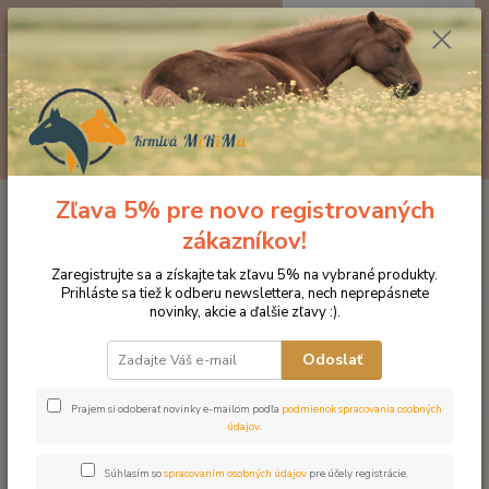
0
ks
EUR
za
0 €
Menu
Hľadať
Zľava 5% pre novo registrovaných
Úvod
Kozmetika pre kone
Ochrana proti hmyzu
Absorbine
Ultrashield EX maska proti hmyzu s ušami WARMBLOOD
zákazníkov!
Absorbine Ultrashield EX maska
Zaregistrujte sa a získajte tak zľavu 5% na vybrané produkty.
Prihláste sa tiež k odberu newslettera, nech neprepásnete
proti hmyzu s ušami
novinky, akcie a ďalšie zľavy :).
WARMBLOOD
Odoslať
Prajem si odoberať novinky e-mailom podľa
podmienok spracovania osobných
údajov
.
Súhlasím so
spracovaním osobných údajov
pre účely registrácie.