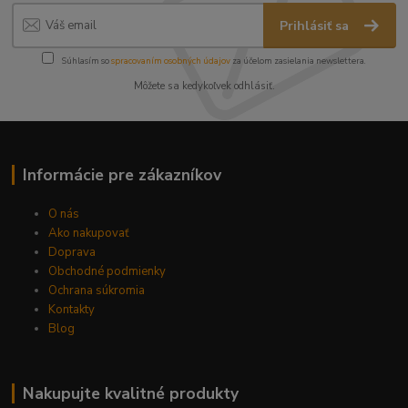
Prihlásiť sa
Súhlasím so
spracovaním osobných údajov
za účelom zasielania newslettera.
Môžete sa kedykoľvek odhlásiť.
Informácie pre zákazníkov
O nás
Ako nakupovať
Doprava
Obchodné podmienky
Ochrana súkromia
Kontakty
Blog
Nakupujte kvalitné produkty