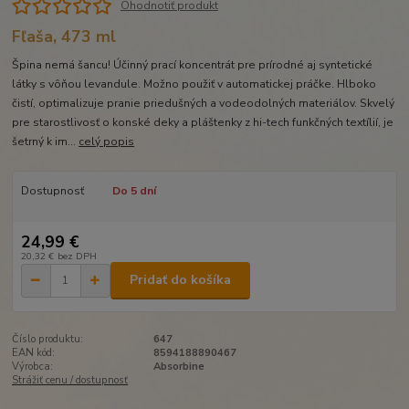
Ohodnotiť produkt
Fľaša, 473 ml
Špina nemá šancu! Účinný prací koncentrát pre prírodné aj syntetické
látky s vôňou levandule. Možno použiť v automatickej práčke. Hlboko
čistí, optimalizuje pranie priedušných a vodeodolných materiálov. Skvelý
pre starostlivosť o konské deky a pláštenky z hi-tech funkčných textílií, je
šetrný k im...
celý popis
Dostupnosť
Do 5 dní
24,99 €
20,32 €
bez DPH
Pridať do košíka
Číslo produktu:
647
EAN kód:
8594188890467
Výrobca:
Absorbine
Strážiť cenu / dostupnosť