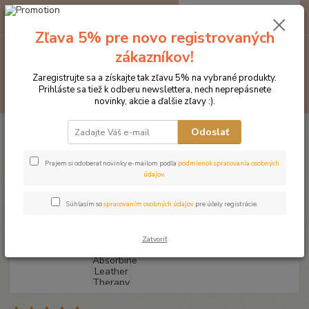
0
ks
EUR
za
0 €
Zľava 5% pre novo registrovaných
zákazníkov!
Menu
Zaregistrujte sa a získajte tak zľavu 5% na vybrané produkty.
Prihláste sa tiež k odberu newslettera, nech neprepásnete
Hľadať
novinky, akcie a ďalšie zľavy :).
Úvod
Kozmetika pre kone
Starostlivosť o kožené výrobky
Absorbine
Odoslať
Leather Therapy Saddle pad and blanket wash
Absorbine Leather Therapy
Prajem si odoberať novinky e-mailom podľa
podmienok spracovania osobných
údajov
.
Saddle pad and blanket wash
Súhlasím so
spracovaním osobných údajov
pre účely registrácie.
Zatvoriť