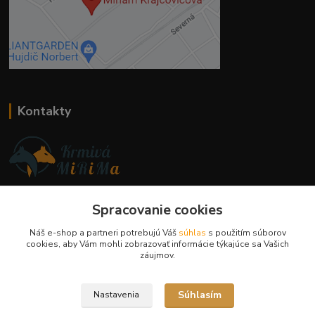
Kontakty
Ing. Miriam Botíková
+421 944 394 715
Spracovanie cookies
(Po-Pia, 8-17 hod.)
Náš e-shop a partneri potrebujú Váš
súhlas
s použitím súborov
cookies, aby Vám mohli zobrazovať informácie týkajúce sa Vašich
info@krmivamirima.sk
záujmov.
Súhlasím
Nastavenia