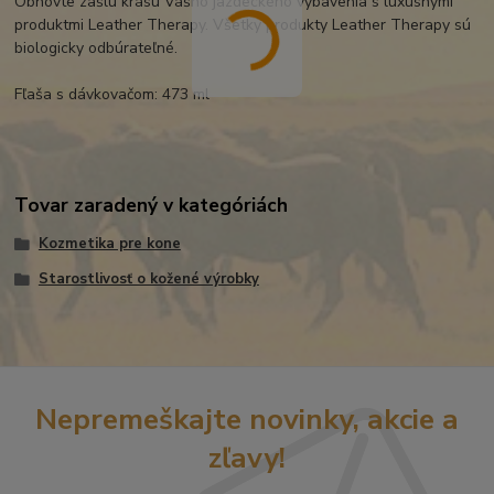
Obnovte zašlú krásu Vášho jazdeckého vybavenia s luxusnými
produktmi Leather Therapy. Všetky produkty Leather Therapy sú
biologicky odbúrateľné.
Fľaša s dávkovačom: 473 ml
Tovar zaradený v kategóriách
Kozmetika pre kone
Starostlivosť o kožené výrobky
Nepremeškajte novinky, akcie a
zľavy!