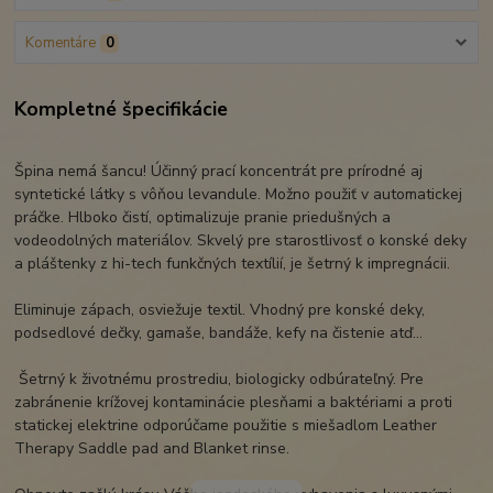
Komentáre
0
Kompletné špecifikácie
Špina nemá šancu! Účinný prací koncentrát pre prírodné aj
syntetické látky s vôňou levandule. Možno použiť v automatickej
práčke. Hlboko čistí, optimalizuje pranie priedušných a
vodeodolných materiálov. Skvelý pre starostlivosť o konské deky
a pláštenky z hi-tech funkčných textílií, je šetrný k impregnácii.
Eliminuje zápach, osviežuje textil. Vhodný pre konské deky,
podsedlové dečky, gamaše, bandáže, kefy na čistenie atď...
Šetrný k životnému prostrediu, biologicky odbúrateľný. Pre
zabránenie krížovej kontaminácie plesňami a baktériami a proti
statickej elektrine odporúčame použitie s miešadlom Leather
Therapy Saddle pad and Blanket rinse.