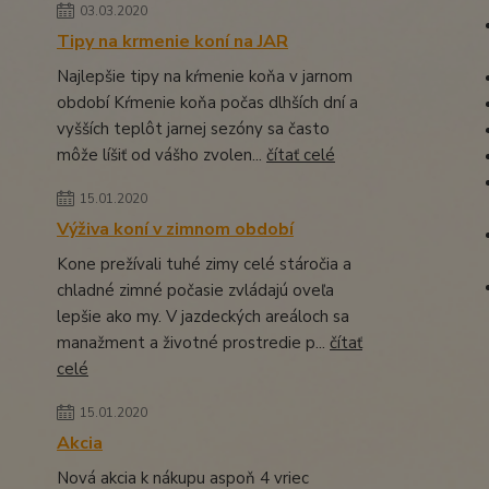
03.03.2020
Tipy na krmenie koní na JAR
Najlepšie tipy na kŕmenie koňa v jarnom
období Kŕmenie koňa počas dlhších dní a
vyšších teplôt jarnej sezóny sa často
môže líšiť od vášho zvolen...
čítať celé
15.01.2020
Výživa koní v zimnom období
Kone prežívali tuhé zimy celé stáročia a
chladné zimné počasie zvládajú oveľa
lepšie ako my. V jazdeckých areáloch sa
manažment a životné prostredie p...
čítať
celé
15.01.2020
Akcia
Nová akcia k nákupu aspoň 4 vriec