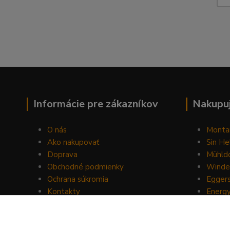
Informácie pre zákazníkov
Nakupuj
O nás
Monta
Ako nakupovať
Sin He
Doprava
Mühldo
Obchodné podmienky
Winde
Ochrana súkromia
Egger
Kontakty
Energ
Blog
Drom
Mount
Horse 