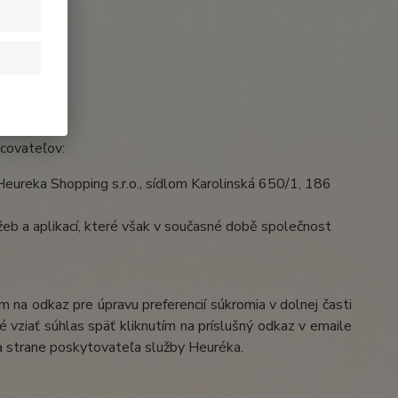
acovateľov:
ureka Shopping s.r.o., sídlom Karolinská 650/1, 186
eb a aplikací, které však v současné době společnost
 na odkaz pre úpravu preferencií súkromia v dolnej časti
 vziať súhlas späť kliknutím na príslušný odkaz v emaile
a strane poskytovateľa služby Heuréka.