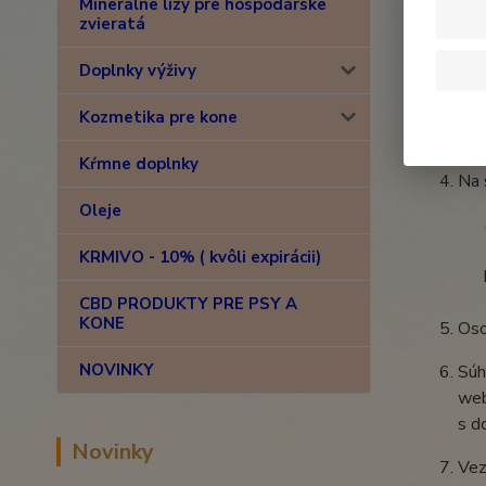
Minerálne lizy pre hospodárske
zvieratá
Vyš
Doplnky výživy
Súh
Kozmetika pre kone
Kŕmne doplnky
Na 
Oleje
KRMIVO - 10% ( kvôli expirácii)
CBD PRODUKTY PRE PSY A
KONE
Oso
NOVINKY
Súh
web
s d
Novinky
Vez