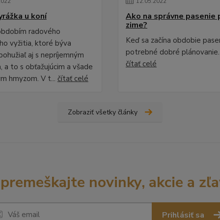
2022
12
.
05
.
2022
yrážka u koní
Ako na správne pasenie 
zime?
 obdobím radového
Keď sa začína obdobie pasen
ho vyžitia, ktoré býva
potrebné dobré plánovanie.
bohužiaľ aj s nepríjemným
čítať celé
, a to s obťažujúcim a všade
m hmyzom. V t...
čítať celé
Zobraziť všetky články
premeškajte novinky, akcie a zľa
Prihlásiť sa