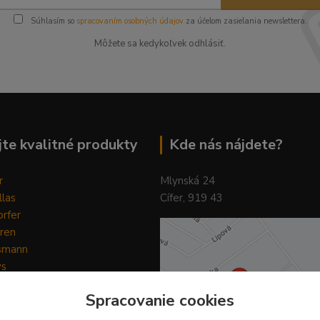
Súhlasím so
spracovaním osobných údajov
za účelom zasielania newslettera.
Môžete sa kedykoľvek odhlásiť.
te kvalitné produkty
Kde nás nájdete?
r
Mlynská 24
llas
Cífer, 919 43
rfer
ren
smann
ys
y
Spracovanie cookies
ain Horse
Pilot