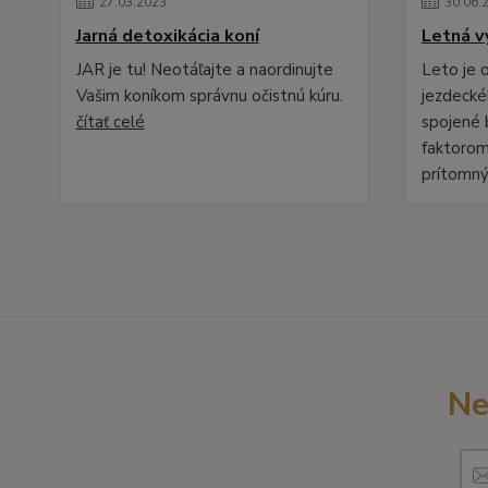
27
.
03
.
2023
30
.
06
.
Jarná detoxikácia koní
Letná v
JAR je tu! Neotáľajte a naordinujte
Leto je
Vašim koníkom správnu očistnú kúru.
jezdecké
čítať celé
spojené 
faktorom
prítomný
Ne