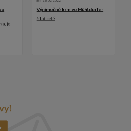
16
.
02
.
2022
po
Výnimočné krmivo Mühldorfer
čítať celé
ia, je
vy!