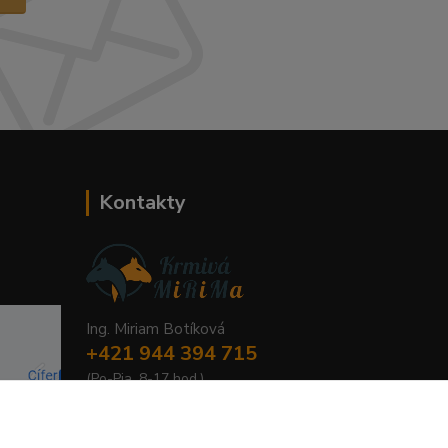
Kontakty
Ing. Miriam Botíková
+421 944 394 715
(Po-Pia, 8-17 hod.)
info@krmivamirima.sk