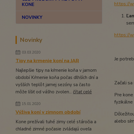
https://
KONE
Ľan
NOVINKY
sem
https://
Novinky
03.03.2020
Je potreb
Tipy na krmenie koní na JAR
Najlepšie tipy na kŕmenie koňa v jarnom
období Kŕmenie koňa počas dlhších dní a
Začali sa
vyšších teplôt jarnej sezóny sa často
môže líšiť od vášho zvolen...
čítať celé
Pre kone 
fyzikálne
15.01.2020
Výživa koní v zimnom období
Dôležitou
alebo sír
Kone prežívali tuhé zimy celé stáročia a
chladné zimné počasie zvládajú oveľa