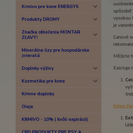
uvoľnením
Krmivo pre kone ENERGYS
spôsobiť 
vysokou t
Produkty DROMY
je varení
Značka oblečenia MONTAR
Ľanové se
ZĽAVY!
rekonvale
Minerálne lizy pre hospodárske
zvieratá
Môžete h
Existuje
Doplnky výživy
Ce
Kozmetika pre kone
vyt
Kŕmne doplnky
tre
https://
Oleje
Ext
KRMIVO - 10% ( kvôli expirácii)
lát
CBD PRODUKTY PRE PSY A