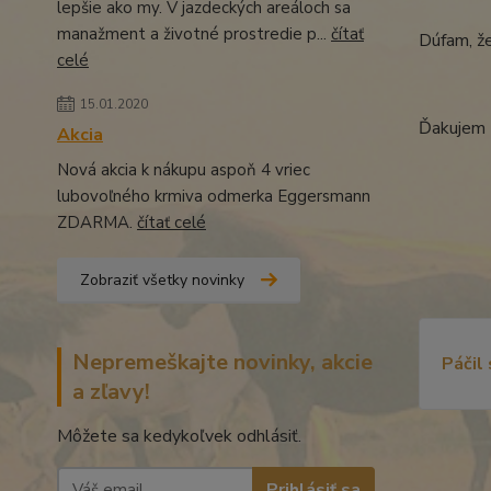
lepšie ako my. V jazdeckých areáloch sa
manažment a životné prostredie p...
čítať
Dúfam, že
celé
15.01.2020
Ďakujem z
Akcia
Nová akcia k nákupu aspoň 4 vriec
lubovoľného krmiva odmerka Eggersmann
ZDARMA.
čítať celé
Zobraziť všetky novinky
Nepremeškajte novinky, akcie
Páčil
a zľavy!
Môžete sa kedykoľvek odhlásiť.
Prihlásiť sa