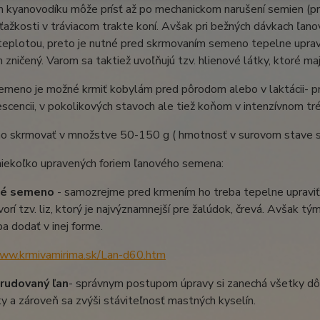
 kyanovodíku môže prísť až po mechanickom narušení semien (pr
ťažkosti v tráviacom trakte koní. Avšak pri bežných dávkach ľa
eplotou, preto je nutné pred skrmovaním semeno tepelne upravi
m zničený. Varom sa taktiež uvoľňujú tzv. hlienové látky, ktoré ma
meno je možné krmiť kobylám pred pôrodom alebo v laktácii- pr
scencii, v pokolikových stavoch ale tiež koňom v intenzívnom tr
o skrmovať v množstve 50-150 g ( hmotnosť v surovom stave 
 niekoľko upravených foriem ľanového semena:
lé semeno
- samozrejme pred krmením ho treba tepelne upraviť
vorí tzv. liz, ktorý je najvýznamnejší pre žalúdok, črevá. Avšak 
ba dodať v inej forme.
www.krmivamirima.sk/Lan-d60.htm
rudovaný ľan
- správnym postupom úpravy si zanechá všetky dôlež
ky a zároveň sa zvýši stáviteľnosť mastných kyselín.