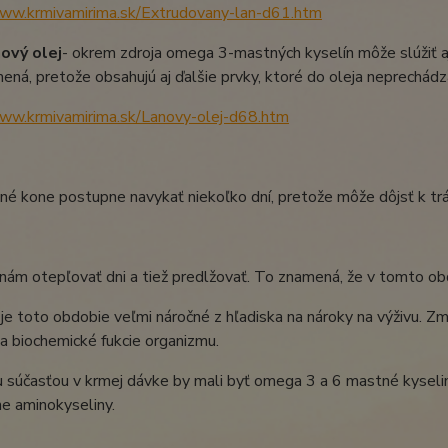
www.krmivamirima.sk/Extrudovany-lan-d61.htm
ový olej
- okrem zdroja omega 3-mastných kyselín môže slúžiť aj
ená, pretože obsahujú aj ďalšie prvky, ktoré do oleja neprechádz
www.krmivamirima.sk/Lanovy-olej-d68.htm
né kone postupne navykať niekoľko dní, pretože môže dôjsť k trá
 nám otepľovať dni a tiež predlžovať. To znamená, že v tomto ob
je toto obdobie veľmi náročné z hľadiska na nároky na výživu. Zm
 a biochemické fukcie organizmu.
 súčasťou v krmej dávke by mali byť omega 3 a 6 mastné kyseliny 
ne aminokyseliny.