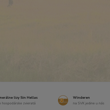
nerálne lizy Sin Hellas
Winderen
e hospodárske zvieratá
na SVK jedine u nás