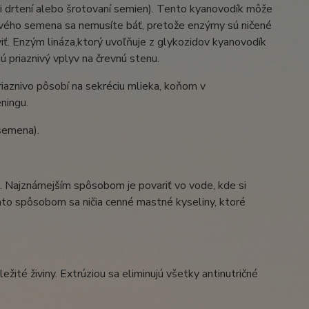
i drtení alebo šrotovaní semien). Tento kyanovodík môže
nového semena sa nemusíte báť, pretože enzýmy sú ničené
ť. Enzým lináza,ktorý uvoľňuje z glykozidov kyanovodík
jú priaznivý vplyv na črevnú stenu.
iaznivo pôsobí na sekréciu mlieka, koňom v
éningu.
semena).
. Najznámejším spôsobom je povariť vo vode, kde si
týmto spôsobom sa ničia cenné mastné kyseliny, ktoré
ité živiny. Extrúziou sa eliminujú všetky antinutričné