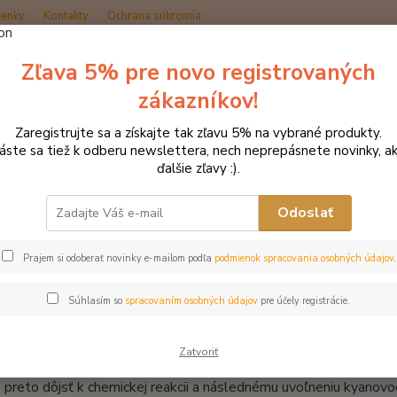
enky
Kontakty
Ochrana súkromia
Zľava 5% pre novo registrovaných
Hľadať
zákazníkov!
Zaregistrujte sa a získajte tak zľavu 5% na vybrané produkty.
Blog
Aký význam má ľanové semeno vo výžive koní
láste sa tiež k odberu newslettera, nech neprepásnete novinky, ak
ďalšie zľavy :).
2020
význam má ľanové semeno vo vý
Odoslať
Prajem si odoberať novinky e-mailom podľa
podmienok spracovania osobných údajov
.
meno sa vyznačuje priaznivými dietetickými vlastnosťami, vyso
nosťou. Obsahuje približne 30-40% tuku a viac ako polovica tvo
Súhlasím so
spracovaním osobných údajov
pre účely registrácie.
y sú veľmi dobre stráviteľné ale samo o sebe ma ľanové semeno
meno obsahuje aj nežiadúce látky. Konkrétne sú to kyanogénne gl
Zatvoriť
ožňujú týmto glykozidom uvoľňovať kyanovodík. V neporušenom 
preto dôjsť k chemickej reakcii a následnému uvoľneniu kyanov