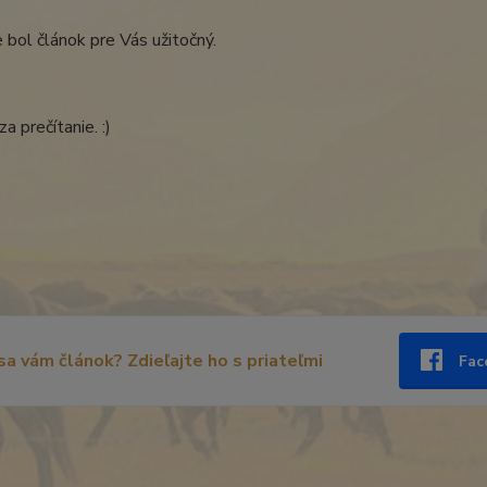
 bol článok pre Vás užitočný.
a prečítanie. :)
 sa vám článok? Zdieľajte ho s priateľmi
Fac