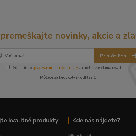
premeškajte novinky, akcie a zľa
Prihlásiť sa
Súhlasím so
spracovaním osobných údajov
za účelom zasielania newslettera.
Môžete sa kedykoľvek odhlásiť.
te kvalitné produkty
Kde nás nájdete?
r
Mlynská 24