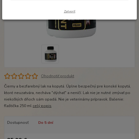
Zatvoriť
Ohodnotiť produkt
Čierny a bezfarebný lak na kopytá. Úplne bezpečný pre konské kopytá,
ktoré neuzatvára, necháva "dýchať" a neničí. Lak nie je nutné zmývať po
niekoľkých dňoch sám opadá. Nie je veterinárny prípravok. Balenie:
fľaštička 250 ml
celý popis
Dostupnosť
Do 5 dní