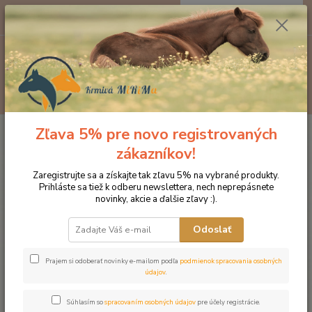
0
ks
EUR
za
0 €
Menu
Hľadať
Zľava 5% pre novo registrovaných
Úvod
Kozmetika pre kone
Starostlivosť o kopytá
Paint it - čierny a
bezfarebný lak na kopytá, Black (čierny) fľaštička 250ml
zákazníkov!
Paint it - čierny a bezfarebný lak
Zaregistrujte sa a získajte tak zľavu 5% na vybrané produkty.
Prihláste sa tiež k odberu newslettera, nech neprepásnete
na kopytá, Black (čierny) fľaštička
novinky, akcie a ďalšie zľavy :).
250ml
Odoslať
Prajem si odoberať novinky e-mailom podľa
podmienok spracovania osobných
údajov
.
Súhlasím so
spracovaním osobných údajov
pre účely registrácie.