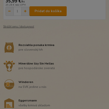
35,99 €
/
ks
29,26 €
bez DPH
Pridať do košíka
Strážiť cenu / dostupnosť
Rozsiahla ponuka krmiva
pre slovenský trh
Minerálne lizy Sin Hellas
pre hospodárske zvieratá
Winderen
na SVK jedine u nás
Eggersmann
všetky krmivá skladom