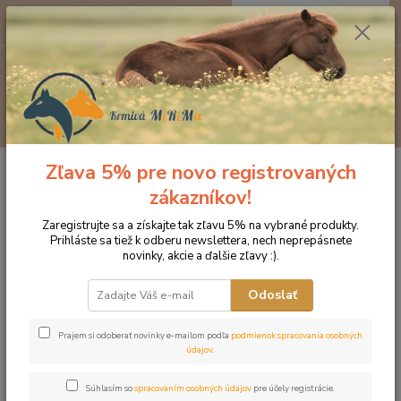
0
ks
EUR
za
0 €
Menu
Hľadať
Zľava 5% pre novo registrovaných
Úvod
CBD PRODUKTY PRE PSY A KONE
Konopný olej pre zvieratá
1000 ml
zákazníkov!
Konopný olej pre zvieratá 1000
Zaregistrujte sa a získajte tak zľavu 5% na vybrané produkty.
Prihláste sa tiež k odberu newslettera, nech neprepásnete
ml
novinky, akcie a ďalšie zľavy :).
Novinka
Odoslať
Prajem si odoberať novinky e-mailom podľa
podmienok spracovania osobných
údajov
.
Súhlasím so
spracovaním osobných údajov
pre účely registrácie.