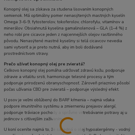
Konopný olej sa získava za studena lisovaním konopných
semienok. Má optimálny pomer nenasýtených mastných kyselín
Omega 3-6-9, fytosterolov, tokoferolov, chlorofylu, vitamínov a
minerálov. Obsiahnutá kyselina gamalinolenová – GLA (1–4 %) z
neho robí pre cicavce jeden z najcennejších olejov rastlinného
pôvodu. Nenasýtené mastné kyseliny si telá cicavcov nevedia
sami vytvoriť a je preto nutná, aby im boli dodávané
prostredníctvom stravy.
Prečo užívať konopný olej pre zvieratá?
Celkovo konopný olej pomáha udržovať zdravú kožu, podporuje
zdravie a vitalitu srsti, harmonizuje telesné procesy a tým
podporuje prirodzenú obranyschopnosť. Zároveň priaznivo pôsobí
počas užívania CBD pre zvieratá – podporuje výsledný efekt.
U psov je veľmi obľúbený do BARF kŕmenia – najmä vďaka
podpore imunitného systému a zmierneniu prejavov alergií,
podporuje tráviace pochody a správne vstrebávanie potravy aj u
jedincov s citlivejším zažívaním.
U koní oceníte najmä to, že sa jedná o olej hypoalergénny - vodný