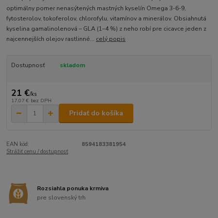
optimálny pomer nenasýtených mastných kyselín Omega 3-6-9,
fytosterolov, tokoferolov, chlorofylu, vitamínov a minerálov. Obsiahnutá
kyselina gamalinolenová – GLA (1–4 %) z neho robí pre cicavce jeden z
najcennejších olejov rastlinné...
celý popis
Dostupnosť
skladom
21 €
/
ks
17,07 €
bez DPH
Pridať do košíka
EAN kód:
8594183381954
Strážiť cenu / dostupnosť
Rozsiahla ponuka krmiva
pre slovenský trh