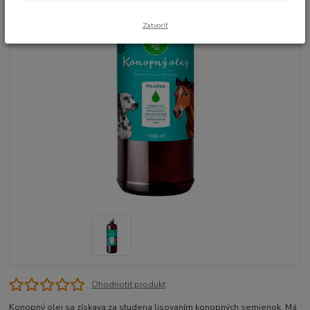
Zatvoriť
Ohodnotiť produkt
Konopný olej sa získava za studena lisovaním konopných semienok. Má