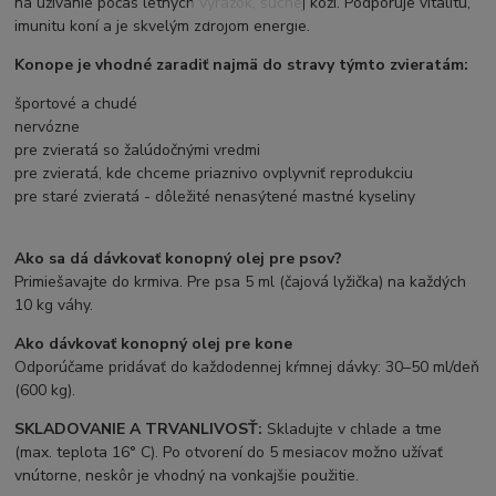
na užívanie počas letných vyrážok, suchej koži. Podporuje vitalitu,
imunitu koní a je skvelým zdrojom energie.
Konope je vhodné zaradiť najmä do stravy týmto zvieratám:
športové a chudé
nervózne
pre zvieratá so žalúdočnými vredmi
pre zvieratá, kde chceme priaznivo ovplyvniť reprodukciu
pre staré zvieratá - dôležité nenasýtené mastné kyseliny
Ako sa dá dávkovať konopný olej pre psov?
Primiešavajte do krmiva. Pre psa 5 ml (čajová lyžička) na každých
10 kg váhy.
Ako dávkovať konopný olej pre kone
Odporúčame pridávať do každodennej kŕmnej dávky: 30–50 ml/deň
(600 kg).
SKLADOVANIE A TRVANLIVOSŤ:
Skladujte v chlade a tme
(max. teplota 16° C). Po otvorení do 5 mesiacov možno užívať
vnútorne, neskôr je vhodný na vonkajšie použitie.