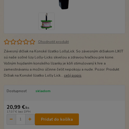
Ohodnotiť produkt
Závesný držiak na Konské lízatko LollyLick. So závesným držiakom LIKIT
sú naše soľné lizy Lolly-Licks skvelou a zdravou hračkou pre kone.
Voľným hojdaním konského lízanky je kôň stimulovaný k hre a
zamestnávaniu a možno účinne čeliť nepokoju a nude. Pozor: Produkt
Držiak na Konské lízatko Lolly Lick...
celý popis
Dostupnosť
skladom
20,99 €
/
ks
17,07 €
bez DPH
Pridať do košíka