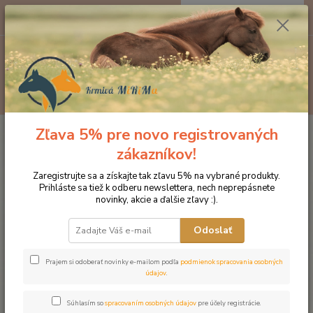
0
ks
EUR
za
0 €
Menu
Hľadať
Zľava 5% pre novo registrovaných
Úvod
Minerálne lizy pre hospodárske zvieratá
Držiak na Konské lízatko
Lolly Lick, kus
zákazníkov!
Držiak na Konské lízatko Lolly
Zaregistrujte sa a získajte tak zľavu 5% na vybrané produkty.
Prihláste sa tiež k odberu newslettera, nech neprepásnete
Lick, kus
novinky, akcie a ďalšie zľavy :).
Novinka
Odoslať
Prajem si odoberať novinky e-mailom podľa
podmienok spracovania osobných
údajov
.
Súhlasím so
spracovaním osobných údajov
pre účely registrácie.