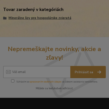
Tovar zaradený v kategóriách
Minerálne lizy pre hospodárske zvieratá
Nepremeškajte novinky, akcie a
zľavy!
Prihlásiť sa
Súhlasím so
spracovaním osobných údajov
za účelom zasielania newslettera.
Môžete sa kedykoľvek odhlásiť.