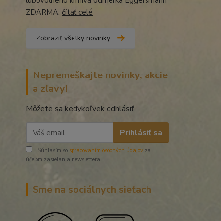
lubovoľného krmiva odmerka Eggersmann
ZDARMA.
čítať celé
Zobraziť všetky novinky
Nepremeškajte novinky, akcie
a zľavy!
Môžete sa kedykoľvek odhlásiť.
Prihlásiť sa
Súhlasím so
spracovaním osobných údajov
za
účelom zasielania newslettera.
Sme na sociálnych sieťach