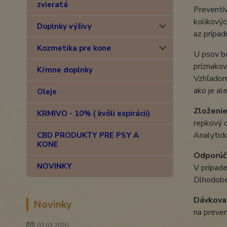
zvieratá
Preventív
kolikovýc
Doplnky výživy
az prípad
Kozmetika pre kone
U psov bo
príznakov
Kŕmne doplnky
Vzhľadom
ako je al
Oleje
Zloženie
KRMIVO - 10% ( kvôli expirácii)
repkový o
Analytick
CBD PRODUKTY PRE PSY A
KONE
Odporúč
NOVINKY
V prípade
Dlhodobé
Dávkovan
Novinky
na preven
03.03.2020