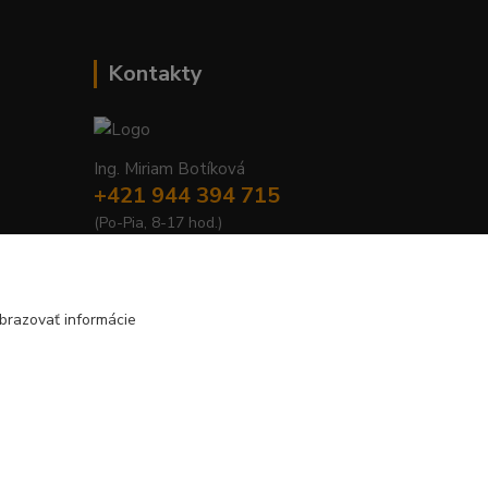
Kontakty
Ing. Miriam Botíková
+421 944 394 715
(Po-Pia, 8-17 hod.)
info@krmivamirima.sk
brazovať informácie
Vytvorené na
Eshop-rychlo.sk