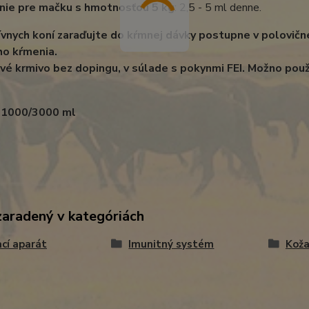
nie pre mačku s hmotnosťou 5 kg
: 2,5 - 5 ml denne.
ívnych koní zaraďujte do kŕmnej dávky postupne v polovičn
ho kŕmenia.
é krmivo bez dopingu, v súlade s pokynmi FEI. Možno použi
: 1000/3000 ml
zaradený v kategóriách
cí aparát
Imunitný systém
Koža