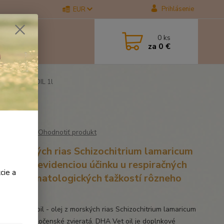
Prihlásenie
EUR
0
ks
za
0 €
 DHA VET OIL 1l
Ohodnotiť produkt
 z morských rias Schizochitrium lamaricum
s dobrou evidenciou účinku u respiračných
cie a
gií a dermatologických ťažkostí rôzneho
du.
 DHA Vet oil - olej z morských rias Schizochitrium lamaricum
e kone a spoločenské zvieratá. DHA Vet oil je doplnkové