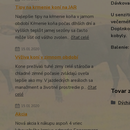
Dávkova
Tipy na krmenie koní na JAR
U senzit
Najlepšie tipy na kŕmenie koňa v jarnom
večerné
období Kŕmenie koňa počas dlhších dní a
Doplnkov
vyšších teplôt jarnej sezóny sa často
kobyly.
môže líšiť od vášho zvolen...
čítať celé
Balenie
15.01.2020
Výživa koní v zimnom období
Kone prežívali tuhé zimy celé stáročia a
chladné zimné počasie zvládajú oveľa
lepšie ako my. V jazdeckých areáloch sa
manažment a životné prostredie p...
čítať
Tovar 
celé
Dýcha
15.01.2020
Akcia
Nová akcia k nákupu aspoň 4 vriec