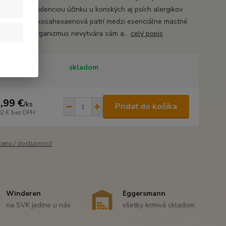
 s dobrou evidenciou účinku u konských aj psích alergikov.
kyselina dokosahexaenová patrí medzi esenciálne mastné
ny, ktoré si organizmus nevytvára sám a...
celý popis
tupnosť
skladom
,99 €
/
ks
Pridať do košíka
82 €
bez DPH
 cenu / dostupnosť
Winderen
Eggersmann
na SVK jedine u nás
všetky krmivá skladom