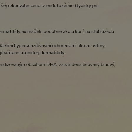
šej rekonvalescencii z endotoxémie (typicky pri
rmatitídy au mačiek, podobne ako u koní, na stabilizáciu
alšími hypersenzitívnymi ochoreniami okrem astmy,
ií vrátane atopickej dermatitídy.
andardizovaným obsahom DHA, za studena lisovaný ľanový,