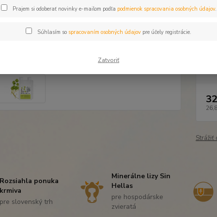
krmivo
Prajem si odoberať novinky e-mailom podľa
podmienok spracovania osobných údajov
.
DHA = 
kyseli
Súhlasím so
spracovaním osobných údajov
pre účely registrácie.
Zatvoriť
Dos
32
26,
Strážiť
Minerálne lizy Sin
Rozsiahla ponuka
Hellas
krmiva
pre hospodárske
pre slovenský trh
zvieratá