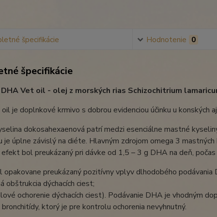
etné špecifikácie
Hodnotenie
0
tné špecifikácie
HA Vet oil - olej z morských rias Schizochitrium lamaricu
il je doplnkové krmivo s dobrou evidenciou účinku u konských aj 
elina dokosahexaenová patrí medzi esenciálne mastné kyseliny,
 je úplne závislý na diéte. Hlavným zdrojom omega 3 mastných ky
 efekt bol preukázaný pri dávke od 1,5 – 3 g DHA na deň, poča
ol opakovane preukázaný pozitívny vplyv dlhodobého podávania 
á obštrukcia dýchacích ciest;
alové ochorenie dýchacích ciest). Podávanie DHA je vhodným do
j bronchitídy, ktorý je pre kontrolu ochorenia nevyhnutný.