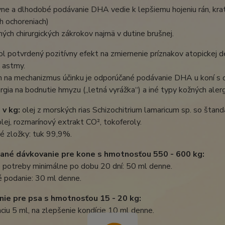
ne a dlhodobé podávanie DHA vedie k lepšiemu hojeniu rán, krat
h ochoreniach)
ných chirurgických zákrokov najmä v dutine brušnej.
l potvrdený pozitívny efekt na zmiernenie príznakov atopickej de
 astmy.
 na mechanizmus účinku je odporúčané podávanie DHA u koní s ď
ergia na bodnutie hmyzu („letná vyrážka“) a iné typy kožných alerg
 v kg:
olej z morských rias Schizochitrium lamaricum sp. so št
lej, rozmarínový extrakt CO², tokoferoly.
é zložky: tuk 99,9%.
ané dávkovanie pre kone s hmotnosťou 550 - 600 kg:
 potreby minimálne po dobu 20 dní: 50 ml denne.
 podanie: 30 ml denne.
ie pre psa s hmotnosťou 15 - 20 kg:
ciu 5 ml, na zlepšenie kondície 10 ml denne.