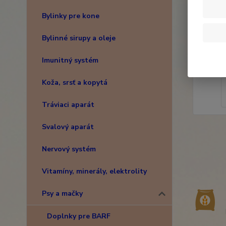
Bylinky pre kone
Bylinné sirupy a oleje
Imunitný systém
Koža, srsť a kopytá
Tráviaci aparát
Svalový aparát
Nervový systém
Vitamíny, minerály, elektrolity
Psy a mačky
Doplnky pre BARF