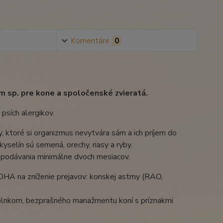
Komentáre
0
m sp. pre kone a spoločenské zvieratá.
psích alergikov.
 ktoré si organizmus nevytvára sám a ich príjem do
selín sú semená, orechy, riasy a ryby.
s podávania minimálne dvoch mesiacov.
DHA na zníženie prejavov: konskej astmy (RAO,
plnkom, bezprašného manažmentu koní s príznakmi