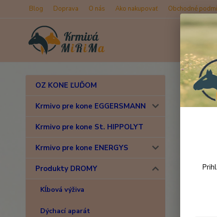
Blog
Doprava
O nás
Ako nakupovať
Obchodné podmi
Úvod
OZ KONE ĽUĎOM
Drom
Krmivo pre kone EGGERSMANN
Krmivo pre kone St. HIPPOLYT
Krmivo pre kone ENERGYS
Prih
Produkty DROMY
Kĺbová výživa
Dýchací aparát