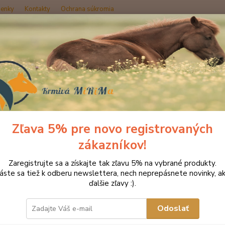
enky
Kontakty
Ochrana súkromia
Hľadať
Produkty DROMY
Psy a mačky
Rastlinné a živočíšne oleje
Dromy
y DHA VET OIL 1l
Zľava 5% pre novo registrovaných
zákazníkov!
Olej
Zaregistrujte sa a získajte tak zľavu 5% na vybrané produkty.
sp. 
láste sa tiež k odberu newslettera, nech neprepásnete novinky, ak
aler
ďalšie zľavy :).
pôvo
Odoslať
Dromy®
sp. pr