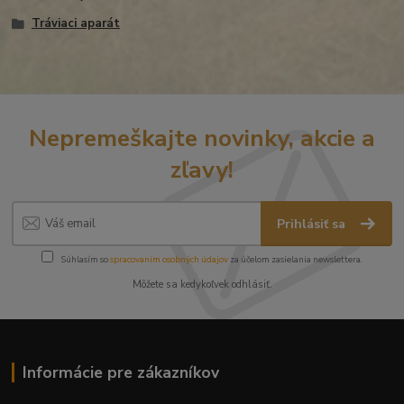
Tráviaci aparát
Nepremeškajte novinky, akcie a
zľavy!
Prihlásiť sa
Súhlasím so
spracovaním osobných údajov
za účelom zasielania newslettera.
Môžete sa kedykoľvek odhlásiť.
Informácie pre zákazníkov