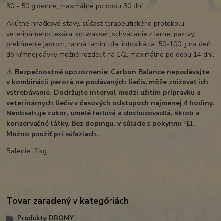
30 - 50 g denne, maximálne po dobu 30 dní.
Akútne hnačkové stavy, súčasť terapeutického protokolu
veterinárneho lekára, kotwasser, schvácanie z jarnej pastvy,
prekŕmenie jadrom, ranná laminitída, intoxikácia: 50-100 g na deň
do kŕmnej dávky možné rozdeliť na 1/2, maximálne po dobu 14 dní.
⚠
Bezpečnostné upozornenie: Carbon Balance nepodávajte
v kombinácii perorálne podávaných liečiv, môže znižovať ich
vstrebávanie. Dodržujte interval medzi užitím prípravku a
veterinárnych liečiv v časových odstupoch najmenej 4 hodiny.
Neobsahuje cukor, umelé farbivá a dochucovadlá, škrob a
konzervačné látky. Bez dopingu, v súlade s pokynmi FEI.
Možno použiť pri súťažiach.
Balenie: 2 kg
Tovar zaradený v kategóriách
Produkty DROMY