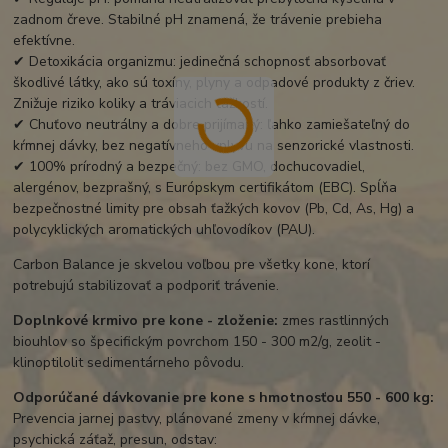
zadnom čreve. Stabilné pH znamená, že trávenie prebieha
efektívne.
✔ Detoxikácia organizmu: jedinečná schopnosť absorbovať
škodlivé látky, ako sú toxíny, plyny a odpadové produkty z čriev.
Znižuje riziko koliky a tráviacich ťažkostí.
✔ Chuťovo neutrálny a dobre prijímaný: ľahko zamiešateľný do
kŕmnej dávky, bez negatívneho vplyvu na senzorické vlastnosti.
✔ 100% prírodný a bezpečný: bez GMO, dochucovadiel,
alergénov, bezprašný, s Európskym certifikátom (EBC). Spĺňa
bezpečnostné limity pre obsah ťažkých kovov (Pb, Cd, As, Hg) a
polycyklických aromatických uhľovodíkov (PAU).
Carbon Balance je skvelou voľbou pre všetky kone, ktorí
potrebujú stabilizovať a podporiť trávenie.
Doplnkové krmivo pre kone - zloženie:
zmes rastlinných
biouhlov so špecifickým povrchom 150 - 300 m2/g, zeolit ​​-
klinoptilolit sedimentárneho pôvodu.
Odporúčané dávkovanie pre kone s hmotnosťou 550 - 600 kg:
Prevencia jarnej pastvy, plánované zmeny v kŕmnej dávke,
psychická záťaž, presun, odstav: