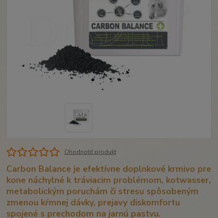
Ohodnotiť produkt
Carbon Balance je efektívne doplnkové krmivo pre
kone náchylné k tráviacim problémom, kotwasser,
metabolickým poruchám či stresu spôsobeným
zmenou kŕmnej dávky, prejavy diskomfortu
spojené s prechodom na jarnú pastvu.