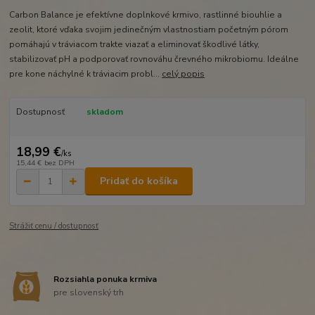
Carbon Balance je efektívne doplnkové krmivo, rastlinné biouhlie a
zeolit, ktoré vďaka svojim jedinečným vlastnostiam početným pórom
pomáhajú v tráviacom trakte viazať a eliminovať škodlivé látky,
stabilizovať pH a podporovať rovnováhu črevného mikrobiomu. Ideálne
pre kone náchylné k tráviacim probl...
celý popis
Dostupnosť
skladom
18,99 €
/
ks
15,44 €
bez DPH
Pridať do košíka
Strážiť cenu / dostupnosť
Rozsiahla ponuka krmiva
pre slovenský trh