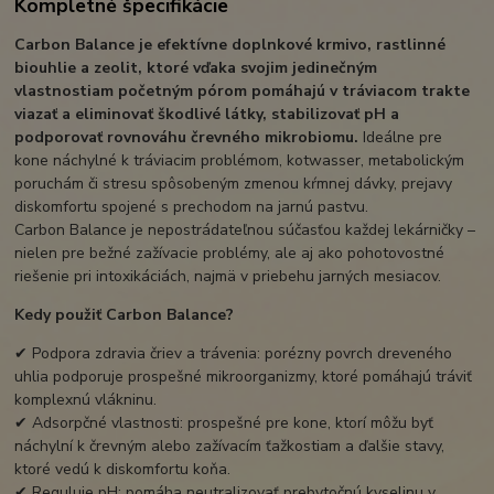
Kompletné špecifikácie
Carbon Balance je efektívne doplnkové krmivo, rastlinné
biouhlie a zeolit, ktoré vďaka svojim jedinečným
vlastnostiam početným pórom pomáhajú v tráviacom trakte
viazať a eliminovať škodlivé látky, stabilizovať pH a
podporovať rovnováhu črevného mikrobiomu.
Ideálne pre
kone náchylné k tráviacim problémom, kotwasser, metabolickým
poruchám či stresu spôsobeným zmenou kŕmnej dávky, prejavy
diskomfortu spojené s prechodom na jarnú pastvu.
Carbon Balance je nepostrádateľnou súčasťou každej lekárničky –
nielen pre bežné zažívacie problémy, ale aj ako pohotovostné
riešenie pri intoxikáciách, najmä v priebehu jarných mesiacov.
Kedy použiť Carbon Balance?
✔ Podpora zdravia čriev a trávenia: porézny povrch dreveného
uhlia podporuje prospešné mikroorganizmy, ktoré pomáhajú tráviť
komplexnú vlákninu.
✔ Adsorpčné vlastnosti: prospešné pre kone, ktorí môžu byť
náchylní k črevným alebo zažívacím ťažkostiam a ďalšie stavy,
ktoré vedú k diskomfortu koňa.
✔ Reguluje pH: pomáha neutralizovať prebytočnú kyselinu v