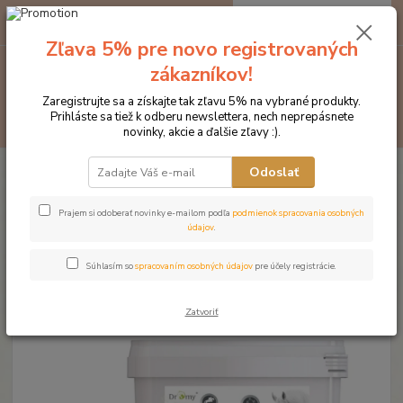
0
ks
EUR
za
0 €
Zľava 5% pre novo registrovaných
zákazníkov!
Menu
Zaregistrujte sa a získajte tak zľavu 5% na vybrané produkty.
Prihláste sa tiež k odberu newslettera, nech neprepásnete
Hľadať
novinky, akcie a ďalšie zľavy :).
Úvod
Produkty DROMY
Tráviaci aparát
Dromy Carbon Balance 2
Odoslať
kg + 20 % ZDARMA
Dromy Carbon Balance 2 kg + 20
Prajem si odoberať novinky e-mailom podľa
podmienok spracovania osobných
údajov
.
% ZDARMA
Súhlasím so
spracovaním osobných údajov
pre účely registrácie.
Novinka
Zatvoriť