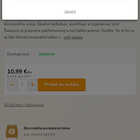
Ohodnotiť produkt
CBD šampón pre zvieratá - kúpanie jedna radosťVeľmi kvalitný šampón
Zatvoriť
pre zvieratá. Kombinuje v sebe účinky CBD a za studena lisovaného
konopného oleja. Skvele hydratuje, posilňuje a regeneruje srsť.
Šampón je príjemne parfémovaný a len ľahko penivý. Uvidíte, že si ho vy
aj Váš domáci maznáčik ľahko z...
celý popis
Dostupnosť
skladom
10,99 €
/
ks
8,93 €
bez DPH
Pridať do košíka
Strážiť cenu / dostupnosť
Rozsiahla ponuka krmiva
pre slovenský trh