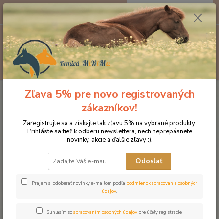
0
ks
EUR
za
0 €
Menu
Hľadať
Zľava 5% pre novo registrovaných
Úvod
CBD PRODUKTY PRE PSY A KONE
CBD šampón pre zvieratá
125 ml
zákazníkov!
CBD šampón pre zvieratá 125 ml
Zaregistrujte sa a získajte tak zľavu 5% na vybrané produkty.
Prihláste sa tiež k odberu newslettera, nech neprepásnete
novinky, akcie a ďalšie zľavy :).
Novinka
Odoslať
Prajem si odoberať novinky e-mailom podľa
podmienok spracovania osobných
údajov
.
Súhlasím so
spracovaním osobných údajov
pre účely registrácie.