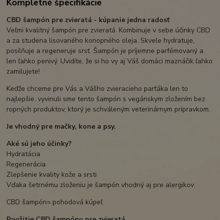
Kompletné špecifikácie
CBD šampón pre zvieratá - kúpanie jedna radosť
Veľmi kvalitný šampón pre zvieratá. Kombinuje v sebe účinky CBD
a za studena lisovaného konopného oleja. Skvele hydratuje,
posilňuje a regeneruje srsť. Šampón je príjemne parfémovaný a
len ľahko penivý. Uvidíte, že si ho vy aj Váš domáci maznáčik ľahko
zamilujete!
Keďže chceme pre Vás a Vášho zvieracieho parťáka len to
najlepšie, vyvinuli sme tento šampón s vegánskym zložením bez
ropných produktov, ktorý je schváleným veterinárnym prípravkom.
Je vhodný pre mačky, kone a psy.
Aké sú jeho účinky?
Hydratácia
Regenerácia
Zlepšenie kvality kože a srsti
Vďaka šetrnému zloženiu je šampón vhodný aj pre alergikov.
CBD šampón= pohodová kúpeľ
Použitie CBD šampónu pre zvieratá