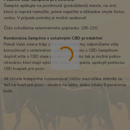
Šampón aplikujte na postihnuté (podráždené) miesto, na srsť,
ktorú si vopred namočíte, jemne napeňte a dôkladne zmyte čistou
vodou. V prípade potreby je možné opakovať.
Číslo schválenia veterinárneho prípravku: 195-22/C
Kombinácia šampónu s ostatnými CBD produktmi
Pokiaľ Vaše zviera trápi zdravotné problémy, odporúčame vždy
konzultovať s veterinárom, prípadne terapiu s CBD šampónom
doplniť ešte o CBD oleje pre psov. Rovnako tak je možné psíkov
stresárov, ktorí majú vyložene strach z kúpania, upokojiť pomocou
CBD kvapiek pre psov.
Ak chcete kompletne rozmaznávať Vášho maznáčika, mrknite sa
tiež na masť pre psov - vhodná na labky, alebo otlaky či poranenia
kože.