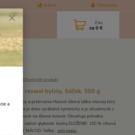
Prihlásenie
EUR
0
ks
za
0 €
Ohodnotiť produkt
nie 500g rezané byliny, Sáčok, 500 g
 kôra pre kĺby a prekrvenie.Hlavná účinná látka vrbovej kôry
cie a
cin. Táto látka je dnes vyrábaná synteticky a je obsiahnutá v
h prostriedkoch na tíšenie bolesti. Obsahuje prírodnú
nu salicylovú, salicin glykosid, taníny.ZLOŽENIE: 100 % vŕbová
rezanáKŔMNY NÁVOD: Veľký...
celý popis