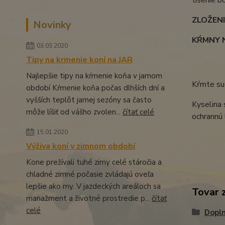
ZLOŽENI
Novinky
KŔMNY 
03.03.2020
Tipy na krmenie koní na JAR
Malý 
Najlepšie tipy na kŕmenie koňa v jarnom
Kŕmte suc
období Kŕmenie koňa počas dlhších dní a
vyšších teplôt jarnej sezóny sa často
Kyselina 
môže líšiť od vášho zvolen...
čítať celé
ochrannú 
15.01.2020
Výživa koní v zimnom období
Kone prežívali tuhé zimy celé stáročia a
chladné zimné počasie zvládajú oveľa
lepšie ako my. V jazdeckých areáloch sa
Tovar 
manažment a životné prostredie p...
čítať
celé
Dopln