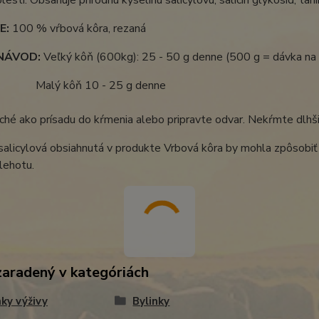
E:
100 % vŕbová kôra, rezaná
NÁVOD:
Veľký kôň (600kg): 25 - 50 g denne (500 g = dávka na c
kôň 10 - 25 g denne
hé ako prísadu do kŕmenia alebo pripravte odvar. Nekŕmte dlhši
salicylová obsiahnutá v produkte Vrbová kôra by mohla zpôsobiť
lehotu.
zaradený v kategóriách
ky výživy
Bylinky