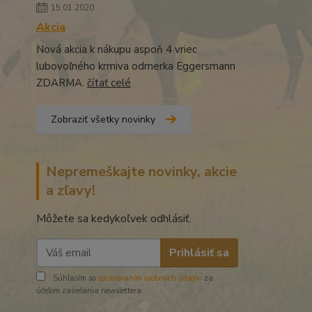
15.01.2020
Akcia
Nová akcia k nákupu aspoň 4 vriec
lubovoľného krmiva odmerka Eggersmann
ZDARMA.
čítať celé
Zobraziť všetky novinky
Nepremeškajte novinky, akcie
a zľavy!
Môžete sa kedykoľvek odhlásiť.
Prihlásiť sa
Súhlasím so
spracovaním osobných údajov
za
účelom zasielania newslettera.