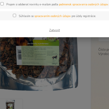
Prajem si odoberať novinky e-mailom podľa
podmienok spracovania osobných údajov
.
Dos
Súhlasím so
spracovaním osobných údajov
pre účely registrácie.
12
Zatvoriť
10,
Číslo p
Výrobc