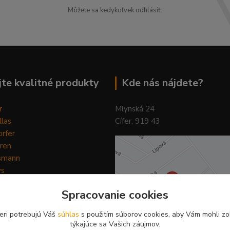
Môžete sa kedykoľvek odhlásiť.
te kvalitné produkty
Kde nás nájdete?
r
Mlynská 24
llas
Cífer, 919 43
rfer
ren
smann
ys
y
Spracovanie cookies
ain Horse
Pilot
eri potrebujú Váš
súhlas
s použitím súborov cookies, aby Vám mohli zo
týkajúce sa Vašich záujmov.