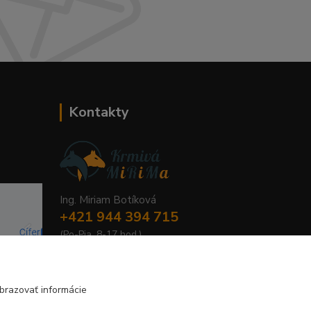
Kontakty
Ing. Miriam Botíková
+421 944 394 715
(Po-Pia, 8-17 hod.)
info@krmivamirima.sk
brazovať informácie