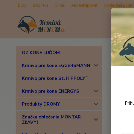
Blog
Doprava
O nás
Ako nakupovať
Obchodné podmi
Úvod
D
OZ KONE ĽUĎOM
Vrbo
Krmivo pre kone EGGERSMANN
Krmivo pre kone St. HIPPOLYT
Krmivo pre kone ENERGYS
Prih
Produkty DROMY
Značka oblečenia MONTAR
ZĽAVY!