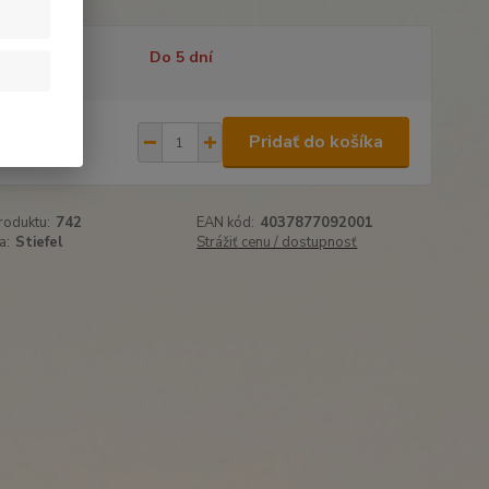
tupnosť
Do 5 dní
,99 €
Pridať do košíka
56 €
bez DPH
roduktu:
742
EAN kód:
4037877092001
a:
Stiefel
Strážiť cenu / dostupnosť