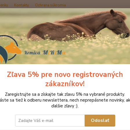
enky
Kontakty
Ochrana súkromia
Hľadať
oplnky výživy
Bylinky
Vrbová kora
vá kora
Zľava 5% pre novo registrovaných
zákazníkov!
bale
Zaregistrujte sa a získajte tak zľavu 5% na vybrané produkty.
Vŕbová
láste sa tiež k odberu newslettera, nech neprepásnete novinky, ak
je sali
ďalšie zľavy :).
mnohýc
kyseli
Odoslať
kôra, 