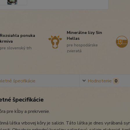
Minerálne lizy Sin
Rozsiahla ponuka
Hellas
krmiva
pre hospodárske
pre slovenský trh
zvieratá
etné špecifikácie
Hodnotenie
0
tné špecifikácie
ra pre kĺby a prekrvenie.
inná látka vrbovej kôry je salicin. Táto látka je dnes vyrábaná s
lesti. Obsahuje prírodnú kyselinu salicylovú, salicin glykosid, taní