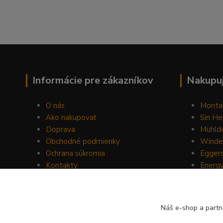
Informácie pre zákazníkov
Nakupuj
O nás
Monta
Ako nakupovať
Sin He
Doprava
Mühldo
Obchodné podmienky
Winde
Ochrana súkromia
Egger
Kontakty
Energ
Blog
Drom
Mount
Horse 
Náš e-shop a partn