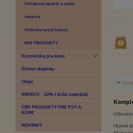
Pohybový aparát a svaly
Imunita
Ochrana proti hmyzu
NAF PRODUKTY
Kozmetika pre kone
Kŕmne doplnky
Oleje
Kompl
KRMIVO - 10% ( kvôli expirácii)
Komple
CBD PRODUKTY PRE PSY A
KONE
Vŕbová kô
NOVINKY
Hlavná úč
tíšenie bo