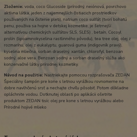
Zloženie:
voda, coco Glucoside (prírodný, neiónová, povrchovo
aktívna látka, jeden z najjemnejších čistiacich prostriedkov
používaných na čistenie pleti), natrium coco sulfát (tvorí bohatú
penu, používa sa hojne v detskej kozmetike, je šetrnejší
alternatívou chemických sulfátov SLS, SLES) , betaín, Cocoyl
prolín (lipoaminokyselina rastlinného pôvodu), tea tree olej, olej z
rozmarínu, olej z eukalyptu, guarová guma (indigovník pravý),
kyselina mliečna, sorban draselný, xantán, chlorofyl, benzoan
sodný, aloe vera. Benzoan sodný a sorban draselný slúžia ako
konzervačné látky prírodnej kozmetiky.
Návod na použitie:
Nastriekajte pomocou rozprašovača ZEDAN
Špeciálny šampón pre kone s letnou vyrážkou rovnomerne na
dobre navlhčenú srsť a nechajte chvíľu pôsobiť. Potom dôkladne
opláchnite vodou. Dotknutej oblasti po aplikácii ošetrite
produktom ZEDAN tisíc olej pre kone s letnou vyrážkou alebo
Prírodné hojivé mlieko