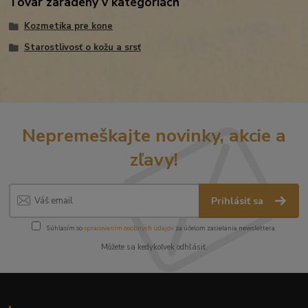
Tovar zaradený v kategóriách
Kozmetika pre kone
Starostlivosť o kožu a srsť
Nepremeškajte novinky, akcie a
zľavy!
Prihlásiť sa
Súhlasím so
spracovaním osobných údajov
za účelom zasielania newslettera.
Môžete sa kedykoľvek odhlásiť.