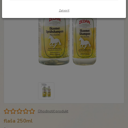
Zatvoriť
Ohodnotiť produkt
flaša 250ml