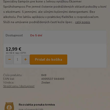
Špeciálny šampón pre kone s letnou vyrážkou Ekzemer
Sprühshampoo.Pre jemné čistenie podráždených oblastí pokožky u koní
s ekzémami. S jemnými, ale silnými bylinnými detergentami. Bez
alkoholu. Pre ľahšiu aplikáciu v praktickej fľaštičke s rozprašovačom.
Slúži na umývanie podráždených častí kože špec...
celý popis
Dostupnosť
Do 5 dní
12,99 €
10,56 €
bez DPH
Pridať do košíka
Číslo produktu:
849
EAN kód:
4005537 044400
Výrobca:
Zedan
Strážiť cenu / dostupnosť
Rozsiahla ponuka krmiva
pre slovenský trh