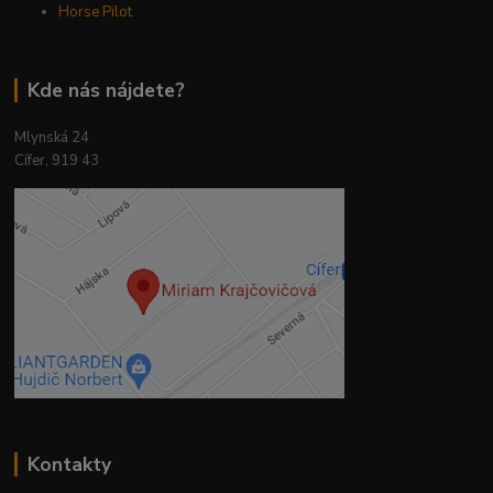
Horse Pilot
Kde nás nájdete?
Mlynská 24
Cífer, 919 43
Kontakty