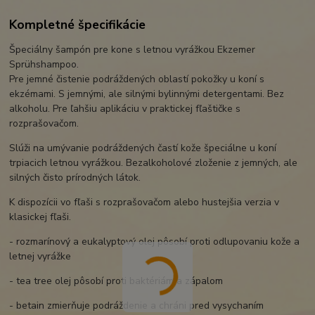
Kompletné špecifikácie
Špeciálny šampón pre kone s letnou vyrážkou Ekzemer
Sprühshampoo.
Pre jemné čistenie podráždených oblastí pokožky u koní s
ekzémami. S jemnými, ale silnými bylinnými detergentami. Bez
alkoholu. Pre ľahšiu aplikáciu v praktickej fľaštičke s
rozprašovačom.
Slúži na umývanie podráždených častí kože špeciálne u koní
trpiacich letnou vyrážkou. Bezalkoholové zloženie z jemných, ale
silných čisto prírodných látok.
K dispozícii vo fľaši s rozprašovačom alebo hustejšia verzia v
klasickej fľaši.
- rozmarínový a eukalyptový olej pôsobí proti odlupovaniu kože a
letnej vyrážke
- tea tree olej pôsobí proti baktériám a zápalom
- betain zmierňuje podráždenie a chráni pred vysychaním