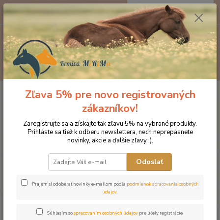
0
ks
EUR
za
0 €
Menu
Hľadať
Zľava 5% pre novo registrovaných
Úvod
Kozmetika pre kone
Starostlivosť o kožu a srsť
Špeciálny
šampón pre kone s letným ekzémom
zákazníkov!
Špeciálny šampón pre kone s
Zaregistrujte sa a získajte tak zľavu 5% na vybrané produkty.
Prihláste sa tiež k odberu newslettera, nech neprepásnete
letným ekzémom
novinky, akcie a ďalšie zľavy :).
Odoslať
Prajem si odoberať novinky e-mailom podľa
podmienok spracovania osobných
údajov
.
Súhlasím so
spracovaním osobných údajov
pre účely registrácie.