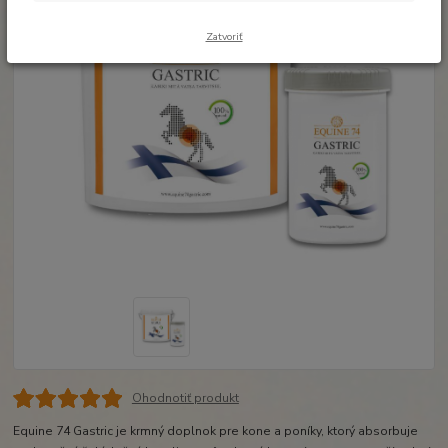
Zatvoriť
Ohodnotiť produkt
Equine 74 Gastric je krmný doplnok pre kone a poníky, ktorý absorbuje