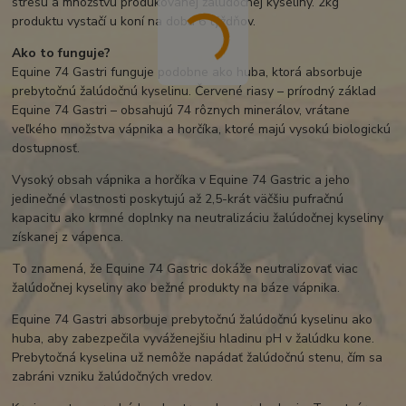
stresu a množstvu produkovanej žalúdočnej kyseliny. 2kg
produktu vystačí u koní na dobu 6 týždňov.
Ako to funguje?
Equine 74 Gastri funguje podobne ako huba, ktorá absorbuje
prebytočnú žalúdočnú kyselinu. Červené riasy – prírodný základ
Equine 74 Gastri – obsahujú 74 rôznych minerálov, vrátane
veľkého množstva vápnika a horčíka, ktoré majú vysokú biologickú
dostupnosť.
Vysoký obsah vápnika a horčíka v Equine 74 Gastric a jeho
jedinečné vlastnosti poskytujú až 2,5-krát väčšiu pufračnú
kapacitu ako krmné doplnky na neutralizáciu žalúdočnej kyseliny
získanej z vápenca.
To znamená, že Equine 74 Gastric dokáže neutralizovať viac
žalúdočnej kyseliny ako bežné produkty na báze vápnika.
Equine 74 Gastri absorbuje prebytočnú žalúdočnú kyselinu ako
huba, aby zabezpečila vyváženejšiu hladinu pH v žalúdku kone.
Prebytočná kyselina už nemôže napádať žalúdočnú stenu, čím sa
zabráni vzniku žalúdočných vredov.