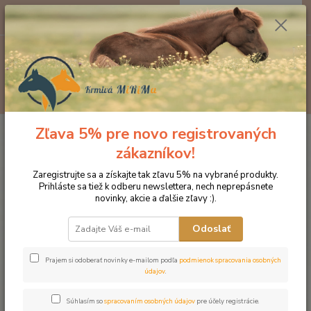
0
ks
EUR
za
0 €
Menu
Hľadať
Zľava 5% pre novo registrovaných
Úvod
Doplnky výživy
Špeciálna prírodná zmes proti žalúdočným vredom
Gastric, 2kg pelety
zákazníkov!
Špeciálna prírodná zmes proti
Zaregistrujte sa a získajte tak zľavu 5% na vybrané produkty.
Prihláste sa tiež k odberu newslettera, nech neprepásnete
žalúdočným vredom Gastric, 2kg
novinky, akcie a ďalšie zľavy :).
pelety
Odoslať
Novinka
Prajem si odoberať novinky e-mailom podľa
podmienok spracovania osobných
údajov
.
Súhlasím so
spracovaním osobných údajov
pre účely registrácie.