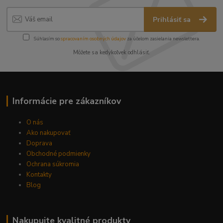
Prihlásiť sa
Súhlasím so
spracovaním osobných údajov
za účelom zasielania newslettera.
Môžete sa kedykoľvek odhlásiť.
Informácie pre zákazníkov
O nás
Ako nakupovať
Doprava
Obchodné podmienky
Ochrana súkromia
Kontakty
Blog
Nakupujte kvalitné produkty