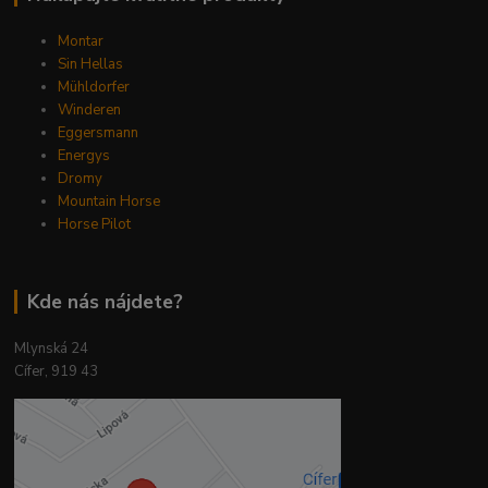
Montar
Sin Hellas
Mühldorfer
Winderen
Eggersmann
Energys
Dromy
Mountain Horse
Horse Pilot
Kde nás nájdete?
Mlynská 24
Cífer, 919 43