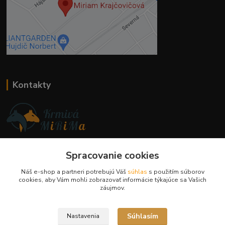
Kontakty
Ing. Miriam Botíková
+421 944 394 715
Spracovanie cookies
(Po-Pia, 8-17 hod.)
Náš e-shop a partneri potrebujú Váš
súhlas
s použitím súborov
cookies, aby Vám mohli zobrazovať informácie týkajúce sa Vašich
info@krmivamirima.sk
záujmov.
Súhlasím
Nastavenia