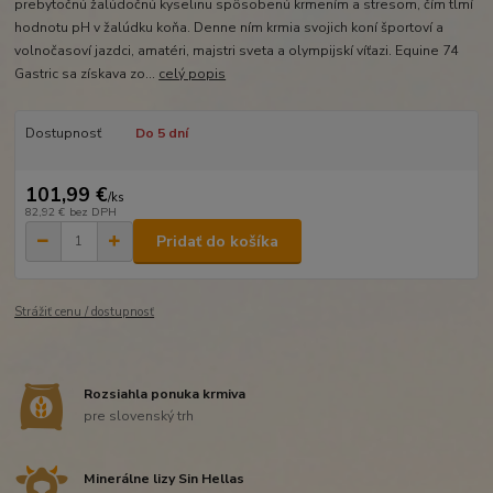
prebytočnú žalúdočnú kyselinu spôsobenú krmením a stresom, čím tlmí
hodnotu pH v žalúdku koňa. Denne ním krmia svojich koní športoví a
volnočasoví jazdci, amatéri, majstri sveta a olympijskí víťazi. Equine 74
Gastric sa získava zo...
celý popis
Dostupnosť
Do 5 dní
101,99 €
/
ks
82,92 €
bez DPH
Pridať do košíka
Strážiť cenu / dostupnosť
Rozsiahla ponuka krmiva
pre slovenský trh
Minerálne lizy Sin Hellas