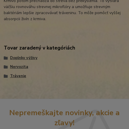
Krmivo potom prechádza do streva bez prekyslenia. To vytvára
väčšiu rovnováhu strevnej mikroflóry a umožňuje strevným
baktériám lepšie zpracovávať tráveninu. To môže pomôcť vyššej
absorpcii živín z krmiva.
Tovar zaradený v kategóriách
Doplnky výživy
Nervozita
Trávenie
Nepremeškajte novinky, akcie a
zľavy!