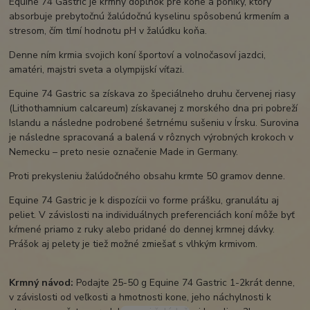
Equine 74 Gastric je krmný doplnok pre kone a poníky, ktorý
absorbuje prebytočnú žalúdočnú kyselinu spôsobenú krmením a
stresom, čím tlmí hodnotu pH v žalúdku koňa.
Denne ním krmia svojich koní športoví a volnočasoví jazdci,
amatéri, majstri sveta a olympijskí víťazi.
Equine 74 Gastric sa získava zo špeciálneho druhu červenej riasy
(Lithothamnium calcareum) získavanej z morského dna pri pobreží
Islandu a následne podrobené šetrnému sušeniu v Írsku. Surovina
je následne spracovaná a balená v rôznych výrobných krokoch v
Nemecku – preto nesie označenie Made in Germany.
Proti prekysleniu žalúdočného obsahu krmte 50 gramov denne.
Equine 74 Gastric je k dispozícii vo forme prášku, granulátu aj
peliet. V závislosti na individuálnych preferenciách koní môže byť
kŕmené priamo z ruky alebo pridané do dennej krmnej dávky.
Prášok aj pelety je tiež možné zmiešať s vlhkým krmivom.
Krmný návod:
Podajte 25-50 g Equine 74 Gastric 1-2krát denne,
v závislosti od veľkosti a hmotnosti kone, jeho náchylnosti k