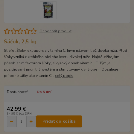
Ohodnotiť produkt
Sáčok, 2,5 kg
Stiefel Šípky, extraporcia vitamínu C. Iným názvom tiež divoká ruža. Plod
šípky vzniká z krehkého bieleho kvetu divokej ruže. Najdôležitejším
pôsobiacim faktorom šípky je vysoký obsah vitamínu C. Tým je
posilňovaný imunitnýí systém a stimulovaný krvný obeh. Obsahuje
prírodné látky ako vitamín C...
celý popis
Dostupnosť
Do 5 dní
42,99 €
34,95 €
bez DPH
Pridať do košíka