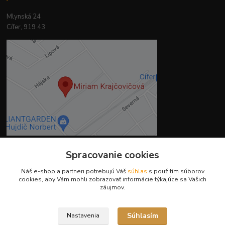
Mlynská 24
Cífer, 919 43
Spracovanie cookies
Kontakty
Náš e-shop a partneri potrebujú Váš
súhlas
s použitím súborov
cookies, aby Vám mohli zobrazovať informácie týkajúce sa Vašich
záujmov.
Súhlasím
Nastavenia