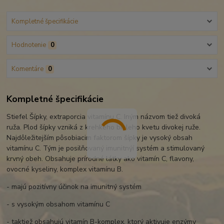
Kompletné špecifikácie
Hodnotenie
0
Komentáre
0
Kompletné špecifikácie
Stiefel Šípky, extraporcia vitamínu C. Iným názvom tiež divoká
ruža. Plod šípky vzniká z krehkého bieleho kvetu divokej ruže.
Najdôležitejším pôsobiacim faktorom šípky je vysoký obsah
vitamínu C. Tým je posilňovaný imunitnýí systém a stimulovaný
krvný obeh. Obsahuje prírodné látky ako vitamín C, flavony,
ovocné kyseliny, komplex vitamínu B.
- majú pozitívny účinok na imunitný systém
- s vysokým obsahom vitamínu C
- taktiež obsahujú vitamín B-komplex, ktorý aktivuje enzýmy