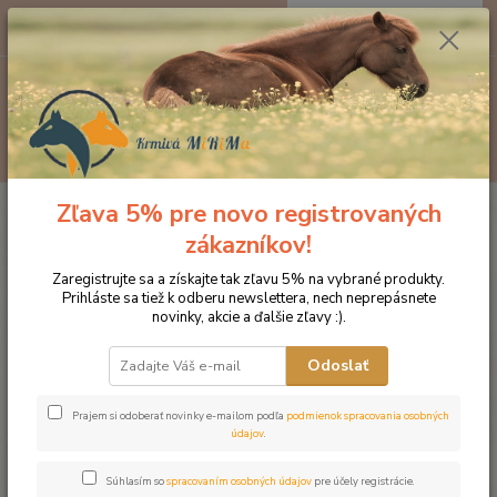
0
ks
EUR
za
0 €
Menu
Hľadať
Zľava 5% pre novo registrovaných
Úvod
Doplnky výživy
Bylinky
Šípky 2,5 kg
zákazníkov!
Šípky 2,5 kg
Zaregistrujte sa a získajte tak zľavu 5% na vybrané produkty.
Prihláste sa tiež k odberu newslettera, nech neprepásnete
novinky, akcie a ďalšie zľavy :).
Odoslať
Prajem si odoberať novinky e-mailom podľa
podmienok spracovania osobných
údajov
.
Súhlasím so
spracovaním osobných údajov
pre účely registrácie.