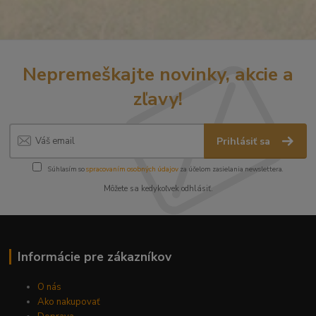
Nepremeškajte novinky, akcie a
zľavy!
Prihlásiť sa
Súhlasím so
spracovaním osobných údajov
za účelom zasielania newslettera.
Môžete sa kedykoľvek odhlásiť.
Informácie pre zákazníkov
O nás
Ako nakupovať