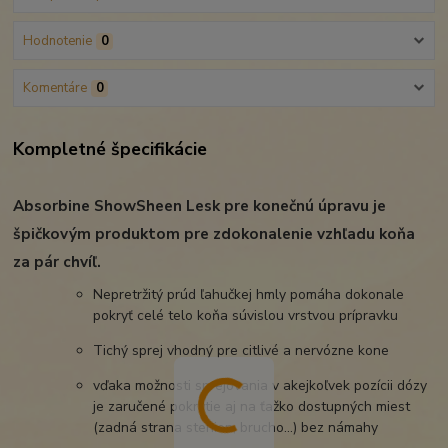
Hodnotenie
0
Komentáre
0
Kompletné špecifikácie
Absorbine ShowSheen Lesk pre konečnú úpravu je
špičkovým produktom pre zdokonalenie vzhľadu koňa
za pár chvíľ.
Nepretržitý prúd ľahučkej hmly pomáha dokonale
pokryť celé telo koňa súvislou vrstvou prípravku
Tichý sprej vhodný pre citlivé a nervózne kone
vďaka možnosti sprejovania v akejkoľvek pozícii dózy
je zaručené pokrytie aj na ťažko dostupných miest
(zadná strana stehien, brucho…) bez námahy