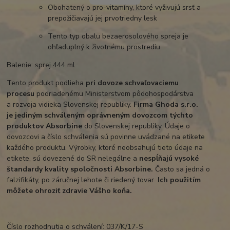
Obohatený o pro-vitamíny, ktoré vyživujú srsť a
prepožičiavajú jej prvotriedny lesk
Tento typ obalu bezaerosolového spreja je
ohľaduplný k životnému prostrediu
Balenie: sprej 444 ml
Tento produkt podlieha
pri dovoze schvaľovaciemu
procesu
podriadenému Ministerstvom pôdohospodárstva
a rozvoja vidieka Slovenskej republiky.
Firma Ghoda s.r.o.
je
jediným schváleným oprávneným dovozcom týchto
produktov Absorbine
do Slovenskej republiky. Údaje o
dovozcovi a číslo schválenia sú povinne uvádzané na etikete
každého produktu. Výrobky, ktoré neobsahujú tieto údaje na
etikete, sú dovezené do SR nelegálne a
nespĺňajú vysoké
štandardy kvality spoločnosti Absorbine.
Často sa jedná o
falzifikáty, po záručnej lehote či riedený tovar.
I
ch použitím
môžete ohroziť zdravie Vášho koňa.
Číslo rozhodnutia o schválení: 037/K/17-S