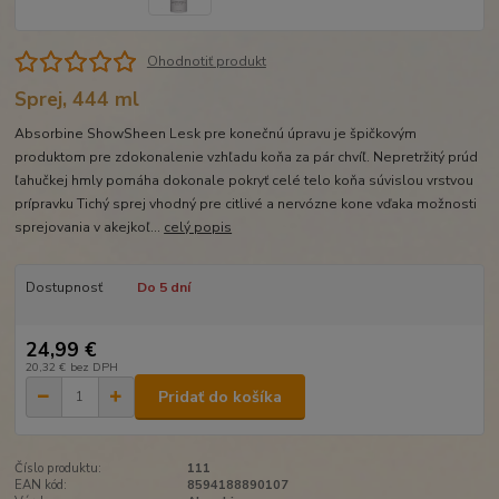
Ohodnotiť produkt
Sprej, 444 ml
Absorbine ShowSheen Lesk pre konečnú úpravu je špičkovým
produktom pre zdokonalenie vzhľadu koňa za pár chvíľ. Nepretržitý prúd
ľahučkej hmly pomáha dokonale pokryť celé telo koňa súvislou vrstvou
prípravku Tichý sprej vhodný pre citlivé a nervózne kone vďaka možnosti
sprejovania v akejkoľ...
celý popis
Dostupnosť
Do 5 dní
24,99 €
20,32 €
bez DPH
Pridať do košíka
Číslo produktu:
111
EAN kód:
8594188890107