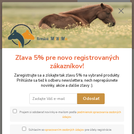
0
ks
EUR
za
0 €
Menu
Hľadať
Zľava 5% pre novo registrovaných
Úvod
Kozmetika pre kone
Starostlivosť o kožu a srsť
SHOWSHEEN
LESK PRE KONEČNÚ ÚPRAVU
zákazníkov!
SHOWSHEEN LESK PRE
Zaregistrujte sa a získajte tak zľavu 5% na vybrané produkty.
Prihláste sa tiež k odberu newslettera, nech neprepásnete
KONEČNÚ ÚPRAVU
novinky, akcie a ďalšie zľavy :).
Odoslať
Prajem si odoberať novinky e-mailom podľa
podmienok spracovania osobných
údajov
.
Súhlasím so
spracovaním osobných údajov
pre účely registrácie.