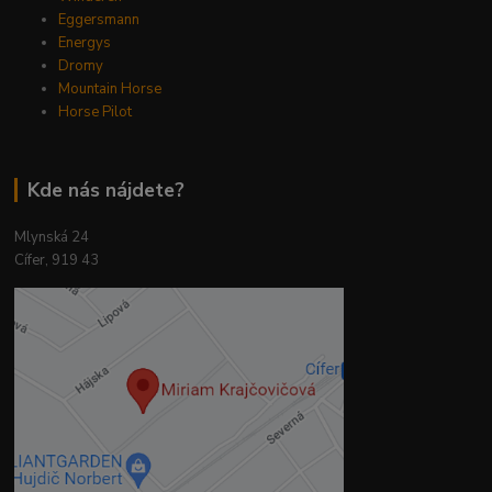
Eggersmann
Energys
Dromy
Mountain Horse
Horse Pilot
Kde nás nájdete?
Mlynská 24
Cífer, 919 43