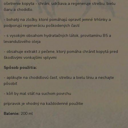
ošetrenie kopyta - chráni, udržiava a regeneruje strelku, bielu
čiaru a chodidlo.
- bohatý na zložky, ktoré pomáhajú opraviť jemné trhlinky a
podporujú regeneráciu poškodených častí
- s vysokým obsahom hydratačných látok, provitamínu B5 a
levanduľového oleja
- obsahuje extrakt z pečene, ktorý pomáha chrániť kopytá pred
škodlivými vonkajšími vplyvmi
Spôsob použitia:
- aplikujte na chodidlovú časť, strelku a bielu líniu a nechajte
pôsobiť
- kôň by mal stáť na suchom povrchu
prípravok je vhodný na každodenné použitie
Balenie:
200 ml