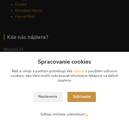
Dromy
Mountain Horse
Horse Pilot
Kde nás nájdete?
Mlynská 24
Cífer, 919 43
Spracovanie cookies
Náš e-shop a partneri potrebujú Váš
súhlas
s použitím súborov
cookies, aby Vám mohli zobrazovať informácie týkajúce sa Vašich
záujmov.
Súhlasím
Nastavenia
Súhlas môžete odmietnuť
tu
.