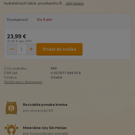
hydratačných látok, provitamínu B...
celý popis
Dostupnosť
Do 5 dní
23,99 €
19,50 €
bez DPH
Pridať do košíka
Číslo produktu:
980
EAN kód:
4 037877 09470 8
Výrobca:
Stiefel
Strážiť cenu / dostupnosť
Rozsiahla ponuka krmiva
pre slovenský trh
Minerálne lizy Sin Hellas
pre hospodárske zvieratá