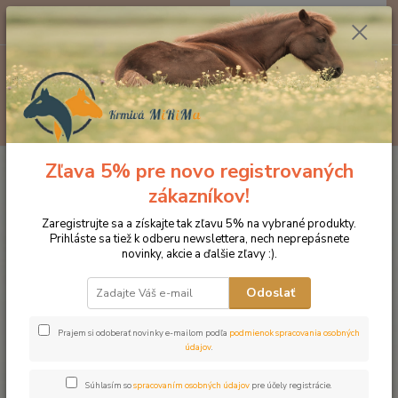
0
ks
EUR
za
0 €
Menu
Hľadať
Zľava 5% pre novo registrovaných
Úvod
Kozmetika pre kone
Starostlivosť o kopytá
Proti hnilobe kopýt
prevent
zákazníkov!
Proti hnilobe kopýt prevent
Zaregistrujte sa a získajte tak zľavu 5% na vybrané produkty.
Prihláste sa tiež k odberu newslettera, nech neprepásnete
novinky, akcie a ďalšie zľavy :).
Odoslať
Prajem si odoberať novinky e-mailom podľa
podmienok spracovania osobných
údajov
.
Súhlasím so
spracovaním osobných údajov
pre účely registrácie.