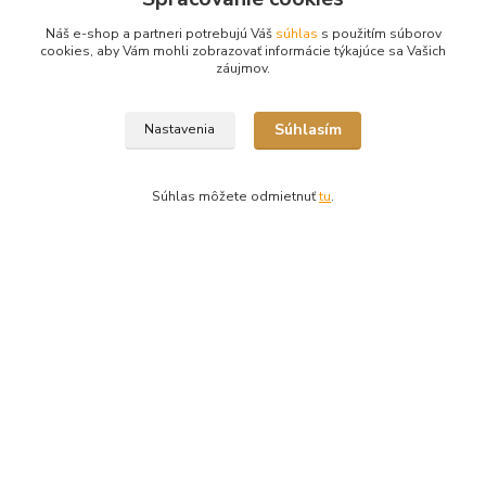
Náš e-shop a partneri potrebujú Váš
súhlas
s použitím súborov
cookies, aby Vám mohli zobrazovať informácie týkajúce sa Vašich
záujmov.
Kontakty
Súhlasím
Nastavenia
Súhlas môžete odmietnuť
tu
.
Ing. Miriam Botíková
+421 944 394 715
(Po-Pia, 8-17 hod.)
info@krmivamirima.sk
Vytvorené na
Eshop-rychlo.sk