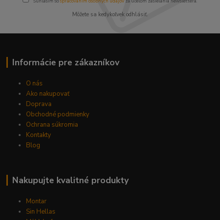
Súhlasím so
spracovaním osobných údajov
za účelom zasielania newslettera.
Môžete sa kedykoľvek odhlásiť.
Informácie pre zákazníkov
O nás
Ako nakupovať
Doprava
Obchodné podmienky
Ochrana súkromia
Kontakty
Blog
Nakupujte kvalitné produkty
Montar
Sin Hellas