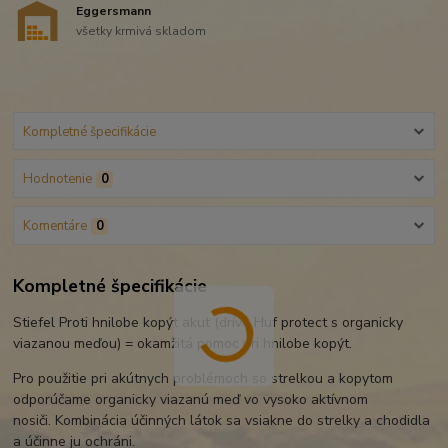
Eggersmann
všetky krmivá skladom
Kompletné špecifikácie
Hodnotenie
0
Komentáre
0
Kompletné špecifikácie
Stiefel Proti hnilobe kopýt akut (dríve Huf protect s organicky
viazanou meďou) = okamžitá pomoc pri hnilobe kopýt.
Pro použitie pri akútnych problémoch so strelkou a kopytom
odporúčame organicky viazanú meď vo vysoko aktívnom
nosiči. Kombinácia účinných látok sa vsiakne do strelky a chodidla
a účinne ju ochráni.