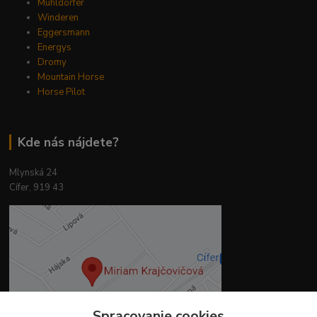
Mühldorfer
Winderen
Eggersmann
Energys
Dromy
Mountain Horse
Horse Pilot
Kde nás nájdete?
Mlynská 24
Cífer, 919 43
Spracovanie cookies