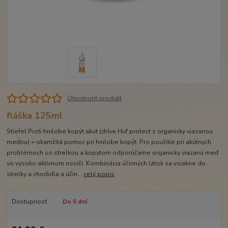
Ohodnotiť produkt
fláška 125ml
Stiefel Proti hnilobe kopýt akut (dríve Huf protect s organicky viazanou
meďou) = okamžitá pomoc pri hnilobe kopýt. Pro použitie pri akútnych
problémoch so strelkou a kopytom odporúčame organicky viazanú meď
vo vysoko aktívnom nosiči. Kombinácia účinných látok sa vsiakne do
strelky a chodidla a účin...
celý popis
Dostupnosť
Do 5 dní