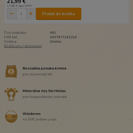
21,99 €
17,88 €
bez DPH
Pridať do košíka
Číslo produktu:
981
EAN kód:
4037877162216
Výrobca:
Stiefel
Strážiť cenu / dostupnosť
Rozsiahla ponuka krmiva
pre slovenský trh
Minerálne lizy Sin Hellas
pre hospodárske zvieratá
Winderen
na SVK jedine u nás