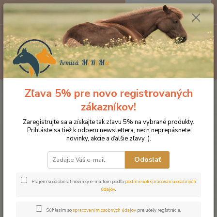
0
ks
EUR
za
0 €
Menu
Hľadať
Zľava 5% pre novo registrovaných
Úvod
Kozmetika pre kone
Starostlivosť o kopytá
Proti hnilobe kopýt
akut
zákazníkov!
Proti hnilobe kopýt akut
Zaregistrujte sa a získajte tak zľavu 5% na vybrané produkty.
Prihláste sa tiež k odberu newslettera, nech neprepásnete
novinky, akcie a ďalšie zľavy :).
Odoslať
Prajem si odoberať novinky e-mailom podľa
podmienok spracovania osobných
údajov
.
Súhlasím so
spracovaním osobných údajov
pre účely registrácie.