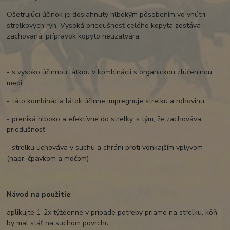
Ošetrujúci účinok je dosiahnutý hlbokým pôsobením vo vnútri
strelkových rýh. Vysoká priedušnosť celého kopyta zostáva
zachovaná, prípravok kopyto neuzatvára.
- s vysoko účinnou látkou v kombinácii s organickou zlúčeninou
medi
- táto kombinácia látok účinne impregnuje strelku a rohovinu
- preniká hlboko a efektívne do strelky, s tým, že zachováva
priedušnosť
- strelku uchováva v suchu a chráni proti vonkajším vplyvom
(napr. čpavkom a močom)
Návod na použitie
:
aplikujte 1-2x týždenne v prípade potreby priamo na strelku, kôň
by mal stáť na suchom povrchu