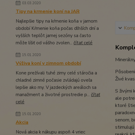
03.03.2020
Tipy na krmenie koní na JAR
Najlepšie tipy na kŕmenie koňa v jarnom
Kompl
období Kŕmenie koňa počas dlhších dní a
vyšších teplôt jarnej sezóny sa často
môže líšiť od vášho zvolen...
čítať celé
Komple
15.01.2020
Minerálny
Výživa koní v zimnom období
Pôsobenie
Kone prežívali tuhé zimy celé stáročia a
Živé kvas
chladné zimné počasie zvládajú oveľa
lepšie ako my. V jazdeckých areáloch sa
S živými 
manažment a životné prostredie p...
čítať
ale potre
celé
ktoré šti
paradoxn
15.01.2020
senom, bu
Akcia
stimulujú
Nová akcia k nákupu aspoň 4 vriec
reakcii, 