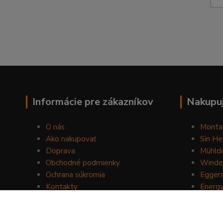
Informácie pre zákazníkov
Nakupuj
O nás
Monta
Ako nakupovať
Sin He
Doprava
Mühldo
Obchodné podmienky
Winde
Ochrana súkromia
Egger
Kontakty
Energ
Blog
Drom
Mount
Horse 