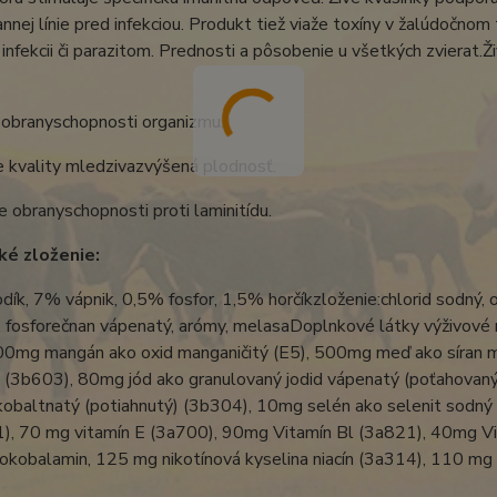
annej línie pred infekciou. Produkt tiež viaže toxíny v žalúdočnom
 infekcii či parazitom. Prednosti a pôsobenie u všetkých zvierat.
 obranyschopnosti organizmu.
 kvality mledzivazvýšená plodnosť.
e obranyschopnosti proti laminitídu.
ké zloženie:
ík, 7% vápnik, 0,5% fosfor, 1,5% horčíkzloženie:chlorid sodný, o
, fosforečnan vápenatý, arómy, melasaDoplnkové látky výživové
000mg mangán ako oxid manganičitý (E5), 500mg meď ako síran 
 (3b603), 80mg jód ako granulovaný jodid vápenatý (poťahovaný
 kobaltnatý (potiahnutý) (3b304), 10mg selén ako selenit sodný 
), 70 mg vitamín E (3a700), 90mg Vitamín Bl (3a821), 40mg Vi
kobalamin, 125 mg nikotínová kyselina niacín (3a314), 110 mg