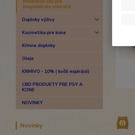
Minerálne lizy pre
hospodárske zvieratá
Doplnky výživy
Kozmetika pre kone
Kŕmne doplnky
Oleje
KRMIVO - 10% ( kvôli expirácii)
CBD PRODUKTY PRE PSY A
KONE
NOVINKY
Novinky