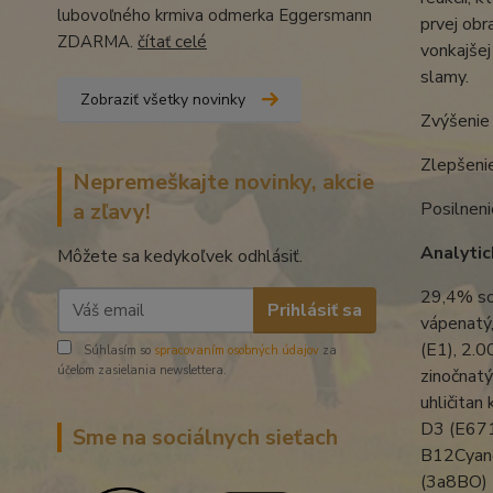
lubovoľného krmiva odmerka Eggersmann
prvej obr
ZDARMA.
čítať celé
vonkajšej
slamy.
Zobraziť všetky novinky
Zvýšenie
Zlepšenie
Nepremeškajte novinky, akcie
a zľavy!
Posilneni
Analytic
Môžete sa kedykoľvek odhlásiť.
29,4% sod
Prihlásiť sa
vápenatý
(E1), 2.
Súhlasím so
spracovaním osobných údajov
za
účelom zasielania newslettera.
zinočnatý
uhličitan
D3 (E671
Sme na sociálnych sieťach
B12Cyano
(3a8BO)