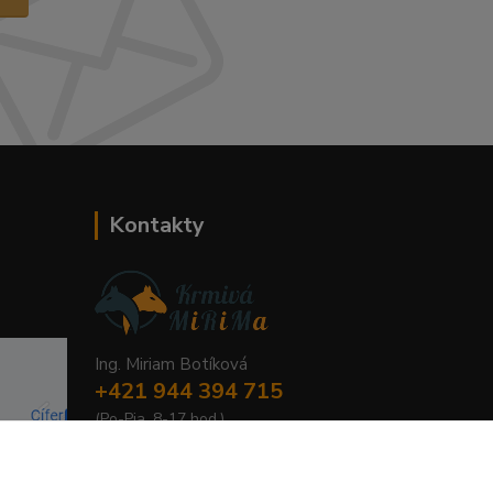
Kontakty
Ing. Miriam Botíková
+421 944 394 715
(Po-Pia, 8-17 hod.)
info@krmivamirima.sk