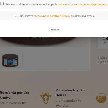
Prajem si odoberať novinky e-mailom podľa
podmienok spracovania osobných údajov
.
Táto vl
Súhlasím so
spracovaním osobných údajov
pre účely registrácie.
Dos
Zatvoriť
19
16,
Číslo p
Výrobc
Minerálne lizy Sin
Rozsiahla ponuka
Hellas
krmiva
pre hospodárske
pre slovenský trh
zvieratá