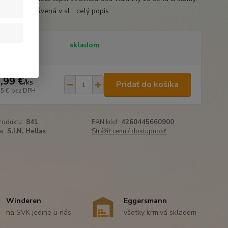
áknina je trávená v sl...
celý popis
tupnosť
skladom
,99 €
/
ks
Pridať do košíka
25 €
bez DPH
roduktu:
841
EAN kód:
4260445660900
a:
S.I.N. Hellas
Strážiť cenu / dostupnosť
Winderen
Eggersmann
na SVK jedine u nás
všetky krmivá skladom