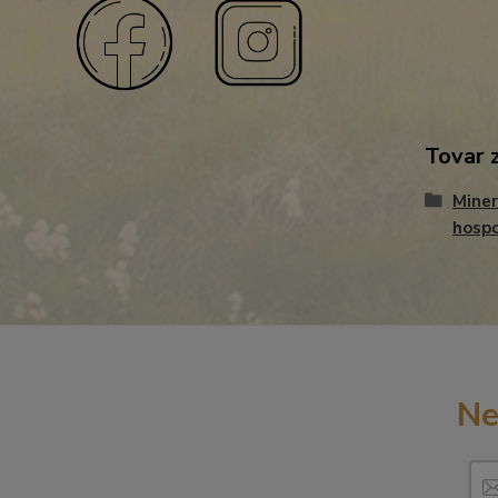
Tovar 
Miner
hospo
Ne