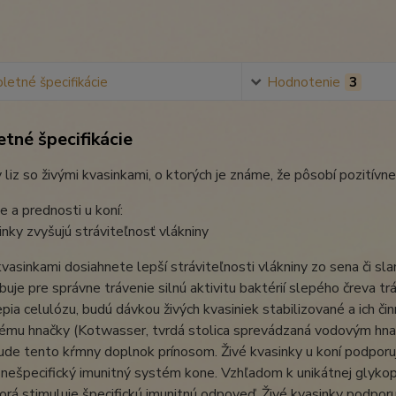
etné špecifikácie
Hodnotenie
3
tné špecifikácie
 liz so živými kvasinkami, o ktorých je známe, že pôsobí pozitívn
 a prednosti u koní:
inky zvyšujú stráviteľnosť vlákniny
kvasinkami dosiahnete lepší stráviteľnosti vlákniny zo sena či s
buje pre správne trávenie silnú aktivitu baktérií slepého čreva t
epia celulózu, budú dávkou živých kvasiniek stabilizované a ich č
ému hnačky (Kotwasser, tvrdá stolica sprevádzaná vodovým hna
de tento kŕmny doplnok prínosom. Živé kvasinky u koní podporujú
 nešpecifický imunitný systém kone. Vzhľadom k unikátnej glykop
ktorá stimuluje špecifickú imunitnú odpoveď. Živé kvasinky podporu