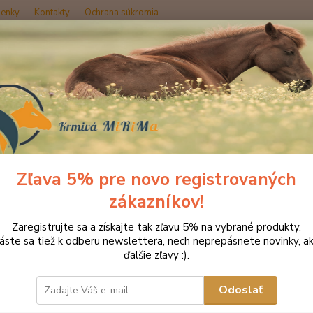
enky
Kontakty
Ochrana súkromia
Hľadať
inerálne lizy pre hospodárske zvieratá
Probiotic hi yeast, minerálny pr
iotic hi yeast, minerálny probioti
inkovými kultúrami
Zľava 5% pre novo registrovaných
zákazníkov!
Zaregistrujte sa a získajte tak zľavu 5% na vybrané produkty.
bale
láste sa tiež k odberu newslettera, nech neprepásnete novinky, ak
ďalšie zľavy :).
Minerál
pozití
Odoslať
prednos
kvasink