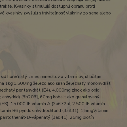
 trakte. Kvasinky stimulujú dostupnú obranu proti
Živé kvasinky zvyšujú stráviteľnosť vlákniny zo sena alebo
xid horečnatý, zmes minerálov a vitamínov, uhličitan
 na 1kg:1.500mg železo ako síran železnatý monohydrát
meďnatý pentahydrát (E4), 4.000mg zinok ako oxid
, anhydrid) (3b203], 60mg kobalt ako granulovaný
(ES), 15.000 IE vitamín A (3a672al, 2.500 IE vitamín
tamín B6 pyridoxinhydrochlorid (3a831), 1,5mgVitamin
 pantothenát-D-vápenatý (3a841), 25mg biotín