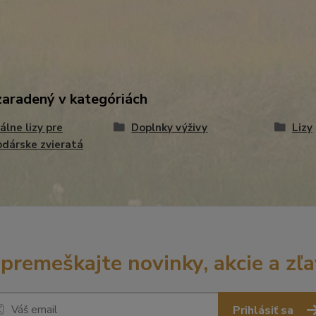
zaradený v kategóriách
álne lizy pre
Doplnky výživy
Lizy
dárske zvieratá
premeškajte novinky, akcie a zľa
Prihlásiť sa