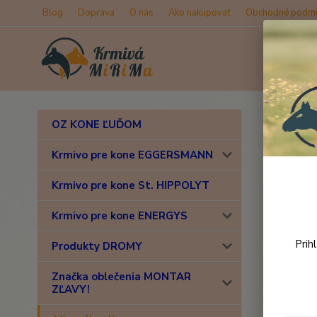
Blog
Doprava
O nás
Ako nakupovať
Obchodné podmi
Úvod
M
OZ KONE ĽUĎOM
Prob
Krmivo pre kone EGGERSMANN
kvas
Krmivo pre kone St. HIPPOLYT
Novinka
Krmivo pre kone ENERGYS
Prih
Produkty DROMY
Značka oblečenia MONTAR
ZĽAVY!