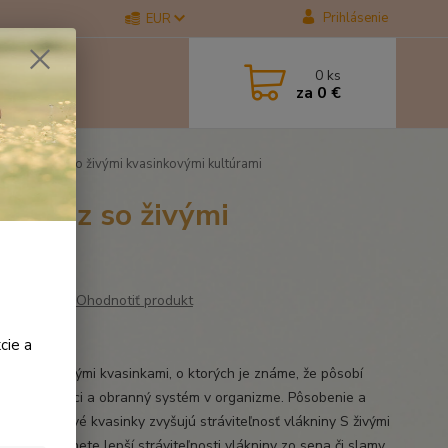
Prihlásenie
EUR
0
ks
za
0 €
obiotický liz so živými kvasinkovými kultúrami
cký liz so živými
Ohodnotiť produkt
nie 3kg
cie a
ny liz so živými kvasinkami, o ktorých je známe, že pôsobí
vne na tráviaci a obranný systém v organizme. Pôsobenie a
ti u koní:Živé kvasinky zvyšujú stráviteľnosť vlákniny S živými
ami dosiahnete lepší stráviteľnosti vlákniny zo sena či slamy.