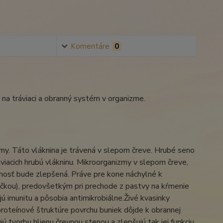
Komentáre
0
e na tráviaci a obranný systém v organizme.
lamy. Táto vláknina je trávená v slepom čreve. Hrubé seno
ráviacich hrubú vlákninu. Mikroorganizmy v slepom čreve,
innosť bude zlepšená. Práve pre kone náchylné k
čkou), predovšetkým pri prechode z pastvy na kŕmenie
 imunitu a pôsobia antimikrobiálne.Živé kvasinky
roteínové štruktúre povrchu buniek dôjde k obrannej
jú tvorbu hlienu črevnou stenou a zlepšujú tak jej funkciu