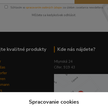
Súhlasím so
spracovaním osobných údajov
za účelom zasielania newslettera.
Môžete sa kedykoľvek odhlásiť.
te kvalitné produkty
Kde nás nájdete?
r
Mlynská 24
llas
Cífer, 919 43
rfer
ren
smann
ys
y
Spracovanie cookies
ain Horse
Pilot