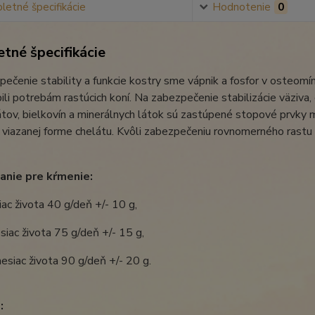
etné špecifikácie
Hodnotenie
0
tné špecifikácie
ečenie stability a funkcie kostry sme vápnik a fosfor v osteomí
ili potrebám rastúcich koní. Na zabezpečenie stabilizácie väziva
tov, bielkovín a minerálnych látok sú zastúpené stopové prvky m
 viazanej forme chelátu. Kvôli zabezpečeniu rovnomerného rastu 
nie pre kŕmenie:
iac života 40 g/deň +/- 10 g,
siac života 75 g/deň +/- 15 g,
esiac života 90 g/deň +/- 20 g.
: