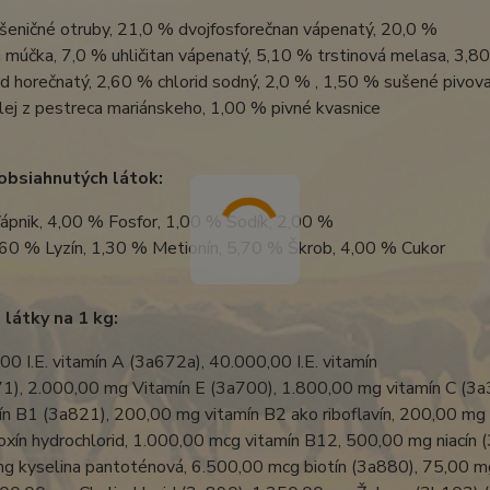
šeničné otruby, 21,0 % dvojfosforečnan vápenatý, 20,0 %
 múčka, 7,0 % uhličitan vápenatý, 5,10 % trstinová melasa, 3,8
d horečnatý, 2,60 % chlorid sodný, 2,0 % , 1,50 % sušené pivov
ej z pestreca mariánskeho, 1,00 % pivné kvasnice
obsiahnutých látok:
ápnik, 4,00 % Fosfor, 1,00 % Sodík, 2,00 %
,60 % Lyzín, 1,30 % Metionín, 5,70 % Škrob, 4,00 % Cukor
 látky na 1 kg:
0 I.E. vitamín A (3a672a), 40.000,00 I.E. vitamín
1), 2.000,00 mg Vitamín E (3a700), 1.800,00 mg vitamín C (3
ín B1 (3a821), 200,00 mg vitamín B2 ako riboflavín, 200,00 mg
oxín hydrochlorid, 1.000,00 mcg vitamín B12, 500,00 mg niacín 
g kyselina pantoténová, 6.500,00 mcg biotín (3a880), 75,00 m