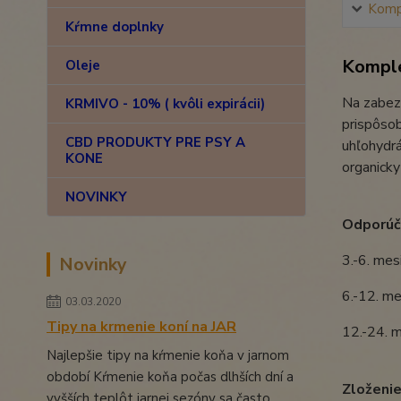
Kompl
Kŕmne doplnky
Komple
Oleje
Na zabezp
KRMIVO - 10% ( kvôli expirácii)
prispôsob
CBD PRODUKTY PRE PSY A
uhľohydrá
KONE
organicky
NOVINKY
Odporúča
3.-6. mes
Novinky
6.-12. me
03.03.2020
Tipy na krmenie koní na JAR
12.-24. m
Najlepšie tipy na kŕmenie koňa v jarnom
období Kŕmenie koňa počas dlhších dní a
Zloženie
vyšších teplôt jarnej sezóny sa často