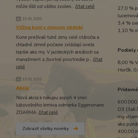
môže líšiť od vášho zvolen...
čítať celé
27,0 % p
lucernová
15.01.2020
3,4 % oxi
Výživa koní v zimnom období
1,10 % ol
Kone prežívali tuhé zimy celé stáročia a
chladné zimné počasie zvládajú oveľa
Podiely 
lepšie ako my. V jazdeckých areáloch sa
manažment a životné prostredie p...
čítať
8,00 % V
celé
Horčík, 0
15.01.2020
Akcia
Prídavné
Nová akcia k nákupu aspoň 4 vriec
600.000,0
lubovoľného krmiva odmerka Eggersmann
D3 (3a67
ZDARMA.
čítať celé
mg vitam
ako pyrid
Zobraziť všetky novinky
400,00 m