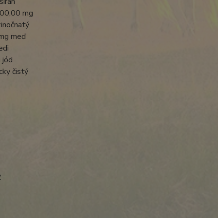
síran
300,00 mg
inočnatý
0 mg meď
edi
 jód
cky čistý
v