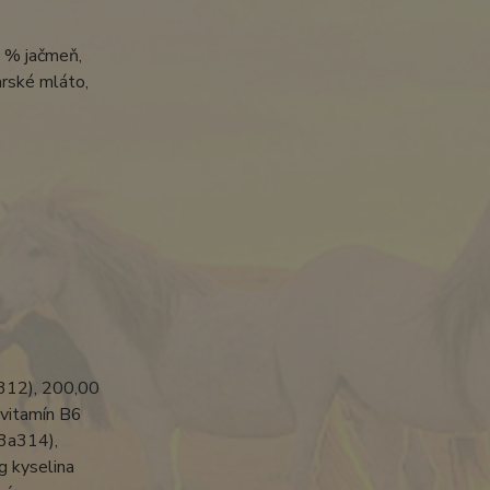
0 % jačmeň,
arské mláto,
a312), 200,00
 vitamín B6
(3a314),
g kyselina