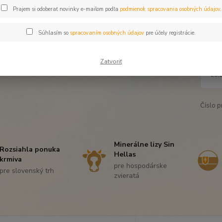
Dos
Prajem si odoberať novinky e-mailom podľa
podmienok spracovania osobných údajov
.
Bal
Súhlasím so
spracovaním osobných údajov
pre účely registrácie.
Zatvoriť
35
29,
Číslo p
Minerálne lizy Sin
Rozsiahla ponuka
Hellas
krmiva
pre hospodárske
pre slovenský trh
zvieratá