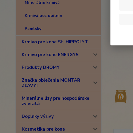
Minerálne krmivá
Krmivá bez obilnín
Pamlsky
Krmivo pre kone St. HIPPOLYT
Krmivo pre kone ENERGYS
Produkty DROMY
Značka oblečenia MONTAR
ZĽAVY!
Minerálne lizy pre hospodárske
zvieratá
Doplnky výživy
Kozmetika pre kone