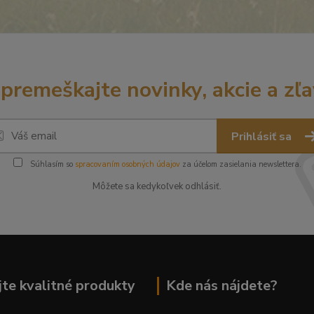
premeškajte novinky, akcie a zľa
Prihlásiť sa
Súhlasím so
spracovaním osobných údajov
za účelom zasielania newslettera.
Môžete sa kedykoľvek odhlásiť.
te kvalitné produkty
Kde nás nájdete?