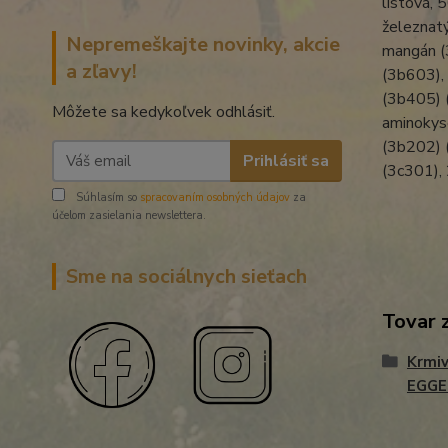
listová, 
železnat
Nepremeškajte novinky, akcie
mangán (
a zľavy!
(3b603),
(3b405) 
Môžete sa kedykoľvek odhlásiť.
aminokyse
(3b202) (
Prihlásiť sa
(3c301), 
Súhlasím so
spracovaním osobných údajov
za
účelom zasielania newslettera.
Sme na sociálnych sieťach
Tovar 
Krmiv
EGG