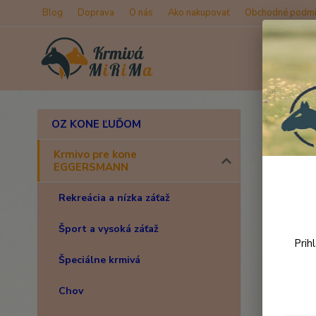
Blog
Doprava
O nás
Ako nakupovať
Obchodné podmi
Úvod
OZ KONE ĽUĎOM
Oste
Krmivo pre kone
EGGERSMANN
Rekreácia a nízka záťaž
Šport a vysoká záťaž
Prih
Špeciálne krmivá
Chov