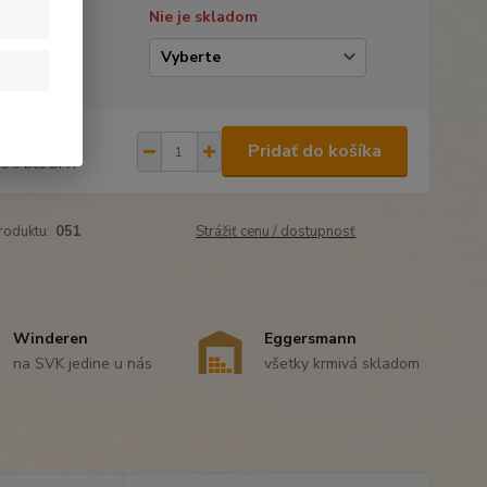
tupnosť
Nie je skladom
enie
,90 €
/
ks
Pridať do košíka
19 €
bez DPH
roduktu:
051
Strážiť cenu / dostupnosť
Winderen
Eggersmann
na SVK jedine u nás
všetky krmivá skladom