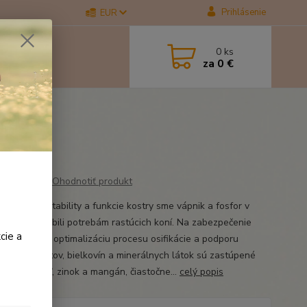
Prihlásenie
EUR
0
ks
za
0 €
Ohodnotiť produkt
ezpečenie stability a funkcie kostry sme vápnik a fosfor v
íneprispôsobili potrebám rastúcich koní. Na zabezpečenie
cie a
zácie väziva, optimalizáciu procesu osifikácie a podporu
 uhľohydrátov, bielkovín a minerálnych látok sú zastúpené
é prvky meď, zinok a mangán, čiastočne...
celý popis