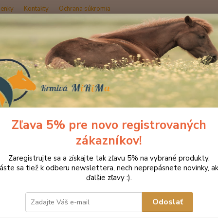
enky
Kontakty
Ochrana súkromia
Hľadať
Krmivo pre kone EGGERSMANN
Osteomin 8 kg
omin 8 kg
Zľava 5% pre novo registrovaných
zákazníkov!
Na zab
Zaregistrujte sa a získajte tak zľavu 5% na vybrané produkty.
osteom
láste sa tiež k odberu newslettera, nech neprepásnete novinky, ak
stabili
ďalšie zľavy :).
výmeny
stopov
Odoslať