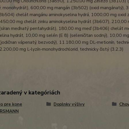
500,00 mg Cholinchlorid (3a890), 1.250,00 mg Železo (3b103) (
ý, monohydrát), 600,00 mg mangán (3b502) (oxid mangánatý), 
3b504) chelát mangánu aminokyselina hydrá, 1000,00 mg oxid z
 450,00 mg chelát zinku aminokyselina hydrát (3b607), 210,0
(síran meďnatý pentahydrát), 180,00 mg meď (3b406) chelát m
lina hydrát, 10,00 mg selén (E 8) (seleničitan sodný), 10,00 mg
jodičnan vápenatý, bezvodý), 11.180,00 mg DL-metionín, techni
2.200,00 mg L-lyzín-monohydrochlorid, technicky čistý (3.2.3)
zaradený v kategóriách
o pre kone
Doplnky výživy
Cho
ERSMANN