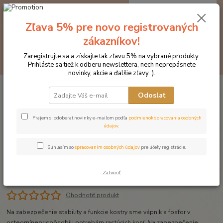
0
ks
EUR
za
0 €
Zľava 5% pre novo registrovaných
Menu
zákazníkov!
Zaregistrujte sa a získajte tak zľavu 5% na vybrané produkty.
Hľadať
Prihláste sa tiež k odberu newslettera, nech neprepásnete
novinky, akcie a ďalšie zľavy :).
Úvod
Krmivo pre kone EGGERSMANN
Osteomin 25 kg
Odoslať
Osteomin 25 kg
Prajem si odoberať novinky e-mailom podľa
podmienok spracovania osobných
údajov
.
Súhlasím so
spracovaním osobných údajov
pre účely registrácie.
Zatvoriť
Ohodnotiť produkt
Na zabezpečenie stability a funkcie kostry sme vápnik a fosfor v
osteomíneprispôsobili potrebám rastúcich koní. Na zabezpečenie