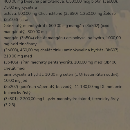
400,00 mg kyselina pantoténová, 6.500,00 mcg biotín (3a880),
75,00 mg kyselina
listová, 500,00 mg Cholinchlorid (3a890), 1.250,00 mg Železo
(3b103) (síran
železnatý, monohydrát), 600,00 mg mangán (3b502) (oxid
mangánatý), 300,00 mg
mangán (3b504) chelát mangánu aminokyselina hydrá, 1000,00
mg oxid zinočnatý
(3b603), 450,00 mg chelát zinku aminokyselina hydrát (3b607),
210,00 mg meď
(3b405) (síran meďnatý pentahydrát), 180,00 mg meď (3b406)
chelát medi
aminokyselina hydrát, 10,00 mg selén (E 8) (seleničitan sodný),
10,00 mg jód
(3b202) (jodičnan vápenatý, bezvodý), 11.180,00 mg DL-metionín,
technicky čistý
(3c301), 2.200,00 mg L-lyzín-monohydrochlorid, technicky čistý
(3.2.3)