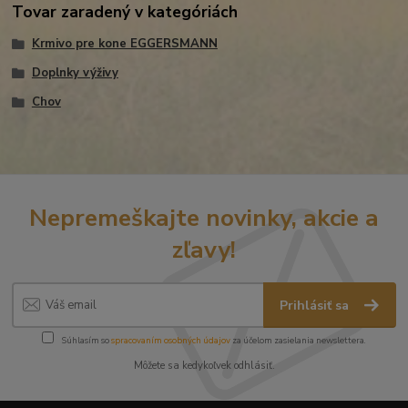
Tovar zaradený v kategóriách
Krmivo pre kone EGGERSMANN
Doplnky výživy
Chov
Nepremeškajte novinky, akcie a
zľavy!
Prihlásiť sa
Súhlasím so
spracovaním osobných údajov
za účelom zasielania newslettera.
Môžete sa kedykoľvek odhlásiť.