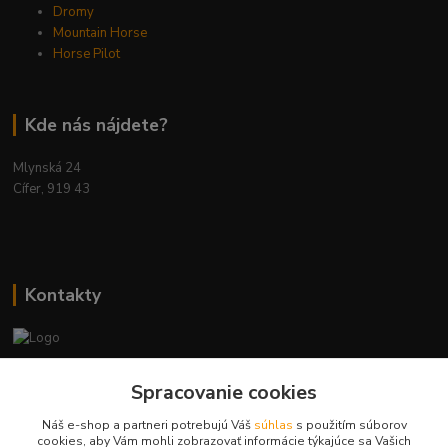
Dromy
Mountain Horse
Horse Pilot
Kde nás nájdete?
Mlynská 24
Cífer, 919 43
Kontakty
Ing. Miriam Botíková
+421 944 394 715
Spracovanie cookies
(Po-Pia, 8-17 hod.)
Náš e-shop a partneri potrebujú Váš
súhlas
s použitím súborov
cookies, aby Vám mohli zobrazovať informácie týkajúce sa Vašich