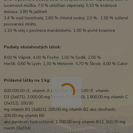
lucernová múčka, 7,0 % uhličitan vápenatý, 5,10 % trstinová
melasa, 3,80 % jačmeň,
3,4 % oxid horečnatý, 2,60 % chlorid sodný, 2,0 % , 1,50 % sušené
pivovarské mláto,
1,10 % olej z pestreca mariánskeho, 1,00 % pivné kvasnice
Podiely obsiahnutých látok:
8,00 % Vápnik, 4,00 % Fosfor, 1,00 % Sodík, 2,00 %
Horčík, 0,60 % Lyzín, 1,30 % Metionín, 5,70 % Škrob, 4,00 % Cukor
Prídavné látky na 1 kg:
600.000,00 I.E. vitamín A (3a672a), 40.000,00 I.E. vitamín
D3 (3a671), 2.000,00 mg Vitamín E (3a700), 1.800,00 mg vitamín C
(3a312), 200,00
mg vitamín B1 (3a821), 200,00 mg vitamín B2 ako riboflavín,
200,00 mg vitamín B6
ako pyridoxín hydrochlorid, 1.000,00 mcg vitamín B12, 500,00 mg
niacín (3a314),