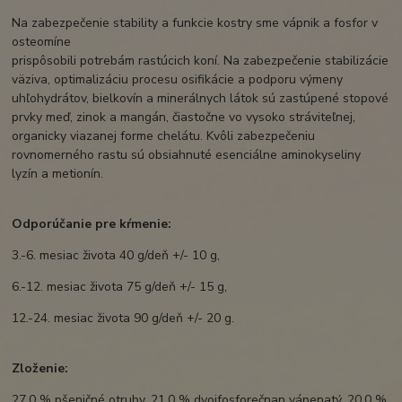
Na zabezpečenie stability a funkcie kostry sme vápnik a fosfor v
osteomíne
prispôsobili potrebám rastúcich koní. Na zabezpečenie stabilizácie
väziva, optimalizáciu procesu osifikácie a podporu výmeny
uhľohydrátov, bielkovín a minerálnych látok sú zastúpené stopové
prvky meď, zinok a mangán, čiastočne vo vysoko stráviteľnej,
organicky viazanej forme chelátu. Kvôli zabezpečeniu
rovnomerného rastu sú obsiahnuté esenciálne aminokyseliny
lyzín a metionín.
Odporúčanie pre kŕmenie:
3.-6. mesiac života 40 g/deň +/- 10 g,
6.-12. mesiac života 75 g/deň +/- 15 g,
12.-24. mesiac života 90 g/deň +/- 20 g.
Zloženie:
27,0 % pšeničné otruby, 21,0 % dvojfosforečnan vápenatý, 20,0 %