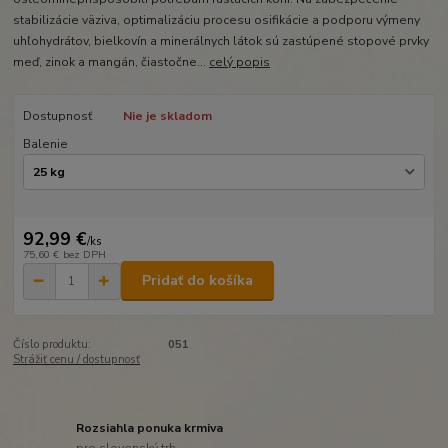
stabilizácie väziva, optimalizáciu procesu osifikácie a podporu výmeny
uhľohydrátov, bielkovín a minerálnych látok sú zastúpené stopové prvky
meď, zinok a mangán, čiastočne...
celý popis
Dostupnosť
Nie je skladom
Balenie
92,99 €
/
ks
75,60 €
bez DPH
Pridať do košíka
Číslo produktu:
051
Strážiť cenu / dostupnosť
Rozsiahla ponuka krmiva
pre slovenský trh