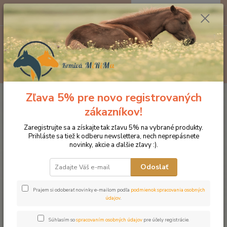
0
ks
EUR
za
0 €
Menu
Hľadať
Zľava 5% pre novo registrovaných
Úvod
Kozmetika pre kone
Starostlivosť o kožu a srsť
NAF Plait it up
pre jednoduché zapletanie hrivy alebo chvosta
zákazníkov!
NAF Plait it up pre jednoduché
Zaregistrujte sa a získajte tak zľavu 5% na vybrané produkty.
Prihláste sa tiež k odberu newslettera, nech neprepásnete
zapletanie hrivy alebo chvosta
novinky, akcie a ďalšie zľavy :).
Odoslať
Prajem si odoberať novinky e-mailom podľa
podmienok spracovania osobných
údajov
.
Súhlasím so
spracovaním osobných údajov
pre účely registrácie.