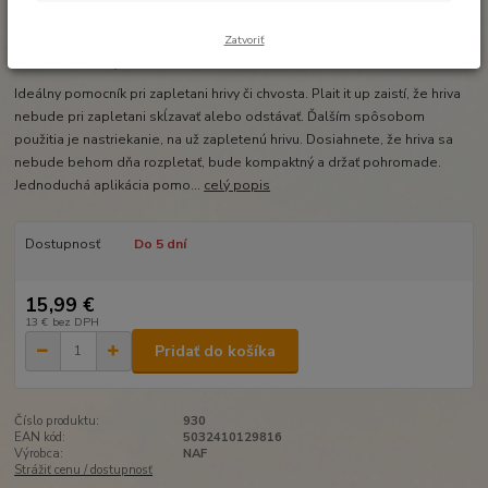
Ohodnotiť produkt
Zatvoriť
Flaša s rozprašovačom 500ml
Ideálny pomocník pri zapletani hrivy či chvosta. Plait it up zaistí, že hriva
nebude pri zapletani skĺzavať alebo odstávať. Ďalším spôsobom
použitia je nastriekanie, na už zapletenú hrivu. Dosiahnete, že hriva sa
nebude behom dňa rozpletať, bude kompaktný a držať pohromade.
Jednoduchá aplikácia pomo...
celý popis
Dostupnosť
Do 5 dní
15,99 €
13 €
bez DPH
Pridať do košíka
Číslo produktu:
930
EAN kód:
5032410129816
Výrobca:
NAF
Strážiť cenu / dostupnosť