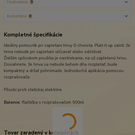
Hodnotenie
0
Komentáre
0
Kompletné špecifikácie
Ideálny pomocník pri zapletani hrivy či chvosta. Plait it up zaistí, že
hriva nebude pri zapletani skĺzavať alebo odstávať.
Ďalším spôsobom použitia je nastriekanie, na už zapletenú hrivu.
Dosiahnete, že hriva sa nebude behom dňa rozpletať, bude
kompaktný a držať pohromade. Jednoduchá aplikácia pomocou
rozprašovača.
Pôsobí proti statickej elektrine.
Balenie:
fľaštička s rozprašovačom 500ml
Tovar zaradený v kategóriách