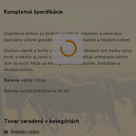
Kompletné špecifikácie
Doplnkové krmivo so širokým spektrom vitamínov a minerálov
špeciálne určené gravidným kobylám, žriebätám a mladým koňom.
Dodáva vápnik a fosfor v tých správnych dávkach pre riadny vývoj
kostí, a takisto aj zinok a železo, ktoré zaisťujú vstrebanie týchto
živín do kostí. Môže sa kŕmiť gravidným kobylám, žriebätám a
mladým koňom.
Balenie
: kýblik 1,8 kg
Balenie vystačí približne na 30 dní.
Tovar zaradený v kategóriách
Doplnky výživy