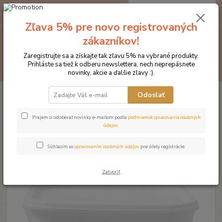
0
ks
EUR
za
0 €
Zľava 5% pre novo registrovaných
zákazníkov!
Menu
Zaregistrujte sa a získajte tak zľavu 5% na vybrané produkty.
Prihláste sa tiež k odberu newslettera, nech neprepásnete
Hľadať
novinky, akcie a ďalšie zľavy :).
Úvod
Doplnky výživy
NAF Mare Foal and Youngstock, vitamíny a
Odoslať
minerály pre gravidné kobyly, žriebätá a mladé kone
NAF Mare Foal and Youngstock,
Prajem si odoberať novinky e-mailom podľa
podmienok spracovania osobných
údajov
.
vitamíny a minerály pre gravidné
Súhlasím so
spracovaním osobných údajov
pre účely registrácie.
kobyly, žriebätá a mladé kone
Zatvoriť