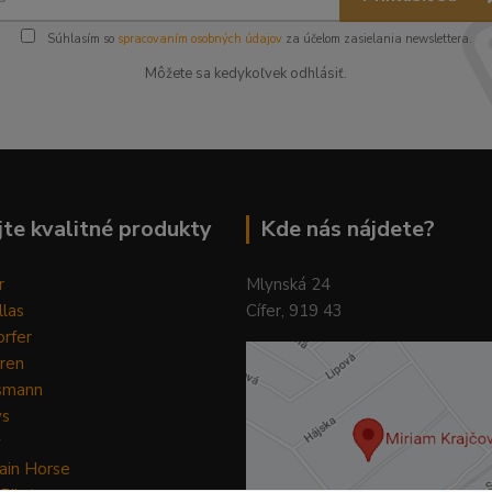
Súhlasím so
spracovaním osobných údajov
za účelom zasielania newslettera.
Môžete sa kedykoľvek odhlásiť.
te kvalitné produkty
Kde nás nájdete?
r
Mlynská 24
llas
Cífer, 919 43
rfer
ren
smann
ys
y
ain Horse