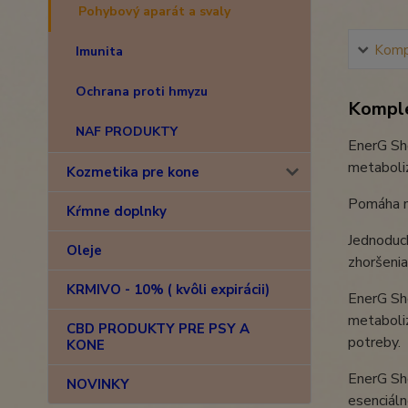
Pohybový aparát a svaly
Kompl
Imunita
Ochrana proti hmyzu
Komple
NAF PRODUKTY
EnerG Sh
metaboliz
Kozmetika pre kone
Pomáha na
Kŕmne doplnky
Jednoduch
Oleje
zhoršenia
KRMIVO - 10% ( kvôli expirácii)
EnerG Sho
metaboliz
CBD PRODUKTY PRE PSY A
potreby.
KONE
EnerG Sho
NOVINKY
esenciáln