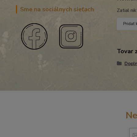
Sme na sociálnych sieťach
Zatial ni
Pridať
Tovar 
Dopln
Ne