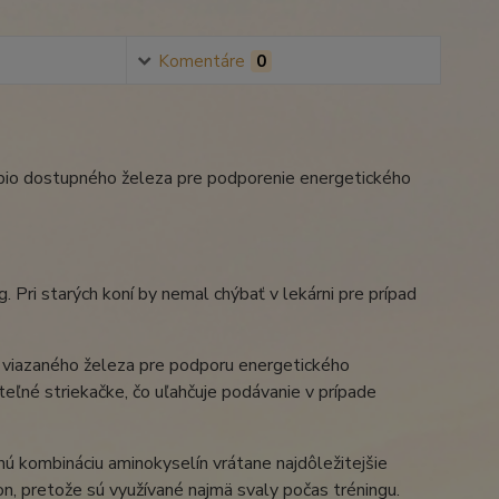
Komentáre
0
 bio dostupného železa pre podporenie energetického
. Pri starých koní by nemal chýbať v lekárni pre prípad
 viazaného železa pre podporu energetického
teľné striekačke, čo uľahčuje podávanie v prípade
ú kombináciu aminokyselín vrátane najdôležitejšie
on, pretože sú využívané najmä svaly počas tréningu.