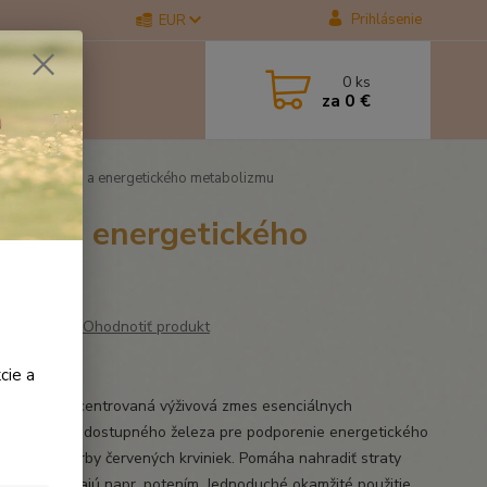
Prihlásenie
EUR
0
ks
za
0 €
u tvorby krvi a energetického metabolizmu
krvi a energetického
Ohodnotiť produkt
 30ml
cie a
Shot je koncentrovaná výživová zmes esenciálnych
yselín a bio dostupného železa pre podporenie energetického
lizmu a tvorby červených krviniek. Pomáha nahradiť straty
, ktoré vznikajú napr. potením. Jednoduché okamžité použitie