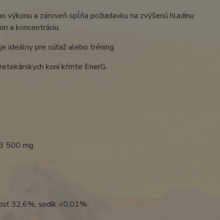
o výkonu a zároveň spĺňa požiadavku na zvýšenú hladinu
on a koncentráciu.
e ideálny pre súťaž alebo tréning.
etekárskych koní kŕmte EnerG.
- 3 500 mg
hkosť 32,6%, sodík <0,01%