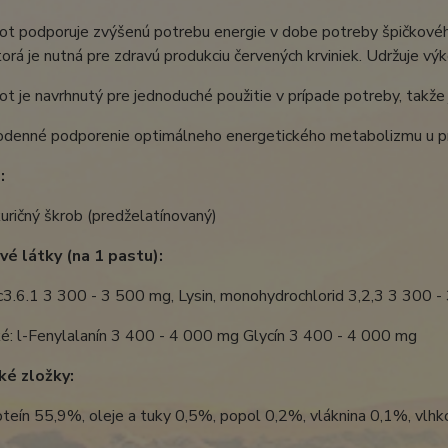
ot podporuje zvýšenú potrebu energie v dobe potreby špičkovéh
torá je nutná pre zdravú produkciu červených krviniek. Udržuje výk
t je navrhnutý pre jednoduché použitie v prípade potreby, takže j
odenné podporenie optimálneho energetického metabolizmu u pr
:
uričný škrob (predželatínovaný)
é látky (na 1 pastu):
c3.6.1 3 300 - 3 500 mg, Lysin, monohydrochlorid 3,2,3 3 300 
é: l-Fenylalanín 3 400 - 4 000 mg Glycín 3 400 - 4 000 mg
ké zložky:
oteín 55,9%, oleje a tuky 0,5%, popol 0,2%, vláknina 0,1%, vl