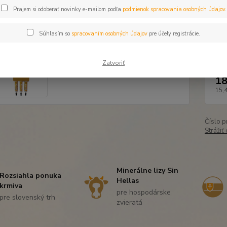
Prajem si odoberať novinky e-mailom podľa
podmienok spracovania osobných údajov
.
ideálne
Súhlasím so
spracovaním osobných údajov
pre účely registrácie.
Dos
Zatvoriť
18
15,
Číslo p
Strážiť
Minerálne lizy Sin
Rozsiahla ponuka
Hellas
krmiva
pre hospodárske
pre slovenský trh
zvieratá