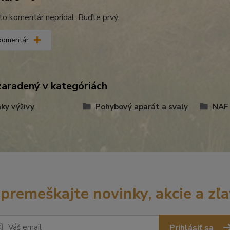
kto komentár nepridal. Buďte prvý.
 komentár
zaradený v kategóriách
ky výživy
Pohybový aparát a svaly
NAF
premeškajte novinky, akcie a zľa
Prihlásiť sa