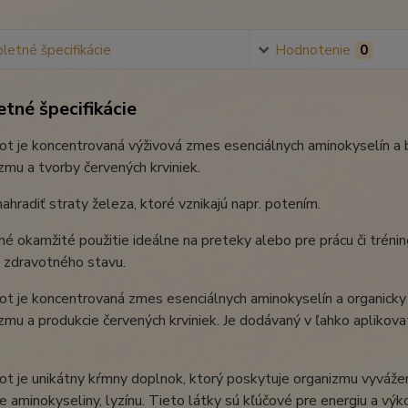
etné špecifikácie
Hodnotenie
0
tné špecifikácie
ot je koncentrovaná výživová zmes esenciálnych aminokyselín a
mu a tvorby červených krviniek.
hradiť straty železa, ktoré vznikajú napr. potením.
é okamžité použitie ideálne na preteky alebo pre prácu či tréning
 zdravotného stavu.
t je koncentrovaná zmes esenciálnych aminokyselín a organicky
mu a produkcie červených krviniek. Je dodávaný v ľahko aplikova
t je unikátny kŕmny doplnok, ktorý poskytuje organizmu vyvážen
e aminokyseliny, lyzínu. Tieto látky sú kľúčové pre energiu a výk