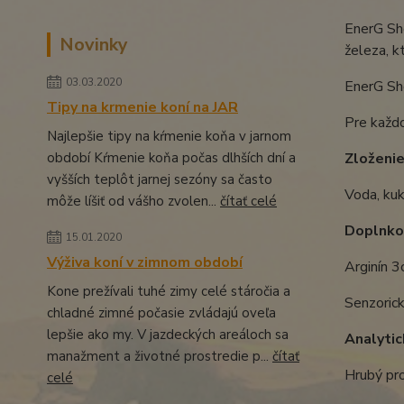
EnerG Sh
Novinky
železa, k
03.03.2020
EnerG Sho
Tipy na krmenie koní na JAR
Pre každ
Najlepšie tipy na kŕmenie koňa v jarnom
období Kŕmenie koňa počas dlhších dní a
Zloženie
vyšších teplôt jarnej sezóny sa často
Voda, kuk
môže líšiť od vášho zvolen...
čítať celé
Doplnkov
15.01.2020
Výživa koní v zimnom období
Arginín 3
Kone prežívali tuhé zimy celé stáročia a
Senzorick
chladné zimné počasie zvládajú oveľa
lepšie ako my. V jazdeckých areáloch sa
Analytic
manažment a životné prostredie p...
čítať
Hrubý pr
celé