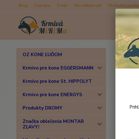
Blog
Doprava
O nás
Ako nakupovať
Obchodné podmi
Úvod
D
OZ KONE ĽUĎOM
NAF 
Krmivo pre kone EGGERSMANN
met
Krmivo pre kone St. HIPPOLYT
Krmivo pre kone ENERGYS
Prih
Produkty DROMY
Značka oblečenia MONTAR
ZĽAVY!