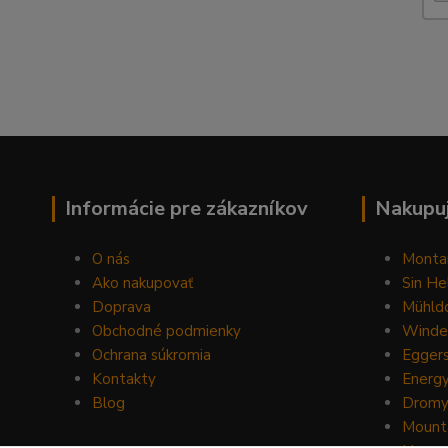
Informácie pre zákazníkov
Nakupuj
O nás
Monta
Ako nakupovať
Sin He
Doprava
Mühldo
Obchodné podmienky
Winde
Ochrana súkromia
Egger
Kontakty
Energ
Blog
Drom
Mount