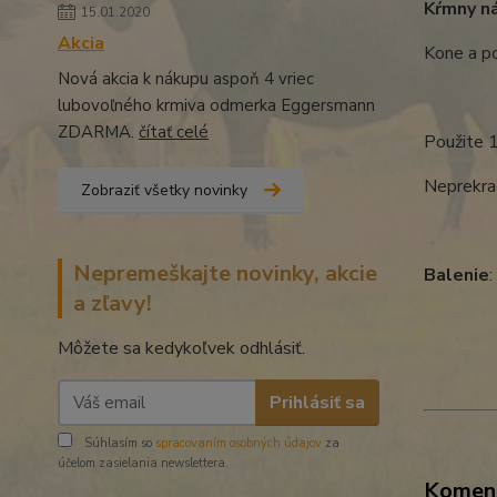
Kŕmny n
15.01.2020
Akcia
Kone a po
Nová akcia k nákupu aspoň 4 vriec
½ pas
lubovoľného krmiva odmerka Eggersmann
ZDARMA.
čítať celé
Použite 
Neprekra
Zobraziť všetky novinky
Nepremeškajte novinky, akcie
Balenie
a zľavy!
Môžete sa kedykoľvek odhlásiť.
Prihlásiť sa
Súhlasím so
spracovaním osobných údajov
za
účelom zasielania newslettera.
Komen