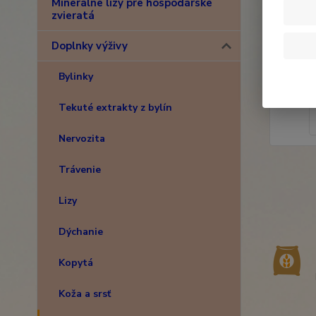
Minerálne lizy pre hospodárske
zvieratá
Doplnky výživy
Bylinky
Tekuté extrakty z bylín
Nervozita
Trávenie
Lizy
Dýchanie
Kopytá
Koža a srsť