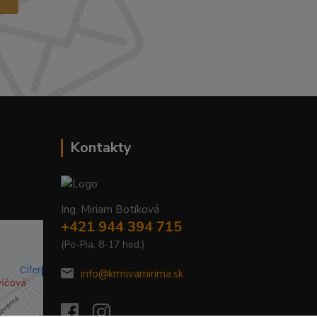
Kontakty
Ing. Miriam Botíková
+421 944 394 715
(Po-Pia, 8-17 hod.)
info@krmivamirima.sk