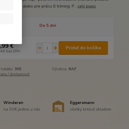
 na preteky alebo pre prácu či tréning. P...
celý popis
tupnosť
Do 5 dní
,99 €
Pridať do košíka
44 €
bez DPH
roduktu:
905
Výrobca:
NAF
 cenu / dostupnosť
Winderen
Eggersmann
na SVK jedine u nás
všetky krmivá skladom