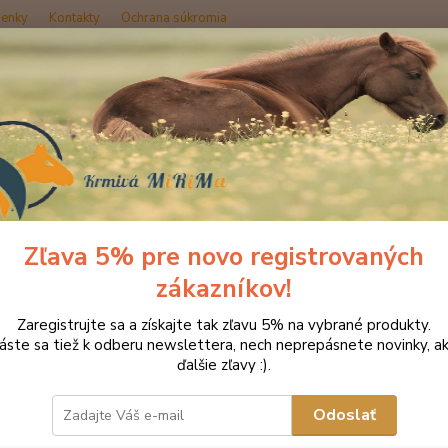
enky
Kontakty
Ochrana súkromia
Hľadať
oplnky výživy
Pohybový aparát a svaly
NAF Energ Shot pre podpor
Energ Shot pre podporu tvorby 
abolizmu
Zľava 5% pre novo registrovaných
zákazníkov!
Zaregistrujte sa a získajte tak zľavu 5% na vybrané produkty.
túba
láste sa tiež k odberu newslettera, nech neprepásnete novinky, ak
ďalšie zľavy :).
EnerG 
aminok
Odoslať
metabo
železa