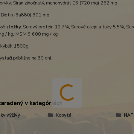
prvky: Síran zinočnatý, monohydrát E6 (720 mg) 252 mg
: Biotin (3a880) 301 mg
ké zložky
: Surový proteín 12,7%, Surové oleje a tuky 5,5%, S
g / kg, MSM 9 600 mg / kg
:
kýblik 1500g
ystačí približne na 30 dní.
zaradený v kategóriách
ky výživy
Kopytá
NAF