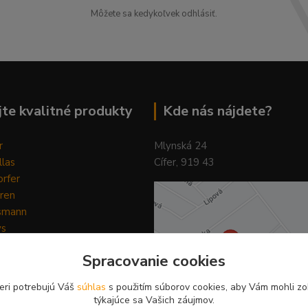
Môžete sa kedykoľvek odhlásiť.
te kvalitné produkty
Kde nás nájdete?
r
Mlynská 24
llas
Cífer, 919 43
rfer
ren
smann
ys
y
Spracovanie cookies
ain Horse
Pilot
eri potrebujú Váš
súhlas
s použitím súborov cookies, aby Vám mohli zo
týkajúce sa Vašich záujmov.