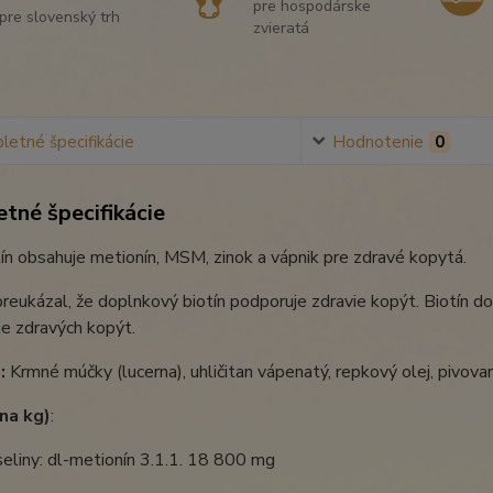
pre hospodárske
pre slovenský trh
zvieratá
etné špecifikácie
Hodnotenie
0
tné špecifikácie
n obsahuje metionín, MSM, zinok a vápnik pre zdravé kopytá.
eukázal, že doplnkový biotín podporuje zdravie kopýt. Biotín d
ie zdravých kopýt.
:
Krmné múčky (lucerna), uhličitan vápenatý, repkový olej, pivov
(na kg)
:
eliny: dl-metionín 3.1.1. 18 800 mg