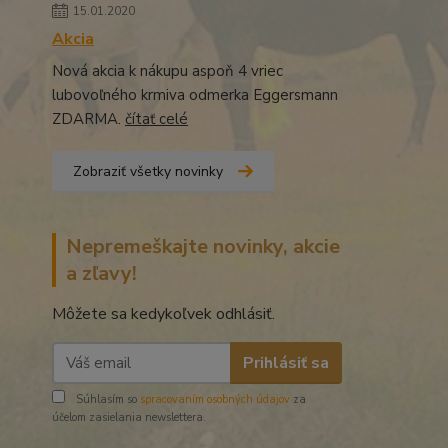
15.01.2020
Akcia
Nová akcia k nákupu aspoň 4 vriec
lubovoľného krmiva odmerka Eggersmann
ZDARMA.
čítať celé
Zobraziť všetky novinky
Nepremeškajte novinky, akcie
a zľavy!
Môžete sa kedykoľvek odhlásiť.
Prihlásiť sa
Súhlasím so
spracovaním osobných údajov
za
účelom zasielania newslettera.