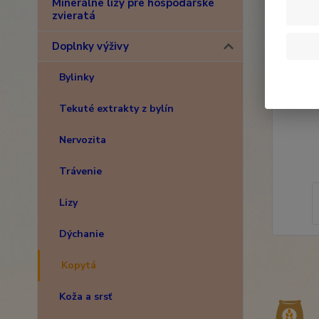
Minerálne lizy pre hospodárske
zvieratá
Doplnky výživy
Bylinky
Tekuté extrakty z bylín
Nervozita
Trávenie
Lizy
Dýchanie
Kopytá
Koža a srsť