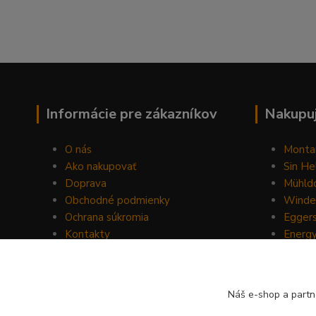
Informácie pre zákazníkov
Nakupuj
O nás
Monta
Ako nakupovať
Sin He
Doprava
Mühldo
Obchodné podmienky
Winde
Ochrana súkromia
Egger
Kontakty
Energ
Blog
Drom
Mount
Horse 
Náš e-shop a partn