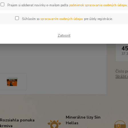
Prajem si odoberať novinky e-mailom podľa
podmienok spracovania osobných údajov
.
Dos
Súhlasím so
spracovaním osobných údajov
pre účely registrácie.
Bal
Zatvoriť
45
37,
Číslo p
Strážiť
Minerálne lizy Sin
Rozsiahla ponuka
Hellas
krmiva