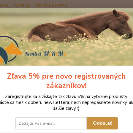
enky
Kontakty
Ochrana súkromia
Hľadať
oplnky výživy
Kopytá
NAF Biotin plus pre zdravé kopyta 1,5 kg
Biotin plus pre zdravé kopyta 1
Zľava 5% pre novo registrovaných
zákazníkov!
kýbl
Zaregistrujte sa a získajte tak zľavu 5% na vybrané produkty.
NAF Bi
láste sa tiež k odberu newslettera, nech neprepásnete novinky, ak
kopytá
ďalšie zľavy :).
kopýt.
udržia
Odoslať
uhličit