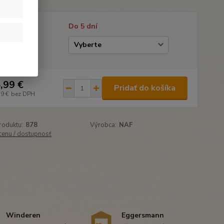
tupnosť
Do 5 dní
enie
,99 €
Pridať do košíka
39 €
bez DPH
roduktu:
878
Výrobca:
NAF
 cenu / dostupnosť
Winderen
Eggersmann