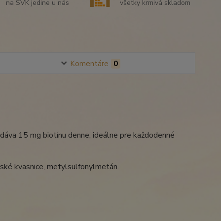
na SVK jedine u nás
všetky krmivá skladom
Komentáre
0
odáva 15 mg biotínu denne, ideálne pre každodenné
arské kvasnice, metylsulfonylmetán.