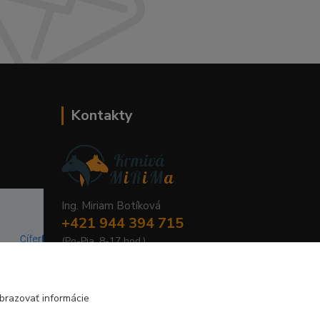
Kontakty
Ing. Miriam Botíková
+421 944 394 715
(Po-Pia, 8-17 hod.)
info@krmivamirima.sk
brazovať informácie