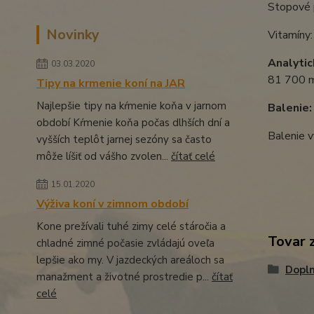
Stopové 
Novinky
Vitamíny
Analytic
03.03.2020
81 700 m
Tipy na krmenie koní na JAR
Najlepšie tipy na kŕmenie koňa v jarnom
Balenie
období Kŕmenie koňa počas dlhších dní a
Balenie v
vyšších teplôt jarnej sezóny sa často
môže líšiť od vášho zvolen...
čítať celé
15.01.2020
Výživa koní v zimnom období
Kone prežívali tuhé zimy celé stáročia a
Tovar 
chladné zimné počasie zvládajú oveľa
lepšie ako my. V jazdeckých areáloch sa
Dopln
manažment a životné prostredie p...
čítať
celé