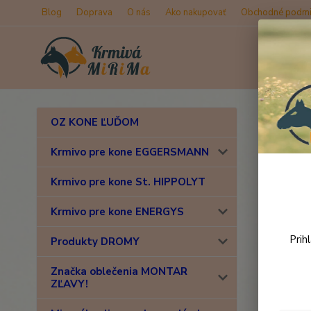
Blog
Doprava
O nás
Ako nakupovať
Obchodné podmi
Úvod
D
OZ KONE ĽUĎOM
NAF 
Krmivo pre kone EGGERSMANN
Krmivo pre kone St. HIPPOLYT
Krmivo pre kone ENERGYS
Prih
Produkty DROMY
Značka oblečenia MONTAR
ZĽAVY!