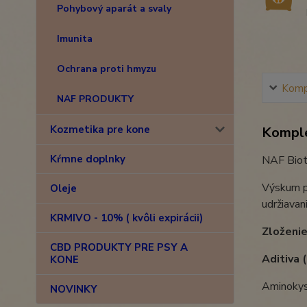
Pohybový aparát a svaly
Imunita
Ochrana proti hmyzu
Kompl
NAF PRODUKTY
Kozmetika pre kone
Komple
Kŕmne doplnky
NAF Biotí
Výskum pr
Oleje
udržiavan
KRMIVO - 10% ( kvôli expirácii)
Zloženie
CBD PRODUKTY PRE PSY A
Aditiva 
KONE
Aminokys
NOVINKY