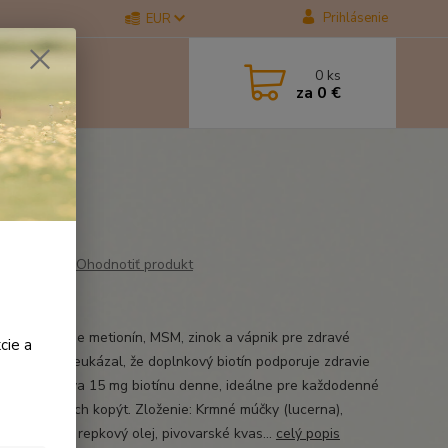
Prihlásenie
EUR
0
ks
za
0 €
,5 kg
Ohodnotiť produkt
ik 1,5 kg
otín obsahuje metionín, MSM, zinok a vápnik pre zdravé
cie a
. Výskum preukázal, že doplnkový biotín podporuje zdravie
 Biotín dodáva 15 mg biotínu denne, ideálne pre každodenné
vanie zdravých kopýt. Zloženie: Krmné múčky (lucerna),
an vápenatý, repkový olej, pivovarské kvas...
celý popis