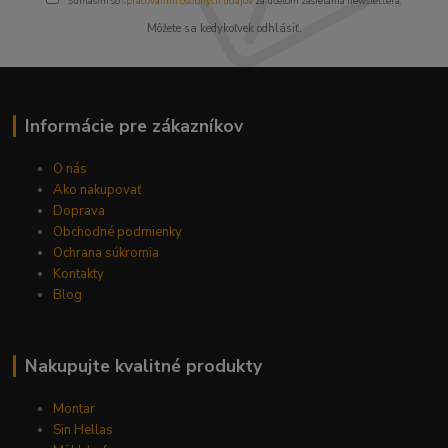
Súhlasím so
spracovaním osobných údajov
za účelom zasielania newslettera.
Môžete sa kedykoľvek odhlásiť.
Informácie pre zákazníkov
O nás
Ako nakupovať
Doprava
Obchodné podmienky
Ochrana súkromia
Kontakty
Blog
Nakupujte kvalitné produkty
Montar
Sin Hellas