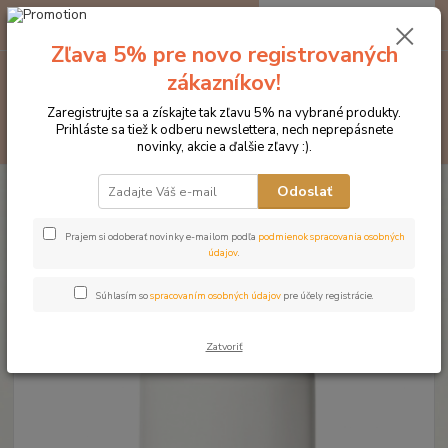
0
ks
EUR
za
0 €
Zľava 5% pre novo registrovaných
zákazníkov!
Menu
Zaregistrujte sa a získajte tak zľavu 5% na vybrané produkty.
Prihláste sa tiež k odberu newslettera, nech neprepásnete
Hľadať
novinky, akcie a ďalšie zľavy :).
Úvod
Kozmetika pre kone
Starostlivosť o kožu a srsť
Modrý sprej
Odoslať
Modrý sprej
Prajem si odoberať novinky e-mailom podľa
podmienok spracovania osobných
údajov
.
Súhlasím so
spracovaním osobných údajov
pre účely registrácie.
Zatvoriť