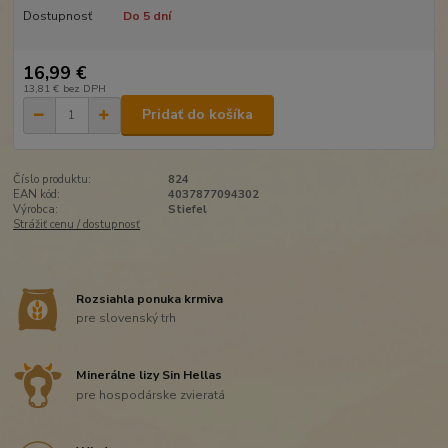
Dostupnosť
Do 5 dní
16,99 €
13,81 €
bez DPH
Pridať do košíka
Číslo produktu:
824
EAN kód:
4037877094302
Výrobca:
Stiefel
Strážiť cenu / dostupnosť
Rozsiahla ponuka krmiva
pre slovenský trh
Minerálne lizy Sin Hellas
pre hospodárske zvieratá