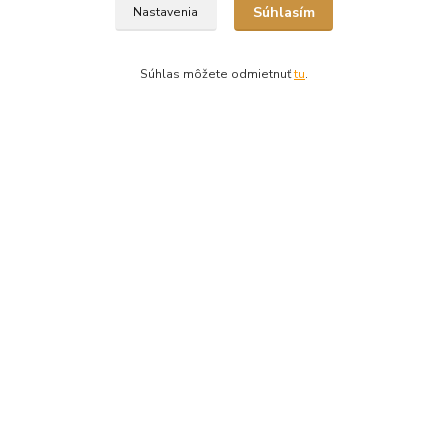
Súhlasím
Nastavenia
Súhlas môžete odmietnuť
tu
.
Kontakty
Ing. Miriam Botíková
+421 944 394 715
(Po-Pia, 8-17 hod.)
info@krmivamirima.sk
Vytvorené na
Eshop-rychlo.sk