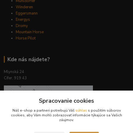
Mühldorfer
Winderen
Eggersmann
Energys
Dromy
Mountain Horse
Horse Pilot
Kde nás nájdete?
Mlynská 24
Cífer, 919 43
Spracovanie cookies
Náš e-shop a partneri potrebujú Váš
súhlas
s použitím súborov
cookies, aby Vám mohli zobrazovať informácie týkajúce sa Vašich
záujmov.