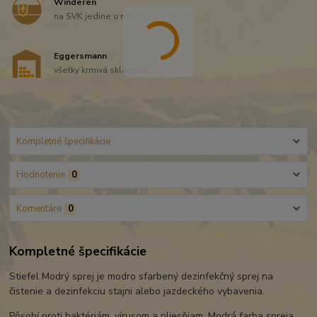
Winderen
na SVK jedine u nás
Eggersmann
všetky krmivá skladom
Kompletné špecifikácie
Hodnotenie
0
Komentáre
0
Kompletné špecifikácie
Stiefel Modrý sprej je modro sfarbený dezinfekčný sprej na
čistenie a dezinfekciu stajni alebo jazdeckého vybavenia.
Pôsobí proti baktériám, vírusom a pliesňiam. Modrá farba spreja