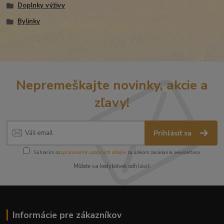
Doplnky výživy
Bylinky
Nepremeškajte novinky, akcie a
zľavy!
Prihlásiť sa
Súhlasím so
spracovaním osobných údajov
za účelom zasielania newslettera.
Môžete sa kedykoľvek odhlásiť.
Informácie pre zákazníkov