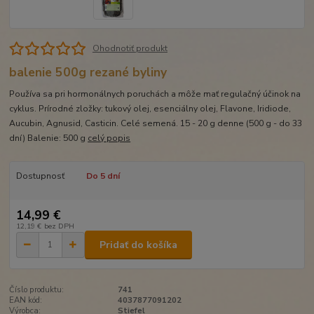
Ohodnotiť produkt
balenie 500g rezané byliny
Používa sa pri hormonálnych poruchách a môže mať regulačný účinok na
cyklus. Prírodné zložky: tukový olej, esenciálny olej, Flavone, Iridiode,
Aucubin, Agnusid, Casticin. Celé semená. 15 - 20 g denne (500 g - do 33
dní) Balenie: 500 g
celý popis
Dostupnosť
Do 5 dní
14,99 €
12,19 €
bez DPH
Pridať do košíka
Číslo produktu:
741
EAN kód:
4037877091202
Výrobca:
Stiefel