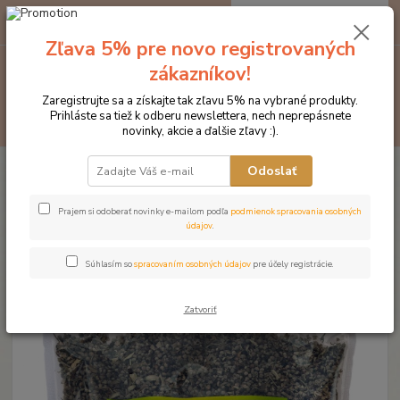
0
ks
EUR
za
0 €
Zľava 5% pre novo registrovaných
zákazníkov!
Menu
Zaregistrujte sa a získajte tak zľavu 5% na vybrané produkty.
Prihláste sa tiež k odberu newslettera, nech neprepásnete
Hľadať
novinky, akcie a ďalšie zľavy :).
Úvod
Doplnky výživy
Bylinky
Mnišske korenie
Odoslať
Mnišske korenie
Prajem si odoberať novinky e-mailom podľa
podmienok spracovania osobných
údajov
.
Súhlasím so
spracovaním osobných údajov
pre účely registrácie.
Zatvoriť