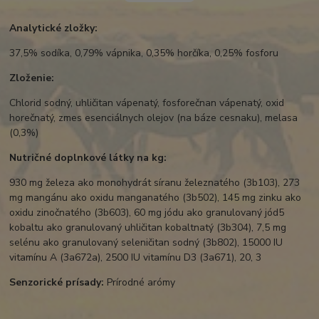
Analytické zložky:
37,5% sodíka, 0,79% vápnika, 0,35% horčíka, 0,25% fosforu
Zloženie:
Chlorid sodný, uhličitan vápenatý, fosforečnan vápenatý, oxid
horečnatý, zmes esenciálnych olejov (na báze cesnaku), melasa
(0,3%)
Nutričné ​​doplnkové látky na kg:
930 mg železa ako monohydrát síranu železnatého (3b103), 273
mg mangánu ako oxidu manganatého (3b502), 145 mg zinku ako
oxidu zinočnatého (3b603), 60 mg jódu ako granulovaný jód5
kobaltu ako granulovaný uhličitan kobaltnatý (3b304), 7,5 mg
selénu ako granulovaný seleničitan sodný (3b802), 15000 IU
vitamínu A (3a672a), 2500 IU vitamínu D3 (3a671), 20, 3
Senzorické prísady:
Prírodné arómy