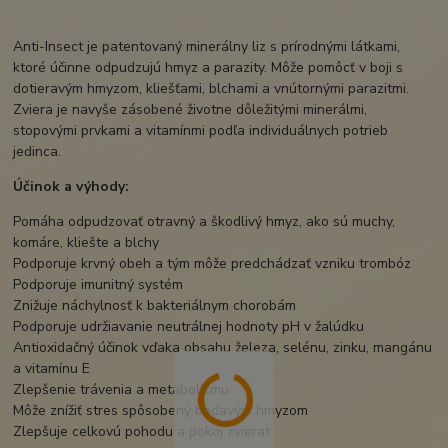
Anti-Insect je patentovaný minerálny liz s prírodnými látkami,
ktoré účinne odpudzujú hmyz a parazity. Môže pomôcť v boji s
dotieravým hmyzom, kliešťami, blchami a vnútornými parazitmi.
Zviera je navyše zásobené životne dôležitými minerálmi,
stopovými prvkami a vitamínmi podľa individuálnych potrieb
jedinca.
Účinok a výhody:
Pomáha odpudzovať otravný a škodlivý hmyz, ako sú muchy,
komáre, kliešte a blchy
Podporuje krvný obeh a tým môže predchádzať vzniku trombóz
Podporuje imunitný systém
Znižuje náchylnosť k bakteriálnym chorobám
Podporuje udržiavanie neutrálnej hodnoty pH v žalúdku
Antioxidačný účinok vďaka obsahu železa, selénu, zinku, mangánu
a vitamínu E
Zlepšenie trávenia a metabolizmu
Môže znížiť stres spôsobený bodavým hmyzom
Zlepšuje celkovú pohodu a pokoj zvierat