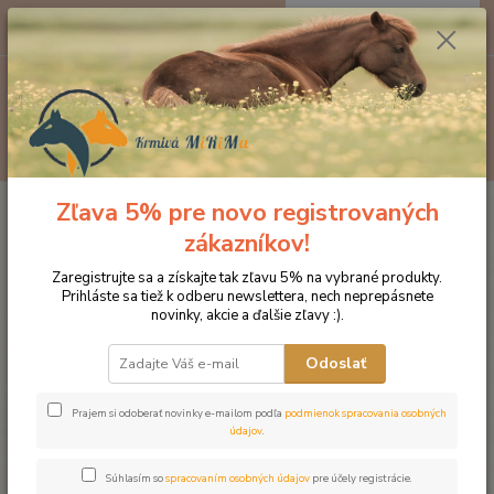
0
ks
EUR
za
0 €
Menu
Hľadať
Zľava 5% pre novo registrovaných
Úvod
Minerálne lizy pre hospodárske zvieratá
Minerálny liz s prírodnými
arómami odpudzujúcimi hmyz Anti-Insect (Balenie 10kg)
zákazníkov!
Minerálny liz s prírodnými
Zaregistrujte sa a získajte tak zľavu 5% na vybrané produkty.
Prihláste sa tiež k odberu newslettera, nech neprepásnete
arómami odpudzujúcimi hmyz
novinky, akcie a ďalšie zľavy :).
Anti-Insect (Balenie 10kg)
Odoslať
Novinka
Prajem si odoberať novinky e-mailom podľa
podmienok spracovania osobných
údajov
.
Súhlasím so
spracovaním osobných údajov
pre účely registrácie.