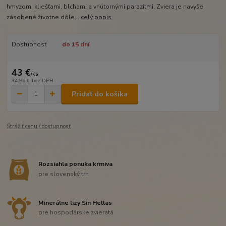
hmyzom, kliešťami, blchami a vnútornými parazitmi. Zviera je navyše
zásobené životne dôle...
celý popis
Dostupnosť
do 15 dní
43 €
/
ks
34,96 €
bez DPH
Pridať do košíka
Strážiť cenu / dostupnosť
Rozsiahla ponuka krmiva
pre slovenský trh
Minerálne lizy Sin Hellas
pre hospodárske zvieratá