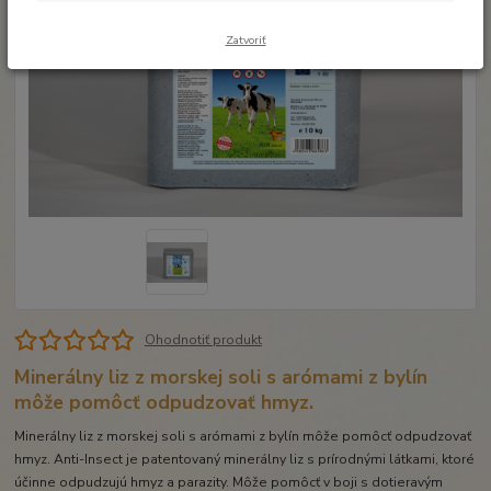
Zatvoriť
Ohodnotiť produkt
Minerálny liz z morskej soli s arómami z bylín
môže pomôcť odpudzovať hmyz.
Minerálny liz z morskej soli s arómami z bylín môže pomôcť odpudzovať
hmyz. Anti-Insect je patentovaný minerálny liz s prírodnými látkami, ktoré
účinne odpudzujú hmyz a parazity. Môže pomôcť v boji s dotieravým