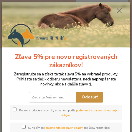
0
ks
EUR
za
0 €
Menu
Hľadať
Zľava 5% pre novo registrovaných
Úvod
Minerálne lizy pre hospodárske zvieratá
Minerálny liz s horčíkom,
vápnikom a fosforom Super Mag BIO (Balenie 10kg)
zákazníkov!
Minerálny liz s horčíkom,
Zaregistrujte sa a získajte tak zľavu 5% na vybrané produkty.
Prihláste sa tiež k odberu newslettera, nech neprepásnete
vápnikom a fosforom Super Mag
novinky, akcie a ďalšie zľavy :).
BIO (Balenie 10kg)
Odoslať
Novinka
Prajem si odoberať novinky e-mailom podľa
podmienok spracovania osobných
údajov
.
Súhlasím so
spracovaním osobných údajov
pre účely registrácie.