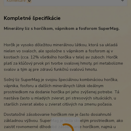
Komentáre
0
Kompletné špecifikácie
Minerálny liz s horčíkom, vápnikom a fosforom SuperMag.
Horčík je vysoko dôležitou minerálnou látkou, ktorá sa ukladá
nielen vo svaloch, ale spoločne s vápnikom a fosforom aj v
kostiach (cca. 12% všetkého horčíka v tele) av zuboch. Horčík
platí za kľúčový prvok pri tvorbe svalovej hmoty, pri metabolizme
svalov a tým aj pre zdravú funkčnú svalovú hmotu.
Soľný liz SuperMag je svojou špeciálnou kombináciou horčíka,
vápnika, fosforu a ďalších minerálnych látok ideálnym
prostriedkom na dodanie horčíka pri jeho zvýšenej potrebe. Tá
nastáva často u mladých zvierat, pri stresových situáciách, u
starších zvierat alebo u zvierat citlivých na zmenu počasia.
Dostatočné zásobovanie horčíkom nie je často dosiahnuté
základnou výživou. SuperMag je teda skvelým prostriedkom, ako
zaistiť rovnomerné dlhodobé zásobovanie horčíkom, najmä u