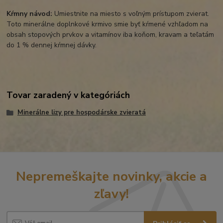
Kŕmny návod:
Umiestnite na miesto s voľným prístupom zvierat.
Toto minerálne doplnkové krmivo smie byť kŕmené vzhľadom na
obsah stopových prvkov a vitamínov iba koňom, kravam a teľatám
do 1 % dennej kŕmnej dávky.
Tovar zaradený v kategóriách
Minerálne lizy pre hospodárske zvieratá
Nepremeškajte novinky, akcie a
zľavy!