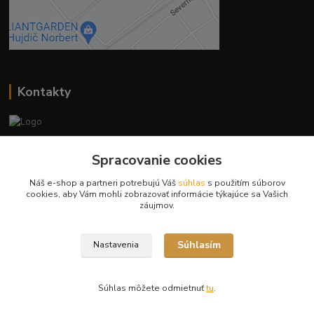
Kontakty
Ing. Miriam Botíková
Spracovanie cookies
+421 944 394 715
(Po-Pia, 8-17 hod.)
Náš e-shop a partneri potrebujú Váš
súhlas
s použitím súborov
cookies, aby Vám mohli zobrazovať informácie týkajúce sa Vašich
info@krmivamirima.sk
záujmov.
Súhlasím
Nastavenia
Súhlas môžete odmietnuť
tu
.
Vytvorené na
Eshop-rychlo.sk