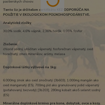
pastierskych chovov.
Tento liz je držiteľom certifikátu KEZ ODPORÚČA NA
POUŽITIE V EKOLOGICKOM POĽNOHOSPODÁRSTVE.
Analytické zložky
30,0% sodík, 4,6% vápnik, 2,36% horčík, 1,05% fosfor
Zloženie:
chlorid sodný, uhličitan vápenatý, fosforečnan vápenatý, oxid
horečnatý, zmes minerálov, arómy, melasa
Doplnkové látky výživové na 1kg:
6.000mg zinok ako oxid zinočnatý (3b603), 1.000mg mangán ako
oxid manganatý (E5), 700mg jód ako granulovaný jodid vápenatý
(poťahovaný, bezvodý) [3b203], 280mg kobalt ako5 selenit sodný
(ES)
Minerálne doplnkové krmivo pre kone, dobytok, ovce a kozy.