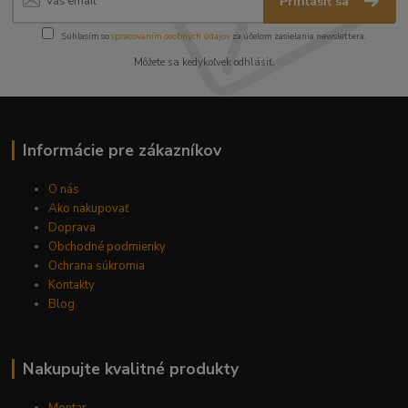
Prihlásiť sa
Súhlasím so
spracovaním osobných údajov
za účelom zasielania newslettera.
Môžete sa kedykoľvek odhlásiť.
Informácie pre zákazníkov
O nás
Ako nakupovať
Doprava
Obchodné podmienky
Ochrana súkromia
Kontakty
Blog
Nakupujte kvalitné produkty