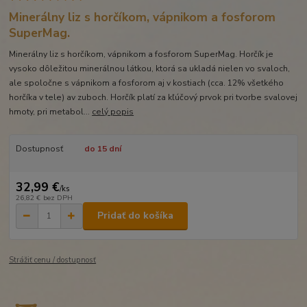
Minerálny liz s horčíkom, vápnikom a fosforom
SuperMag.
Minerálny liz s horčíkom, vápnikom a fosforom SuperMag. Horčík je
vysoko dôležitou minerálnou látkou, ktorá sa ukladá nielen vo svaloch,
ale spoločne s vápnikom a fosforom aj v kostiach (cca. 12% všetkého
horčíka v tele) av zuboch. Horčík platí za kľúčový prvok pri tvorbe svalovej
hmoty, pri metabol...
celý popis
Dostupnosť
do 15 dní
32,99 €
/
ks
26,82 €
bez DPH
Pridať do košíka
Strážiť cenu / dostupnosť